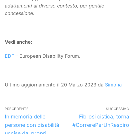
adattamenti al diverso contesto, per gentile
concessione.
Vedi anche:
EDF
– European Disability Forum.
Ultimo aggiornamento il 20 Marzo 2023 da
Simona
Navigazione
PRECEDENTE
SUCCESSIVO
articoli
Articolo
Articolo
In memoria delle
Fibrosi cistica, torna
precedente:
successivo:
persone con disabilità
#CorrerePerUnRespiro
uccise dai propri