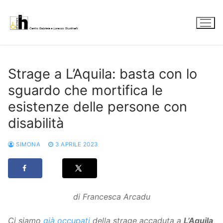
Vai
al
contenuto
Strage a L’Aquila: basta con lo
sguardo che mortifica le
esistenze delle persone con
disabilità
SIMONA
3 APRILE 2023
di Francesca Arcadu
Ci siamo
già occupati
della strage accaduta a
L’Aquila