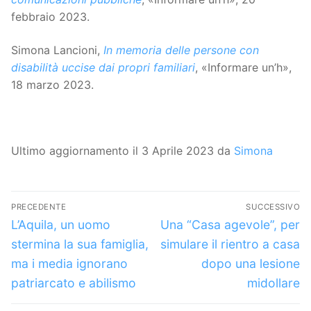
febbraio 2023.
Simona Lancioni,
In memoria delle persone con
disabilità uccise dai propri familiari
, «Informare un’h»,
18 marzo 2023.
Ultimo aggiornamento il 3 Aprile 2023 da
Simona
Navigazione
PRECEDENTE
SUCCESSIVO
articoli
Articolo
Articolo
L’Aquila, un uomo
Una “Casa agevole”, per
precedente:
successivo:
stermina la sua famiglia,
simulare il rientro a casa
ma i media ignorano
dopo una lesione
patriarcato e abilismo
midollare