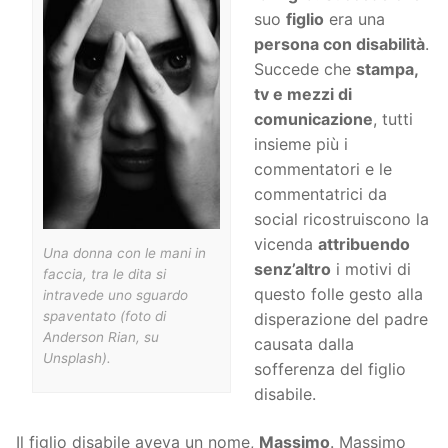
suo
figlio
era una
persona con disabilità
.
Succede che
stampa,
tv e mezzi di
comunicazione
, tutti
insieme più i
commentatori e le
commentatrici da
social ricostruiscono la
vicenda
attribuendo
Una donna con le mani in
senz’altro
i motivi di
faccia, tra le dita si
questo folle gesto alla
intravede uno sguardo
spaventato (foto di
disperazione del padre
Anderson Rian, su
causata dalla
Unsplash).
sofferenza del figlio
disabile.
Il figlio disabile aveva un nome,
Massimo
. Massimo