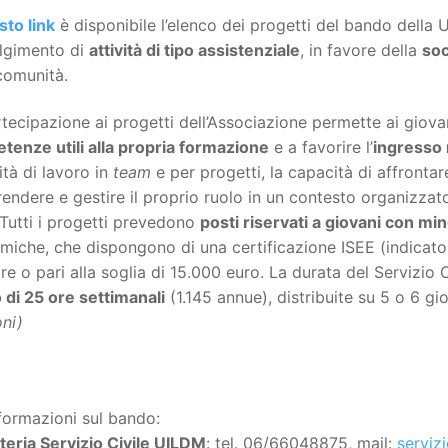
sto link
è disponibile l’elenco dei progetti del bando della
olgimento di
attività di tipo assistenziale
, in favore della
soc
comunità.
tecipazione ai progetti dell’Associazione permette ai giovan
tenze utili alla propria formazione
e a favorire l’
ingresso 
tà di lavoro in
team
e per progetti, la capacità di affrontar
ndere e gestire il proprio ruolo in un contesto organizzato,
 Tutti i progetti prevedono
posti riservati a giovani con mi
iche, che dispongono di una certificazione ISEE (indicato
ore o pari alla soglia di 15.000 euro. La durata del Servizio 
 di 25 ore settimanali
(1.145 annue), distribuite su 5 o 6 g
ni)
formazioni sul bando:
teria Servizio Civile UILDM
: tel. 06/66048875, mail:
serviz