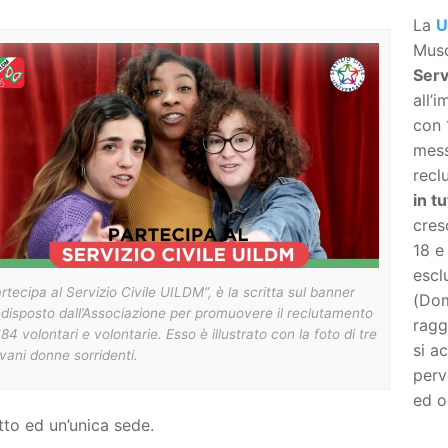
La
U
Musc
Serv
all’
con 
mes
recl
in tu
cres
18 e
escl
rtecipa al Servizio Civile UILDM”, è la scritta sul banner
(Dom
disposto dall’Associazione per promuovere il reclutamento
ragg
184 volontari e volontarie. Esso è illustrato con la foto di tre
si a
vani donne sorridenti.
perv
ed o
to ed un’unica sede.