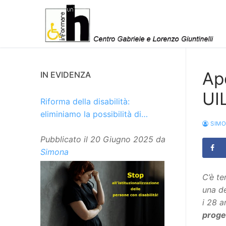
Vai
al
contenuto
Ape
IN EVIDENZA
UI
Riforma della disabilità:
eliminiamo la possibilità di
SIM
istituzionalizzare le persone
Pubblicato il
20 Giugno 2025
da
Simona
C’è t
una de
i 28 a
proge