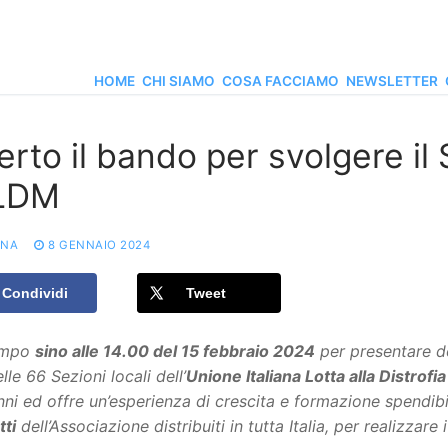
HOME
CHI SIAMO
COSA FACCIAMO
NEWSLETTER
rto il bando per svolgere il S
LDM
ONA
8 GENNAIO 2024
Condividi
Tweet
empo
sino alle 14.00 del 15 febbraio 2024
per presentare d
lle 66 Sezioni locali dell’
Unione Italiana Lotta alla Distrof
nni ed offre un’esperienza di crescita e formazione spendi
tti
dell’Associazione distribuiti in tutta Italia, per realizzar