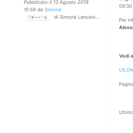
Pubblicato il
13 Agosto 2019
09:30 
15:56
da
Simona
di Simona Lancioni,
Per in
responsabile del
Aless
centro Informare un’h di Peccioli
(Pisa) Dopo la traduzione in
lingua italiana, e la versione facile
da leggere, arriva ora la versione
Vedi 
in comunicazione aumentativa
alternativa (CAA) del “Secondo
UILD
Manifesto sui diritti delle Donne e
delle Ragazze con Disabilità
Pagin
nell’Unione Europea”. La
rivendicazione ed il godimento
dei diritti passa anche attraverso
Ultim
l’accessibilità dell’informazione.
L’approccio assistenziale guarda
alle persone con disabilità come