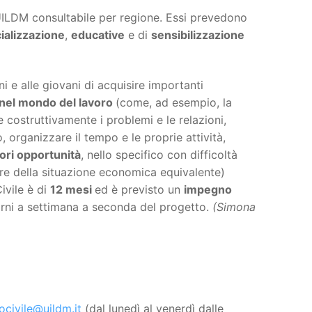
 UILDM consultabile per regione. Essi prevedono
ializzazione
,
educative
e di
sensibilizzazione
i e alle giovani di acquisire importanti
nel mondo del lavoro
(come, ad esempio, la
e costruttivamente i problemi e le relazioni,
 organizzare il tempo e le proprie attività,
nori opportunità
, nello specifico con difficoltà
re della situazione economica equivalente)
Civile è di
12 mesi
ed è previsto un
impegno
iorni a settimana a seconda del progetto.
(Simona
iocivile@uildm.it
(dal lunedì al venerdì dalle