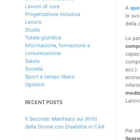
Lavoro di cura
A
que
Progettazione inclusiva
lo sv
Lavoro
della 
Studio
Tutela giuridica
La par
Informazione, formazione e
compe
comunicazione
capaci
Salute
compre
Società
ecc.).
Sport e tempo libero
econom
Opinioni
inferi
medio
Lancio
RECENT POSTS
Il Secondo Manifesto sui diritti
delle Donne con Disabilità in CAA
Per in
Segre