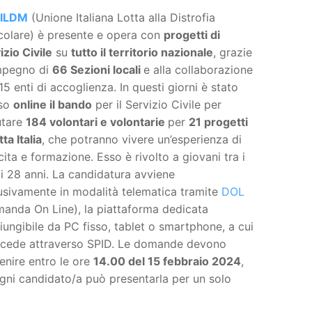
ILDM
(Unione Italiana Lotta alla Distrofia
olare) è presente e opera con
progetti di
izio Civile
su
tutto il territorio nazionale
, grazie
impegno di
66 Sezioni locali
e alla collaborazione
15 enti di accoglienza. In questi giorni è stato
so
online il bando
per il Servizio Civile per
utare
184 volontari e volontarie
per
21 progetti
tta Italia
, che potranno vivere un’esperienza di
cita e formazione. Esso è rivolto a giovani tra i
 i 28 anni. La candidatura avviene
usivamente in modalità telematica tramite
DOL
anda On Line), la piattaforma dedicata
iungibile da PC fisso, tablet o smartphone, a cui
ccede attraverso SPID. Le domande devono
enire entro le ore
14.00 del 15 febbraio 2024
,
gni candidato/a può presentarla per un solo