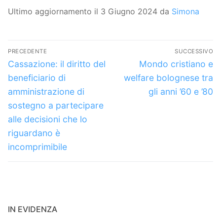
Ultimo aggiornamento il 3 Giugno 2024 da
Simona
Navigazione
PRECEDENTE
SUCCESSIVO
articoli
Articolo
Articolo
Cassazione: il diritto del
Mondo cristiano e
precedente:
successivo:
beneficiario di
welfare bolognese tra
amministrazione di
gli anni ’60 e ’80
sostegno a partecipare
alle decisioni che lo
riguardano è
incomprimibile
IN EVIDENZA