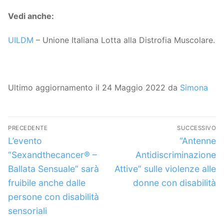
Vedi anche:
UILDM
– Unione Italiana Lotta alla Distrofia Muscolare.
Ultimo aggiornamento il 24 Maggio 2022 da
Simona
Navigazione
PRECEDENTE
SUCCESSIVO
articoli
Articolo
Articolo
L’evento
“Antenne
precedente:
successivo:
“Sexandthecancer® –
Antidiscriminazione
Ballata Sensuale” sarà
Attive” sulle violenze alle
fruibile anche dalle
donne con disabilità
persone con disabilità
sensoriali