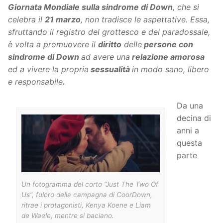
Giornata Mondiale sulla sindrome di Down
, che si
celebra il
21 marzo
, non tradisce le aspettative. Essa,
sfruttando il registro del grottesco e del paradossale,
è volta a promuovere il
diritto
delle
persone con
sindrome di Down
ad avere una
relazione amorosa
ed a vivere la propria
sessualità
in modo sano, libero
e responsabile
.
Da una
decina di
anni a
questa
parte
Un fotogramma del corto “Just The Two Of
Us”, fulcro della campagna di CoorDown,
ritrae i protagonisti, Kenya Koene e Liam
de Waele, mentre si baciano.