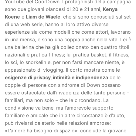
YouTube del CoorDown. I protagonisti della campagna
sono due giovani olandesi di 20 e 21 anni,
Kenya
Koene
e
Liam de Waele
, che si sono conosciuti sul set
di una web serie, hanno al loro attivo diverse
esperienze sia come modelli che come attori, lavorano
in una mensa, e sono una coppia anche nella vita. Lei è
una ballerina che ha già collezionato ben quattro titoli
nazionali e pratica fitness; lui pratica basket, il fitness,
lo sci, lo snorkelin e, per non farsi mancare niente, è
appassionato di vlogging. Il corto mostra come le
esigenze di privacy, intimità e indipendenza
delle
coppie di persone con sindrome di Down possano
essere ostacolate dall’invadenza delle tante persone –
familiari, ma non solo – che le circondano. La
condivisione va bene, ma l’amorevole supporto
familiare e amicale che in altre circostanze è d’aiuto,
può rivelarsi deleterio nelle relazioni amorose:
«L’amore ha bisogno di spazio», conclude la giovane