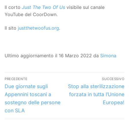
Il corto
Just The Two Of Us
visibile sul canale
YouTube del CoorDown.
Il sito
justthetwoofus.org
.
Ultimo aggiornamento il 16 Marzo 2022 da
Simona
Navigazione
PRECEDENTE
SUCCESSIVO
articoli
Articolo
Articolo
Due giornate sugli
Stop alla sterilizzazione
precedente:
successivo:
Appennini toscani a
forzata in tutta l’Unione
sostegno delle persone
Europea!
con SLA