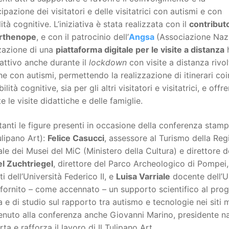
ipazione dei visitatori e delle visitatrici con autismi e con
lità cognitive. L’iniziativa è stata realizzata con il
contributo
Parthenope
, e con il patrocinio dell’
Angsa
(Associazione Naz
zazione di una
piattaforma digitale per le visite a distanza
h
attivo anche durante il
lockdown
con visite a distanza rivol
e con autismi, permettendo la realizzazione di itinerari coi
bilità cognitive, sia per gli altri visitatori e visitatrici, e 
e le visite didattiche e delle famiglie.
anti le figure presenti in occasione della conferenza sta
Tulipano Art):
Felice Casucci
, assessore al Turismo della R
le dei Musei del MiC (Ministero della Cultura) e direttore 
el Zuchtriegel
, direttore del Parco Archeologico di Pompei
i dell’Università Federico II, e
Luisa Varriale
docente dell’Un
fornito – come accennato – un supporto scientifico al prog
a e di studio sul rapporto tra autismo e tecnologie nei siti
enuto alla conferenza anche Giovanni Marino, presidente na
ta e rafforza il lavoro di Il Tulipano Art.