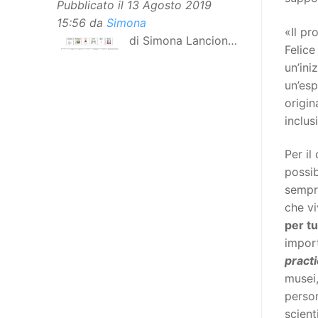
Pubblicato il
13 Agosto 2019
15:56
da
Simona
«Il pr
di Simona Lancioni,
Felice
responsabile del
un’ini
centro Informare un’h di Peccioli
un’es
(Pisa) Dopo la traduzione in
origin
lingua italiana, e la versione facile
inclus
da leggere, arriva ora la versione
in comunicazione aumentativa
Per il
alternativa (CAA) del “Secondo
possib
Manifesto sui diritti delle Donne e
sempre
delle Ragazze con Disabilità
che vi
nell’Unione Europea”. La
per tu
rivendicazione ed il godimento
import
dei diritti passa anche attraverso
pract
l’accessibilità dell’informazione.
musei,
L’approccio assistenziale guarda
person
alle persone con disabilità come
scient