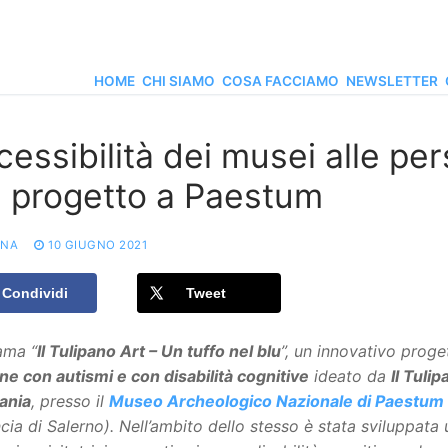
HOME
CHI SIAMO
COSA FACCIAMO
NEWSLETTER
cessibilità dei musei alle pe
l progetto a Paestum
ONA
10 GIUGNO 2021
Condividi
Tweet
ama “
Il Tulipano Art – Un tuffo nel blu
”, un innovativo proge
e con autismi e con disabilità cognitive
ideato da
Il Tuli
ania
, presso il
Museo Archeologico Nazionale di Paestum
cia di Salerno). Nell’ambito dello stesso è stata sviluppata 