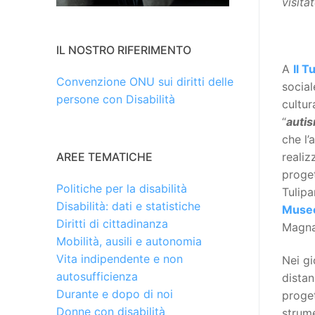
visita
IL NOSTRO RIFERIMENTO
A
Il T
Convenzione ONU sui diritti delle
socia
persone con Disabilità
cultur
“
autis
che l’
realiz
AREE TEMATICHE
proge
Politiche per la disabilità
Tulipa
Disabilità: dati e statistiche
Museo
Diritti di cittadinanza
Magna 
Mobilità, ausili e autonomia
Vita indipendente e non
Nei gi
autosufficienza
dista
Durante e dopo di noi
proget
Donne con disabilità
strume