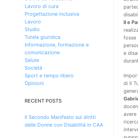
Lavoro di cura
partec
Progettazione inclusiva
disabi
Lavoro
II e 
Studio
realiz
Tutela giuridica
fosse 
Informazione, formazione e
person
comunicazione
e disa
Salute
durant
Società
Import
Sport e tempo libero
di Il 
Opinioni
genera
Gabri
RECENT POSTS
docent
avere 
Il Secondo Manifesto sui diritti
ricerc
delle Donne con Disabilità in CAA
interv
suppor