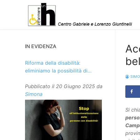
Vai
al
contenuto
Ac
IN EVIDENZA
be
Riforma della disabilità:
eliminiamo la possibilità di
SIM
istituzionalizzare le persone
Pubblicato il
20 Giugno 2025
da
Simona
Si chi
person
Camp
provin