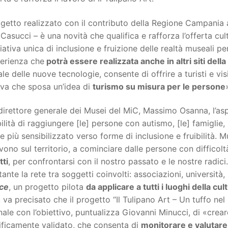
ogetto realizzato con il contributo della Regione Campania
 Casucci – è una novità che qualifica e rafforza l’offerta cult
ziativa unica di inclusione e fruizione delle realtà museali p
perienza che
potrà essere realizzata anche in altri siti dell
ale delle nuove tecnologie, consente di offrire a turisti e 
iva che sposa un’idea di
turismo su misura per le persone
 direttore generale dei Musei del MiC, Massimo Osanna, l’aspe
ilità di raggiungere [le] persone con autismo, [le] famiglie,
 più sensibilizzato verso forme di inclusione e fruibilità.
vono sul territorio, a cominciare dalle persone con difficolt
tti
, per confrontarsi con il nostro passato e le nostre radic
ante la rete tra soggetti coinvolti: associazioni, universit
ice
, un progetto pilota
da applicare a tutti i luoghi della cul
 va precisato che il progetto “Il Tulipano Art – Un tuffo ne
ale con l’obiettivo, puntualizza Giovanni Minucci, di «crea
ificamente validato, che consenta di
monitorare e valutare