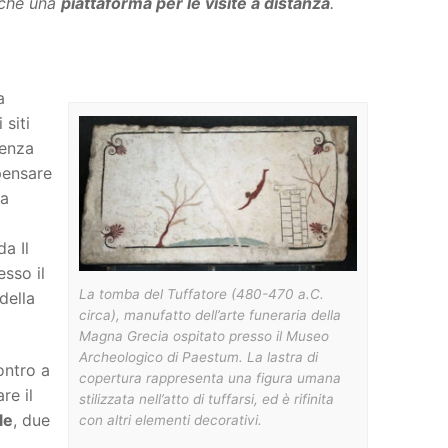
anche una
piattaforma per le visite a distanza
.
a
 siti
ienza
pensare
la
a Il
esso il
La tomba del Tuffatore (480-470 a.C.
 della
circa), manufatto dell’arte funeraria della
Magna Grecia ospitato presso il Museo
Archeologico di Paestum. La lastra di
ontro a
copertura rappresenta una figura umana
re il
stilizzata nell’atto di tuffarsi, ed è rifinita
le
, due
con altri elementi decorativi.