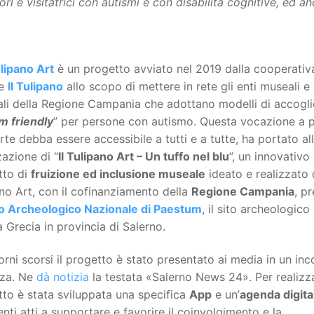
tori e visitatrici con autismi e con disabilità cognitive, ed 
ulipano Art
è un progetto avviato nel 2019 dalla cooperativ
le
Il Tulipano
allo scopo di mettere in rete gli enti museali e i
ali della Regione Campania che adottano modelli di accogl
m friendly
” per persone con autismo. Questa vocazione a 
arte debba essere accessibile a tutti e a tutte, ha portato al
zazione di “
Il Tulipano Art – Un tuffo nel blu
”, un innovativo
tto di
fruizione ed inclusione museale
ideato e realizzato d
no Art, con il cofinanziamento della
Regione Campania
, pr
 Archeologico Nazionale di Paestum
, il sito archeologico
Grecia in provincia di Salerno.
orni scorsi il progetto è stato presentato ai media in un inc
nza. Ne
dà notizia
la testata «Salerno News 24». Per realizza
to è stata sviluppata una specifica
App
e un’
agenda digita
nti atti a supportare e favorire il coinvolgimento e la