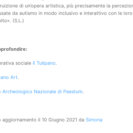
fruizione di un’opera artistica, più precisamente la percezi
ssate da autismo in modo inclusivo e interattivo con le loro f
lto». (S.L.)
pprofondire:
rativa sociale
Il Tulipano
.
ipano Art
.
 Archeologico Nazionale di Paestum
.
o aggiornamento il 10 Giugno 2021 da
Simona