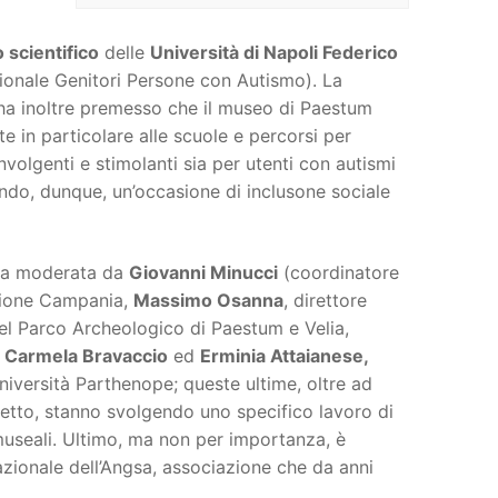
 scientifico
delle
Università di Napoli Federico
ionale Genitori Persone con Autismo). La
a inoltre premesso che il museo di Paestum
te in particolare alle scuole e percorsi per
nvolgenti e stimolanti sia per utenti con autismi
offrendo, dunque, un’occasione di inclusone sociale
mpa moderata da
Giovanni Minucci
(coordinatore
egione Campania,
Massimo Osanna
, direttore
del Parco Archeologico di Paestum e Velia,
,
Carmela Bravaccio
ed
Erminia Attaianese,
iversità Parthenope; queste ultime, oltre ad
etto, stanno svolgendo uno specifico lavoro di
 museali. Ultimo, ma non per importanza, è
zionale dell’Angsa, associazione che da anni