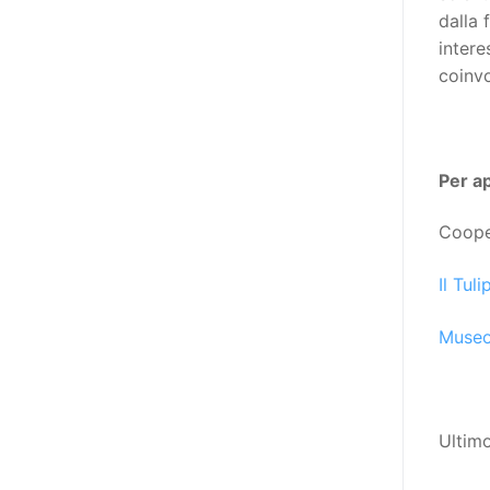
destinatarie di interventi. Una
dalla 
visione più moderna le guarda
intere
come soggetti che devono
coinvo
essere messi in condizione di
autodeterminarsi. Non è,
ovviamente, solo una questione
di parole, ma di fornire strumenti
Per a
che mettano la persona con
disabilità in condizione di
Coope
compiere liberamente tutte le
scelte che riguardano la sua vita.
Il Tul
È un progetto ambizioso, a volte
Museo
anche faticoso, ma è l’unica via
per la libertà. Tra i tanti strumenti
che possiamo utilizzare per
realizzare questo progetto,
Ultim
l’accesso all’informazione ha
un’importanza strategica. Posto