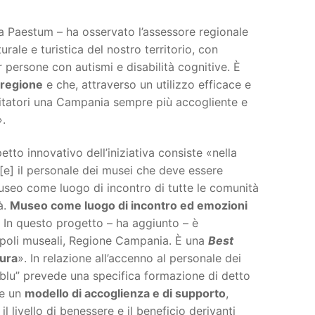
 a Paestum – ha osservato l’assessore regionale
urale e turistica del nostro territorio, con
er persone con autismi e disabilità cognitive. È
a regione
e che, attraverso un utilizzo efficace e
visitatori una Campania sempre più accogliente e
».
tto innovativo dell’iniziativa consiste «nella
 [e] il personale dei musei che deve essere
 Museo come luogo di incontro di tutte le comunità
à.
Museo come luogo di incontro ed emozioni
i. In questo progetto – ha aggiunto – è
à, poli museali, Regione Campania. È una
Best
tura
». In relazione all’accenno al personale dei
l blu” prevede una specifica formazione di detto
re un
modello di accoglienza e di supporto
,
il livello di benessere e il beneficio derivanti