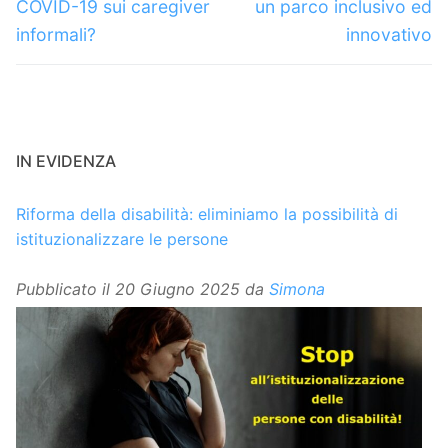
precedente:
successivo:
COVID-19 sui caregiver
un parco inclusivo ed
informali?
innovativo
IN EVIDENZA
Riforma della disabilità: eliminiamo la possibilità di
istituzionalizzare le persone
Pubblicato il
20 Giugno 2025
da
Simona