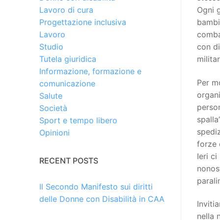
Ogni g
Lavoro di cura
bambin
Progettazione inclusiva
combat
Lavoro
con di
Studio
milita
Tutela giuridica
Informazione, formazione e
Per mo
comunicazione
organi
Salute
person
Società
spalla
Sport e tempo libero
spediz
Opinioni
forze 
Ieri c
RECENT POSTS
nonost
parali
Il Secondo Manifesto sui diritti
delle Donne con Disabilità in CAA
Inviti
nella 