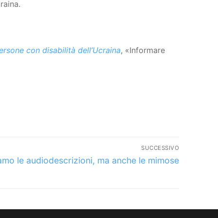
raina.
rsone con disabilità dell’Ucraina
, «Informare
SUCCESSIVO
lo
amo le audiodescrizioni, ma anche le mimose
sivo: