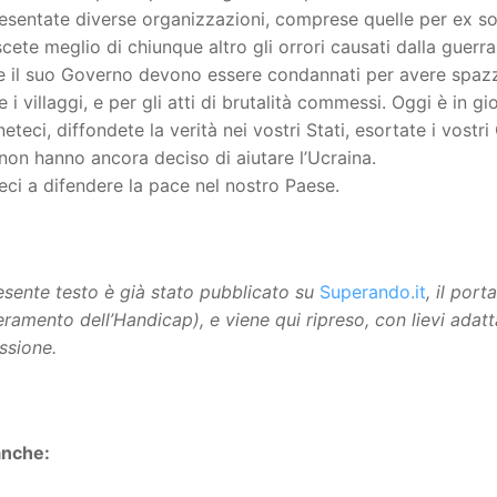
sentate diverse organizzazioni, comprese quelle per ex sold
ete meglio di chiunque altro gli orrori causati dalla guerra
e il suo Governo devono essere condannati per avere spazzato
e i villaggi, e per gli atti di brutalità commessi. Oggi è in gio
eteci, diffondete la verità nei vostri Stati, esortate i vostr
non hanno ancora deciso di aiutare l’Ucraina.
eci a difendere la pace nel nostro Paese.
resente testo è già stato pubblicato su
Superando.it
, il por
eramento dell’Handicap), e viene qui ripreso, con lievi adat
ssione.
anche: