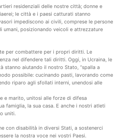
ieri residenziali delle nostre città; donne e
erei; le città e i paesi catturati stanno
asori impediscono ai civili, comprese le persone
udi umani, posizionando veicoli e attrezzature
te per combattere per i propri diritti. Le
a nel difendere tali diritti. Oggi, in Ucraina, le
à stanno aiutando il nostro Stato, “spalla a
or modo possibile: cucinando pasti, lavorando come
do riparo agli sfollati interni, unendosi alle
 e marito, unitosi alle forze di difesa
 famiglia, la sua casa. E anche i nostri atleti
o uniti.
 con disabilità in diversi Stati, a sostenerci
ssere la nostra voce nei vostri Paesi.