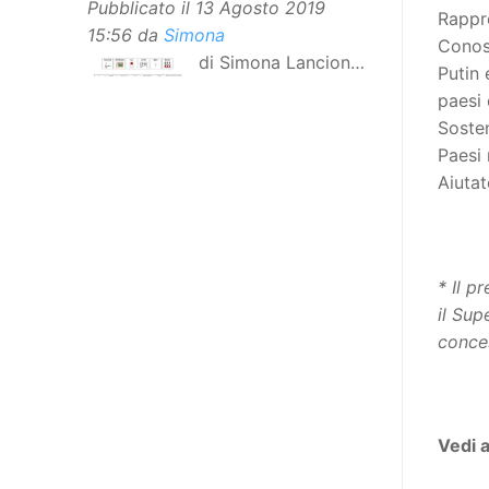
Pubblicato il
13 Agosto 2019
Rappre
15:56
da
Simona
Conosc
di Simona Lancioni,
Putin 
responsabile del
paesi 
centro Informare un’h di Peccioli
Sosten
(Pisa) Dopo la traduzione in
Paesi 
lingua italiana, e la versione facile
Aiutat
da leggere, arriva ora la versione
in comunicazione aumentativa
alternativa (CAA) del “Secondo
Manifesto sui diritti delle Donne e
* Il p
delle Ragazze con Disabilità
il Sup
nell’Unione Europea”. La
conce
rivendicazione ed il godimento
dei diritti passa anche attraverso
l’accessibilità dell’informazione.
L’approccio assistenziale guarda
Vedi 
alle persone con disabilità come