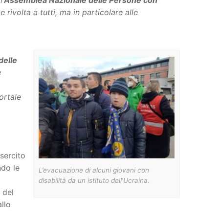
l’
Assemblea Nazionale delle Persone con
 rivolta a tutti, ma in particolare alle
delle
e
ortale
sercito
ndo le
L’evacuazione di alcuni giovani con
disabilità da un istituto dell’Ucraina.
 del
llo