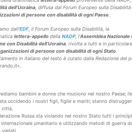
 della drammatica
lettera-appello
proveniente della NADP, 
lità dell’Ucraina
, diffusa dal Forum Europeo sulla Disabilità e
zzazioni di persone con disabilità di ogni Paese
.
amo dall’
EDF
, il Forum Europeo sulla Disabilità, la
matica
lettera-appello
della
NADP
, l’
Assemblea Nazionale 
e con Disabilità dell’Ucraina
, rivolta a tutti e in particolar
ganizzazioni di persone con disabilità di ogni Stato
.
tamento in italiano del testo è curato dalla Redazione del p
rando.it».
vediamo bambini e donne che muoiono nel nostro Paese; l’e
sta uccidendo i nostri figli, figlie e mariti; stanno distrugge
 città.
erazione Russa sta violando nel nostro Stato tutti i princìpi
o internazionale umanitario e utilizzando metodi di guerra da
 vietati.