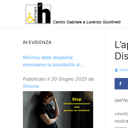
Vai
al
contenuto
L’
IN EVIDENZA
Dis
Riforma della disabilità:
eliminiamo la possibilità di
SIM
istituzionalizzare le persone
Pubblicato il
20 Giugno 2025
da
Simona
dell’N
«Invit
nostra