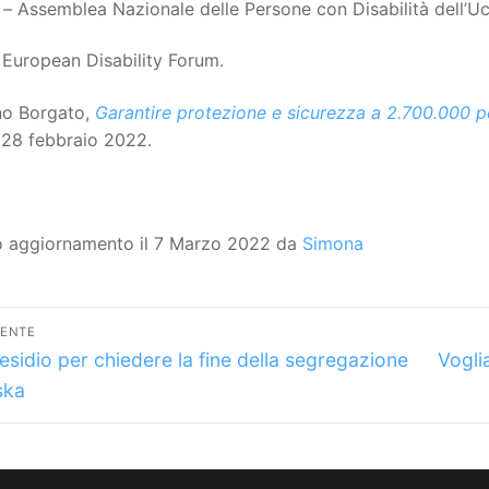
–
Assemblea Nazionale delle Persone con Disabilità dell’Uc
European Disability Forum.
no Borgato,
Garantire protezione e sicurezza a 2.700.000 pe
 28 febbraio 2022.
o aggiornamento il 7 Marzo 2022 da
Simona
vigazione
DENTE
lo
Artico
icoli
esidio per chiedere la fine della segregazione
Vogli
dente:
succes
ska