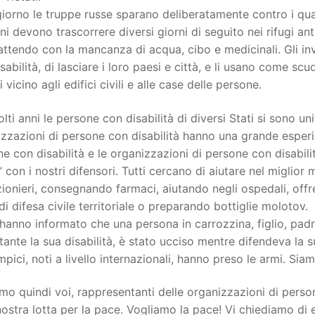
iorno le truppe russe sparano deliberatamente contro i quart
i devono trascorrere diversi giorni di seguito nei rifugi antia
tendo con la mancanza di acqua, cibo e medicinali. Gli inv
sabilità, di lasciare i loro paesi e città, e li usano come sc
ri vicino agli edifici civili e alle case delle persone.
lti anni le persone con disabilità di diversi Stati si sono uni
zzazioni di persone con disabilità hanno una grande esperienz
e con disabilità e le organizzazioni di persone con disabilit
” con i nostri difensori. Tutti cercano di aiutare nel migli
ionieri, consegnando farmaci, aiutando negli ospedali, offren
di difesa civile territoriale o preparando bottiglie molotov.
i hanno informato che una persona in carrozzina, figlio, padre
ante la sua disabilità, è stato ucciso mentre difendeva la sua
mpici, noti a livello internazionali, hanno preso le armi. Siam
amo quindi voi, rappresentanti delle organizzazioni di persone
nostra lotta per la pace. Vogliamo la pace! Vi chiediamo di e