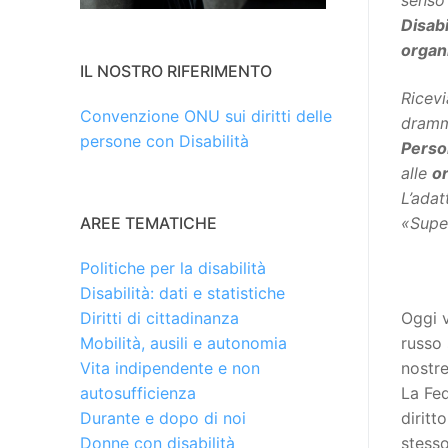
senso
Disabi
organi
IL NOSTRO RIFERIMENTO
Ricevi
Convenzione ONU sui diritti delle
dram
persone con Disabilità
Person
alle
or
L’adat
«Supe
AREE TEMATICHE
Politiche per la disabilità
Disabilità: dati e statistiche
Oggi 
Diritti di cittadinanza
russo 
Mobilità, ausili e autonomia
nostre
Vita indipendente e non
La Fed
autosufficienza
diritt
Durante e dopo di noi
stesso
Donne con disabilità