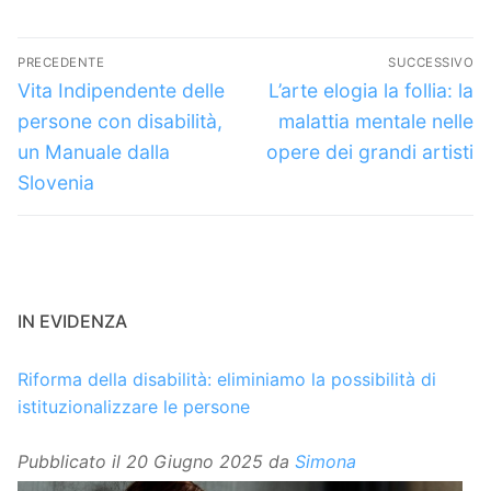
Navigazione
PRECEDENTE
SUCCESSIVO
articoli
Articolo
Articolo
Vita Indipendente delle
L’arte elogia la follia: la
precedente:
successivo:
persone con disabilità,
malattia mentale nelle
un Manuale dalla
opere dei grandi artisti
Slovenia
IN EVIDENZA
Riforma della disabilità: eliminiamo la possibilità di
istituzionalizzare le persone
Pubblicato il
20 Giugno 2025
da
Simona