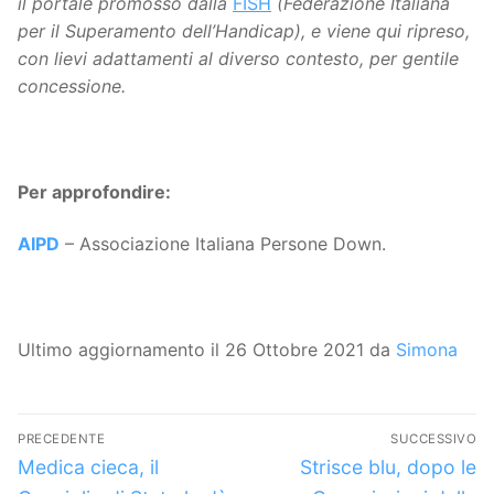
il portale promosso dalla
FISH
(Federazione Italiana
per il Superamento dell’Handicap), e viene qui ripreso,
con lievi adattamenti al diverso contesto, per gentile
concessione.
Per approfondire:
AIPD
– Associazione Italiana Persone Down.
Ultimo aggiornamento il 26 Ottobre 2021 da
Simona
Navigazione
PRECEDENTE
SUCCESSIVO
articoli
Articolo
Articolo
Medica cieca, il
Strisce blu, dopo le
precedente:
successivo: