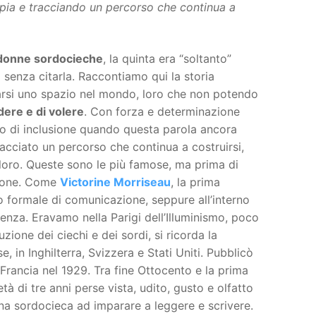
pia e tracciando un percorso che continua a
donne sordocieche
, la quinta era “soltanto”
senza citarla. Raccontiamo qui la storia
rsi uno spazio nel mondo, loro che non potendo
dere e di volere
. Con forza e determinazione
ato di inclusione quando questa parola ancora
cciato un percorso che continua a costruirsi,
loro. Queste sono le più famose, ma prima di
zione. Come
Victorine Morriseau
, la prima
 formale di comunicazione, seppure all’interno
tenza. Eravamo nella Parigi dell’Illuminismo, poco
zione dei ciechi e dei sordi, si ricorda la
e, in Inghilterra, Svizzera e Stati Uniti. Pubblicò
Francia nel 1929. Tra fine Ottocento e la prima
età di tre anni perse vista, udito, gusto e olfatto
ona sordocieca ad imparare a leggere e scrivere.