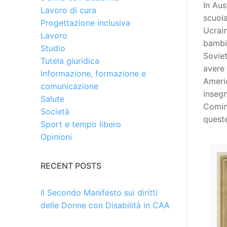
In Aus
Lavoro di cura
scuol
Progettazione inclusiva
Ucrain
Lavoro
bambin
Studio
Soviet
Tutela giuridica
avere 
Informazione, formazione e
Americ
comunicazione
insegn
Salute
Cominc
Società
queste
Sport e tempo libero
Opinioni
RECENT POSTS
Il Secondo Manifesto sui diritti
delle Donne con Disabilità in CAA