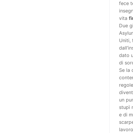
destinatarie di interventi. Una
fece t
visione più moderna le guarda
insegn
come soggetti che devono
vita
f
essere messi in condizione di
Due gi
autodeterminarsi. Non è,
Asylu
ovviamente, solo una questione
Uniti,
di parole, ma di fornire strumenti
dall’i
che mettano la persona con
dato u
disabilità in condizione di
di sor
compiere liberamente tutte le
Se la 
scelte che riguardano la sua vita.
conten
È un progetto ambizioso, a volte
regole
anche faticoso, ma è l’unica via
divent
per la libertà. Tra i tanti strumenti
un pu
che possiamo utilizzare per
stupì 
realizzare questo progetto,
e di m
l’accesso all’informazione ha
scarpe
un’importanza strategica. Posto
lavoro