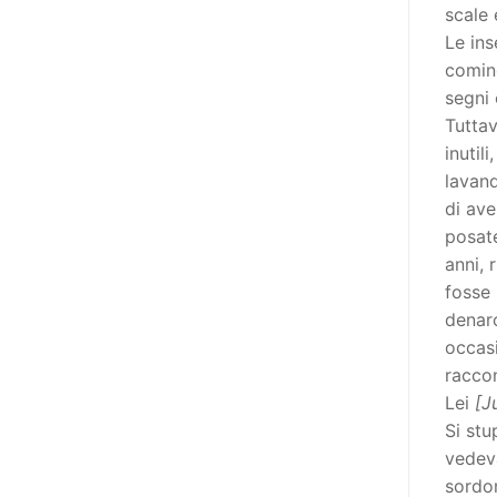
poi che tutta l’informazione
scale 
dovrebbe essere accessibile, ma
Le ins
che non è possibile tradurre tutto
comin
simultaneamente, sarebbe
segni 
importante iniziare col rendere
Tuttav
accessibili almeno i documenti
inutil
che parlano i diritti. Proprio a
lavand
partire da queste considerazioni,
di ave
dopo aver prodotto la traduzione
posate
in lingua italiana, e la versione
anni, 
facile da leggere (qui
fosse 
la presentazione), abbiamo
denaro
deciso di realizzare la versione in
occasi
comunicazione aumentativa
raccon
alternativa (CAA) del “Secondo
Lei
[J
Manifesto sui diritti delle Donne e
Si stu
delle Ragazze con Disabilità
vedeva
nell’Unione Europea” (quello
sordom