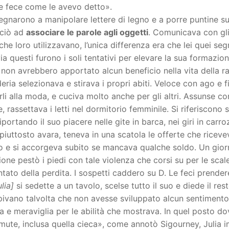
e fece come le avevo detto».
egnarono a manipolare lettere di legno e a porre puntine su
ciò ad
associare le parole agli oggetti
. Comunicava con gli
che loro utilizzavano, l’unica differenza era che lei quei seg
ia questi furono i soli tentativi per elevare la sua formazion
i, non avrebbero apportato alcun beneficio nella vita della 
eria selezionava e stirava i propri abiti. Veloce con ago e f
rli alla moda, e cuciva molto anche per gli altri. Assunse co
, rassettava i letti nel dormitorio femminile. Si riferiscono 
riportando il suo piacere nelle gite in barca, nei giri in carr
piuttosto avara, teneva in una scatola le offerte che riceve
 e si accorgeva subito se mancava qualche soldo. Un giorn
one pestò i piedi con tale violenza che corsi su per le sca
tato della perdita. I sospetti caddero su D. Le feci prendere 
ulia]
si sedette a un tavolo, scelse tutto il suo e diede il resto
pivano talvolta che non avesse sviluppato alcun sentimento 
 e meraviglia per le abilità che mostrava. In quel posto 
ute, inclusa quella cieca», come annotò Sigourney, Julia im