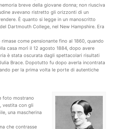
a memoria breve della giovane donna; non riusciva
dine avevano ristretto gli orizzonti di un
endere. È quanto si legge in un manoscritto
 del Dartmouth College, nel New Hampshire. Era
e rimase come pensionante fino al 1860, quando
uella casa morì il 12 agosto 1884, dopo avere
ia è stata oscurata dagli spettacolari risultati
Julia Brace. Dopotutto fu dopo averla incontrata
ndo per la prima volta le porte di autentiche
e foto mostrano
, vestita con gli
tile, una mascherina
ina che contrasse