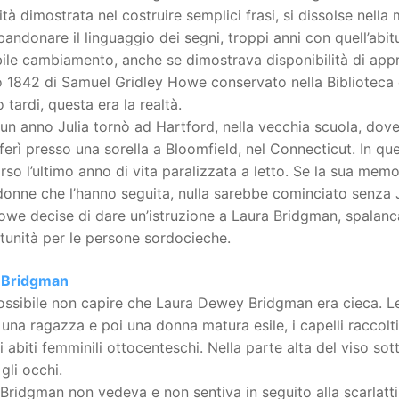
tà dimostrata nel costruire semplici frasi, si dissolse nell
andonare il linguaggio dei segni, troppi anni con quell’abitu
ile cambiamento, anche se dimostrava disponibilità di appr
o 1842 di Samuel Gridley Howe conservato nella Biblioteca
 tardi, questa era la realtà.
un anno Julia tornò ad Hartford, nella vecchia scuola, dov
sferì presso una sorella a Bloomfield, nel Connecticut. In q
rso l’ultimo anno di vita paralizzata a letto. Se la sua memor
donne che l’hanno seguita, nulla sarebbe cominciato senza 
we decise di dare un’istruzione a Laura Bridgman, spalanca
tunità per le persone sordocieche.
 Bridgman
ossibile non capire che Laura Dewey Bridgman era cieca. L
i una ragazza e poi una donna matura esile, i capelli raccolti
i abiti femminili ottocenteschi. Nella parte alta del viso sot
gli occhi.
Bridgman non vedeva e non sentiva in seguito alla scarlatt