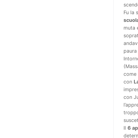
adottato nel 2011 dall’Assemblea
scend
Generale del Forum Europeo sulla
Fu la 
Disabilità – EDF) «I documenti
scuol
relativi alle donne ed alle ragazze
muta e
con disabilità ed ai loro diritti
soprat
devono essere comprensibili e
andava
disponibili nelle lingue locali, nella
paura 
lingua dei segni, in Braille, in
Intorn
formati di comunicazione
(Massa
aumentativa e alternativa, e in
come
tutti gli altri modi, mezzi e
con
L
formati di comunicazione
impre
accessibili, compresi quelli
con Ju
elettronici»: lo stabilisce (al
l’appr
punto 3.13.) proprio il Secondo
troppo
Manifesto. A parte la
suscet
declinazione al femminile, sulla
Il
6 ap
quale torneremo più avanti,
determ