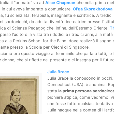
tralia il “primato” va ad
Alice Chapman
che nella prima met
a in cui aveva imparato a comunicare.
Ol’ga Skorokhodova
a, fu scienziata, terapista, insegnante e scrittrice. A tredici
i sordociechi, da adulta diventò ricercatrice presso l’Istit
ica di Scienze Pedagogiche. Infine, dall’Estremo Oriente,
T
perso l’udito e la vista tra i dodici e i tredici anni, alla m
a alla Perkins School for the Blind, dove realizzò il sogno 
ante presso la Scuola per Ciechi di Singapore.
iamo ora questo viaggio al femminile che parla a tutti, lo
 donne, che si riflette nel presente e ci insegna per il futuro
Julia Brace
Julia Brace la conoscono in pochi. 
Connecticut (USA), è anonima. Epp
stata
la prima persona sordocieca
pioniera atipica, come vedremo, vi
che fosse fatto qualsiasi tentativo
Julia nacque nella contea di Hartfo