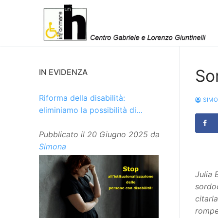
Vai
al
contenuto
Sor
IN EVIDENZA
Riforma della disabilità:
SIM
eliminiamo la possibilità di
istituzionalizzare le persone
Pubblicato il
20 Giugno 2025
da
Simona
Julia 
sordoc
citarl
rompen