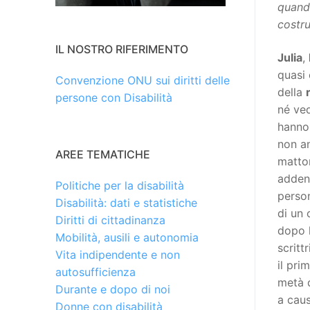
quand
costru
IL NOSTRO RIFERIMENTO
Julia
,
quasi 
Convenzione ONU sui diritti delle
della
persone con Disabilità
né ve
hanno 
non an
AREE TEMATICHE
matton
adden
Politiche per la disabilità
perso
Disabilità: dati e statistiche
di un 
Diritti di cittadinanza
dopo l
Mobilità, ausili e autonomia
scritt
Vita indipendente e non
il pri
autosufficienza
metà 
Durante e dopo di noi
a caus
Donne con disabilità