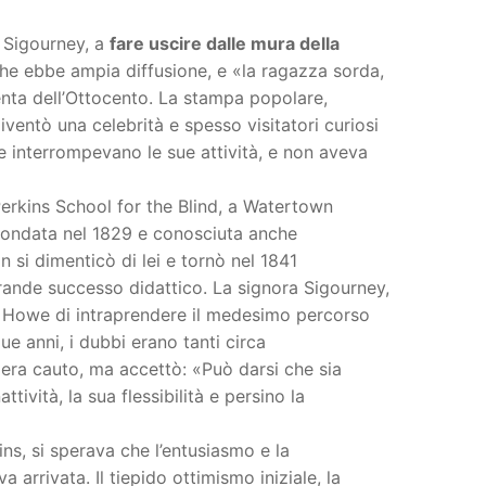
a Sigourney, a
fare uscire dalle mura della
 che ebbe ampia diffusione, e «la ragazza sorda,
enta dell’Ottocento. La stampa popolare,
 diventò una celebrità e spesso visitatori curiosi
 interrompevano le sue attività, e non aveva
Perkins School for the Blind, a Watertown
, fondata nel 1829 e conosciuta anche
n si dimenticò di lei e tornò nel 1841
 grande successo didattico. La signora Sigourney,
a Howe di intraprendere il medesimo percorso
ue anni, i dubbi erano tanti circa
e era cauto, ma accettò: «Può darsi che sia
tività, la sua flessibilità e persino la
ns, si sperava che l’entusiasmo e la
rrivata. Il tiepido ottimismo iniziale, la