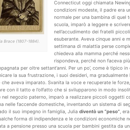
Connecticut oggi chiamata Newingto
condizioni modeste, il padre era un
normale per una bambina di quel t
scuola, imparò a leggere e scriver
nell’accudimento dei fratelli picco
esuberante. Aveva cinque anni e m
ia Brace (1807-1884).
settimana di malattia perse complet
chiedeva alla mamma perché ness
rispondeva, perché non faceva più 
agnata per oltre settant’anni. Per un po’, come è tipico in 
care la sua frustrazione, i suoi desideri, ma gradualmente 
 che aveva imparato. Svanita la voce e recuperate le forze
are con il tatto e l’olfatto che si svilupparono in modo ins
 nel negozio paterno, imparò a realizzare piccoli oggetti c
 nelle faccende domestiche, inventando un sistema di seg
do il suo impegno in famiglia, Julia
diventò un “peso”
, er
ualche forma di indipendenza e le condizioni economiche 
ta a pensione presso una scuola per bambini gestita da un