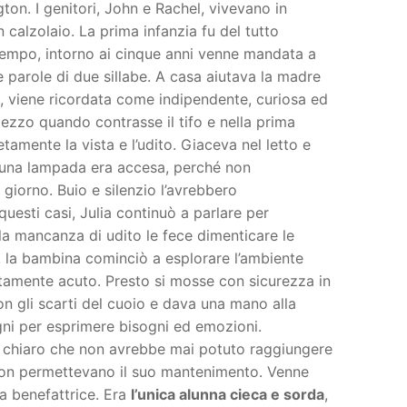
n. I genitori, John e Rachel, vivevano in
 calzolaio. La prima infanzia fu del tutto
empo, intorno ai cinque anni venne mandata a
e parole di due sillabe. A casa aiutava la madre
li, viene ricordata come indipendente, curiosa ed
ezzo quando contrasse il tifo e nella prima
amente la vista e l’udito. Giaceva nel letto e
una lampada era accesa, perché non
giorno. Buio e silenzio l’avrebbero
questi casi, Julia continuò a parlare per
la mancanza di udito le fece dimenticare le
, la bambina cominciò a esplorare l’ambiente
olitamente acuto. Presto si mosse con sicurezza in
on gli scarti del cuoio e dava una mano alla
ni per esprimere bisogni ed emozioni.
a chiaro che non avrebbe mai potuto raggiungere
non permettevano il suo mantenimento. Venne
a benefattrice. Era
l’unica alunna cieca e sorda
,