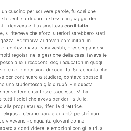
 un cuscino per scrivere parole, fu così che
 studenti sordi con lo stesso linguaggio dei
ni li riceveva e li trasmetteva
con il tatto
.
e, si riteneva che sforzi ulteriori sarebbero stati
ragazza. Adempiva ai doveri comunitari, in
ilo, confezionava i suoi vestiti, preoccupandosi
mpiti regolari nella gestione della casa, lavava le
spesso a lei i resoconti degli educatori in quegli
ozza e nelle occasioni di socialità. Si racconta che
va per continuare a studiare, contava spesso il
o una studentessa glielo rubò, «in questa
le per vedere cosa fosse successo. Mi ha
tutti i soldi che aveva per darli a Julia.
 alla proprietaria», riferì la direttrice.
religioso, c’erano parole di pietà perché non
dove vivevano «cinquanta giovani donne
parò a condividere le emozioni con gli altri, a