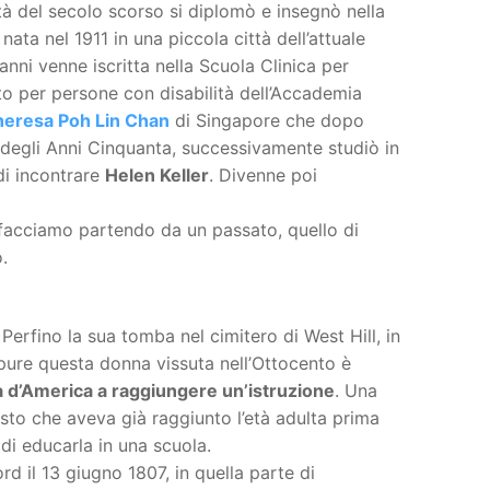
à del secolo scorso si diplomò e insegnò nella
, nata nel 1911 in una piccola città dell’attuale
 anni venne iscritta nella Scuola Clinica per
uto per persone con disabilità dell’Accademia
heresa Poh Lin Chan
di Singapore che dopo
età degli Anni Cinquanta, successivamente studiò in
di incontrare
Helen Keller
. Divenne poi
 facciamo partendo da un passato, quello di
.
Perfino la sua tomba nel cimitero di West Hill, in
ure questa donna vissuta nell’Ottocento è
 d’America a raggiungere un’istruzione
. Una
sto che aveva già raggiunto l’età adulta prima
 di educarla in una scuola.
rd il 13 giugno 1807, in quella parte di