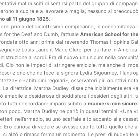
entativi mal riusciti di sentirsi parte del gruppo di compag
arono a cucire e a lavorare a maglia, nessuno si preoccupò 
ino all’11 giugno 1825
.
orni prima del diciottesimo compleanno, in concomitanza con
m for the Deaf and Dumb, l’attuale
American School for th
 fondata otto anni prima dal reverendo Thomas Hopkins Gal
nsegnante Louis Laurent Marie Clerc, per portare in America i
n’istruzione ai sordi. Era di nuovo un unicum nella comunità
di. Ciò non le impedì di stringere amicizie, ma anche di mostr
descrizione che ne fece la signora Lydia Sigourney, filantrop
tezza» e «abitudini regolari», osservatori più obiettivi nota
. La direttrice, Martha Dudley, disse che inizialmente era 
ò amabile e desiderosa di soddisfare i desideri degli altri, t
nto tutti concordano: imparò subito a
muoversi con sicure
non poco. Martha Dudley ne parlò in questi termini: «Una volta 
etterli nell’armadio, su uno scaffale alto accanto alla cassetta
. Ero curiosa di vedere se avesse capito tutto quello che
, si alzò e rimase ferma un momento. Le presi di nuovo le man