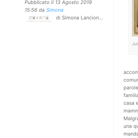
Pubblicato il
13 Agosto 2019
15:56
da
Simona
di Simona Lancioni,
responsabile del
centro Informare un’h di Peccioli
(Pisa) Dopo la traduzione in
Jul
lingua italiana, e la versione facile
da leggere, arriva ora la versione
in comunicazione aumentativa
alternativa (CAA) del “Secondo
accomp
Manifesto sui diritti delle Donne e
comuni
delle Ragazze con Disabilità
parole
nell’Unione Europea”. La
famili
rivendicazione ed il godimento
casa e
dei diritti passa anche attraverso
mamma
l’accessibilità dell’informazione.
Malgra
L’approccio assistenziale guarda
una q
alle persone con disabilità come
manda