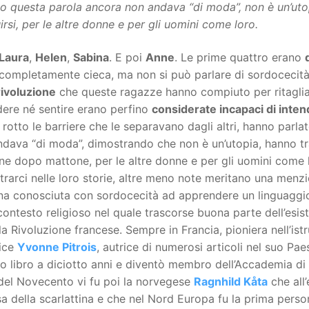
o questa parola ancora non andava “di moda”, non è un’uto
irsi, per le altre donne e per gli uomini come loro.
Laura
,
Helen
,
Sabina
. E poi
Anne
. Le prime quattro erano
completamente cieca, ma non si può parlare di sordocecità 
rivoluzione
che queste ragazze hanno compiuto per ritaglia
dere né sentire erano perfino
considerate incapaci di inten
rotto le barriere che le separavano dagli altri, hanno parl
dava “di moda”, dimostrando che non è un’utopia, hanno tra
e dopo mattone, per le altre donne e per gli uomini come 
trarci nelle loro storie, altre meno note meritano una men
na conosciuta con sordocecità ad apprendere un linguaggio
contesto religioso nel quale trascorse buona parte dell’esis
a Rivoluzione francese. Sempre in Francia, pioniera nell’istru
rice
Yvonne Pitrois
, autrice di numerosi articoli nel suo Paes
mo libro a diciotto anni e diventò membro dell’Accademia di 
del Novecento vi fu poi la norvegese
Ragnhild Kåta
che all’
a della scarlattina e che nel Nord Europa fu la prima pers