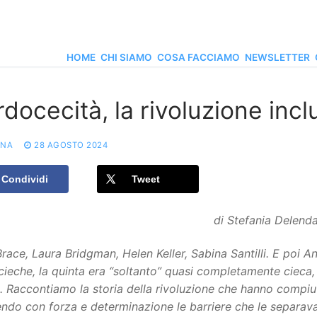
HOME
CHI SIAMO
COSA FACCIAMO
NEWSLETTER
docecità, la rivoluzione inc
ONA
28 AGOSTO 2024
Condividi
Tweet
di Stefania Delenda
Brace, Laura Bridgman, Helen Keller, Sabina Santilli. E poi 
ieche, la quinta era “soltanto” quasi completamente cieca,
a. Raccontiamo la storia della rivoluzione che hanno compiu
do con forza e determinazione le barriere che le separavano