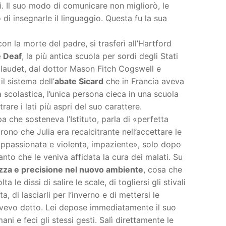
ni. Il suo modo di comunicare non migliorò, le
di insegnarle il linguaggio. Questa fu la sua
 la morte del padre, si trasferì all’Hartford
e Deaf
, la più antica scuola per sordi degli Stati
laudet, dal dottor Mason Fitch Cogswell e
l sistema dell’
abate Sicard
che in Francia aveva
 scolastica, l’unica persona cieca in una scuola
are i lati più aspri del suo carattere.
a che sosteneva l’Istituto, parla di «perfetta
rono che Julia era recalcitrante nell’accettare le
«appassionata e violenta, impaziente», solo dopo
anto che le veniva affidata la cura dei malati. Su
zza e precisione nel nuovo ambiente
, cosa che
le dissi di salire le scale, di togliersi gli stivali
, di lasciarli per l’inverno e di mettersi le
 avevo detto. Lei depose immediatamente il suo
i e feci gli stessi gesti. Salì direttamente le