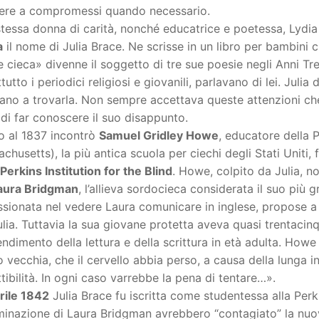
ere a compromessi quando necessario.
stessa donna di carità, nonché educatrice e poetessa, Lydi
a
il nome di Julia Brace. Ne scrisse in un libro per bambini
 cieca» divenne il soggetto di tre sue poesie negli Anni Tr
tutto i periodici religiosi e giovanili, parlavano di lei. Julia
no a trovarla. Non sempre accettava queste attenzioni che
di far conoscere il suo disappunto.
o al 1837 incontrò
Samuel Gridley Howe
, educatore della 
chusetts), la più antica scuola per ciechi degli Stati Uniti
Perkins Institution for the Blind
. Howe, colpito da Julia, no
aura Bridgman
, l’allieva sordocieca considerata il suo più
ssionata nel vedere Laura comunicare in inglese, propose 
lia. Tuttavia la sua giovane protetta aveva quasi trentacinq
endimento della lettura e della scrittura in età adulta. How
 vecchia, che il cervello abbia perso, a causa della lunga inat
tibilità. In ogni caso varrebbe la pena di tentare…».
rile 1842
Julia Brace fu iscritta come studentessa alla Perki
inazione di Laura Bridgman avrebbero “contagiato” la nuova a