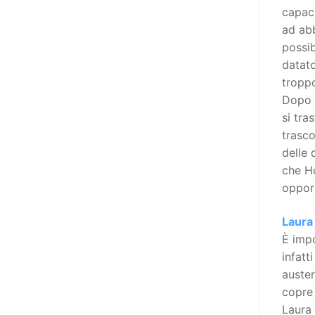
niente di originale, a dire il vero,
capaci
giacché il Secondo Manifesto è
ad abb
stato sviluppato nel solco della
possib
Convenzione ONU sui diritti delle
datat
persone con disabilità (del 2006,
troppo
ratificata dall’Italia con la Legge
Dopo 
18/2009), e questa conteneva già
si tra
al suo interno specifiche
trasco
indicazioni in tema di libertà di
delle 
espressione e opinione e accesso
che Ho
all’informazione (articoli 2, 9, 21
oppor
e 24). In particolare, l’articolo 21
Laura
della stessa, esordisce così: «Gli
È imp
Stati Parti adottano tutte le
infatt
misure adeguate a garantire che
auster
le persone con disabilità possano
copre 
esercitare il diritto alla libertà di
Laura 
espressione e di opinione, ivi