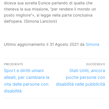
diceva sua sorella Eunice parlando di quella che
riteneva la sua missione, “per rendere il mondo un
posto migliore”», si legge nella parte conclusiva
dell’opera. (Simona Lancioni)
Ultimo aggiornamento il 31 Agosto 2021 da
Simona
Navigazione
PRECEDENTE
SUCCESSIVO
articoli
Articolo
Articolo
Sport e diritti umani
Stati Uniti, ancora
precedente:
successivo:
alleati, per cambiare la
poche persone con
vita delle persone con
disabilità nelle pubblicità
disabilità