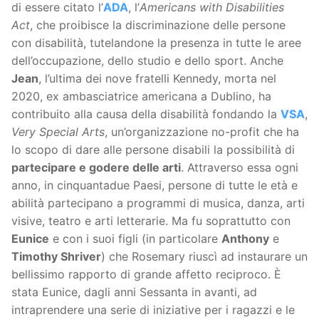
di essere citato l’
ADA
, l’
Americans with Disabilities
Act
, che proibisce la discriminazione delle persone
con disabilità, tutelandone la presenza in tutte le aree
dell’occupazione, dello studio e dello sport. Anche
Jean
, l’ultima dei nove fratelli Kennedy, morta nel
2020, ex ambasciatrice americana a Dublino, ha
contribuito alla causa della disabilità fondando la
VSA
,
Very Special Arts
, un’organizzazione no-profit che ha
lo scopo di dare alle persone disabili la possibilità di
partecipare e godere delle arti
. Attraverso essa ogni
anno, in cinquantadue Paesi, persone di tutte le età e
abilità partecipano a programmi di musica, danza, arti
visive, teatro e arti letterarie. Ma fu soprattutto con
Eunice
e con i suoi figli (in particolare
Anthony
e
Timothy Shriver
) che Rosemary riuscì ad instaurare un
bellissimo rapporto di grande affetto reciproco. È
stata Eunice, dagli anni Sessanta in avanti, ad
intraprendere una serie di iniziative per i ragazzi e le