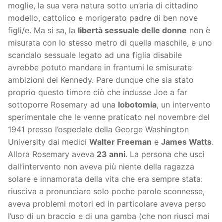
moglie, la sua vera natura sotto un’aria di cittadino
modello, cattolico e morigerato padre di ben nove
figli/e. Ma si sa, la
libertà sessuale delle donne
non è
misurata con lo stesso metro di quella maschile, e uno
scandalo sessuale legato ad una figlia disabile
avrebbe potuto mandare in frantumi le smisurate
ambizioni dei Kennedy. Pare dunque che sia stato
proprio questo timore ciò che indusse Joe a far
sottoporre Rosemary ad una
lobotomia
, un intervento
sperimentale che le venne praticato nel novembre del
1941 presso l’ospedale della George Washington
University dai medici
Walter Freeman
e
James Watts
.
Allora Rosemary aveva
23 anni
. La persona che uscì
dall’intervento non aveva più niente della ragazza
solare e innamorata della vita che era sempre stata:
riusciva a pronunciare solo poche parole sconnesse,
aveva problemi motori ed in particolare aveva perso
l’uso di un braccio e di una gamba (che non riuscì mai