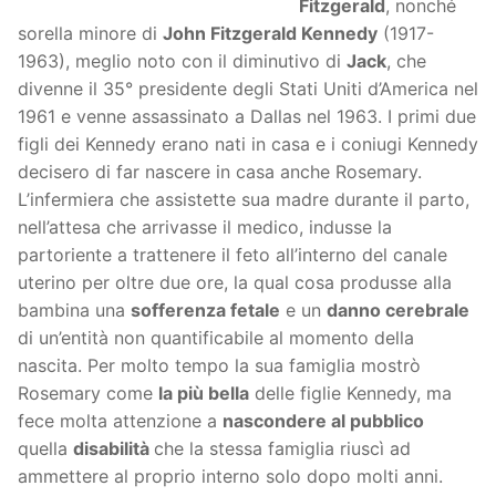
Fitzgerald
, nonché
sorella minore di
John Fitzgerald Kennedy
(1917-
1963), meglio noto con il diminutivo di
Jack
, che
divenne il 35° presidente degli Stati Uniti d’America nel
1961 e venne assassinato a Dallas nel 1963. I primi due
figli dei Kennedy erano nati in casa e i coniugi Kennedy
decisero di far nascere in casa anche Rosemary.
L’infermiera che assistette sua madre durante il parto,
nell’attesa che arrivasse il medico, indusse la
partoriente a trattenere il feto all’interno del canale
uterino per oltre due ore, la qual cosa produsse alla
bambina una
sofferenza fetale
e un
danno cerebrale
di un’entità non quantificabile al momento della
nascita. Per molto tempo la sua famiglia mostrò
Rosemary come
la più bella
delle figlie Kennedy, ma
fece molta attenzione a
nascondere al pubblico
quella
disabilità
che la stessa famiglia riuscì ad
ammettere al proprio interno solo dopo molti anni.