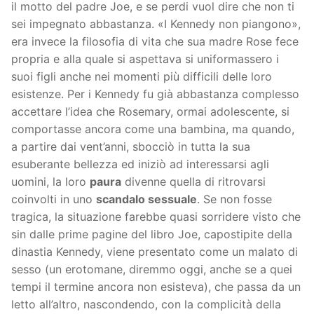
il motto del padre Joe, e se perdi vuol dire che non ti
sei impegnato abbastanza. «I Kennedy non piangono»,
era invece la filosofia di vita che sua madre Rose fece
propria e alla quale si aspettava si uniformassero i
suoi figli anche nei momenti più difficili delle loro
esistenze. Per i Kennedy fu già abbastanza complesso
accettare l’idea che Rosemary, ormai adolescente, si
comportasse ancora come una bambina, ma quando,
a partire dai vent’anni, sbocciò in tutta la sua
esuberante bellezza ed iniziò ad interessarsi agli
uomini, la loro
paura
divenne quella di ritrovarsi
coinvolti in uno
scandalo sessuale
. Se non fosse
tragica, la situazione farebbe quasi sorridere visto che
sin dalle prime pagine del libro Joe, capostipite della
dinastia Kennedy, viene presentato come un malato di
sesso (un erotomane, diremmo oggi, anche se a quei
tempi il termine ancora non esisteva), che passa da un
letto all’altro, nascondendo, con la complicità della