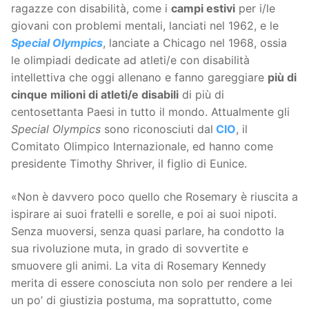
ragazze con disabilità, come i
campi estivi
per i/le
giovani con problemi mentali, lanciati nel 1962, e le
Special Olympics
, lanciate a Chicago nel 1968, ossia
le olimpiadi dedicate ad atleti/e con disabilità
intellettiva che oggi allenano e fanno gareggiare
più di
cinque milioni di atleti/e disabili
di più di
centosettanta Paesi in tutto il mondo. Attualmente gli
Special Olympics
sono riconosciuti dal
CIO
, il
Comitato Olimpico Internazionale, ed hanno come
presidente Timothy Shriver, il figlio di Eunice.
«Non è davvero poco quello che Rosemary è riuscita a
ispirare ai suoi fratelli e sorelle, e poi ai suoi nipoti.
Senza muoversi, senza quasi parlare, ha condotto la
sua rivoluzione muta, in grado di sovvertite e
smuovere gli animi. La vita di Rosemary Kennedy
merita di essere conosciuta non solo per rendere a lei
un po’ di giustizia postuma, ma soprattutto, come