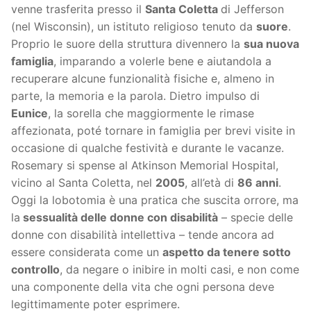
venne trasferita presso il
Santa Coletta
di Jefferson
(nel Wisconsin), un istituto religioso tenuto da
suore
.
Proprio le suore della struttura divennero la
sua nuova
famiglia
, imparando a volerle bene e aiutandola a
recuperare alcune funzionalità fisiche e, almeno in
parte, la memoria e la parola. Dietro impulso di
Eunice
, la sorella che maggiormente le rimase
affezionata, poté tornare in famiglia per brevi visite in
occasione di qualche festività e durante le vacanze.
Rosemary si spense al Atkinson Memorial Hospital,
vicino al Santa Coletta, nel
2005
, all’età di
86 anni
.
Oggi la lobotomia è una pratica che suscita orrore, ma
la
sessualità delle donne con disabilità
– specie delle
donne con disabilità intellettiva – tende ancora ad
essere considerata come un
aspetto da tenere sotto
controllo
, da negare o inibire in molti casi, e non come
una componente della vita che ogni persona deve
legittimamente poter esprimere.