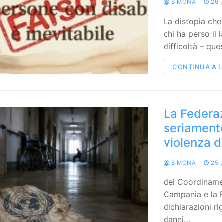
SIMONA
26 
La distopia che
chi ha perso il 
difficoltà – que
CONTINUA A 
La Federa
seriamente
violenza d
SIMONA
25 
del Coordiname
Campania e la 
dichiarazioni ri
danni…