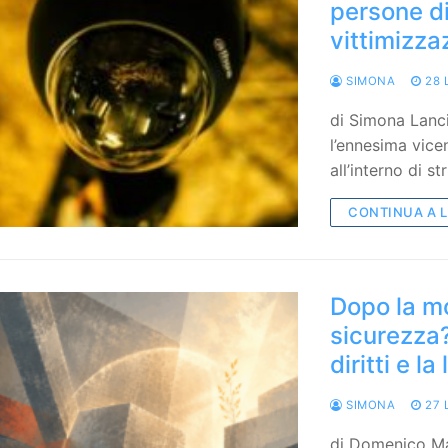
persone di
vittimizza
SIMONA
28 
di Simona Lanc
l’ennesima vice
all’interno di s
CONTINUA A 
Dopo la mo
sicurezza?
diritti e l
SIMONA
27 
di Domenico Ma