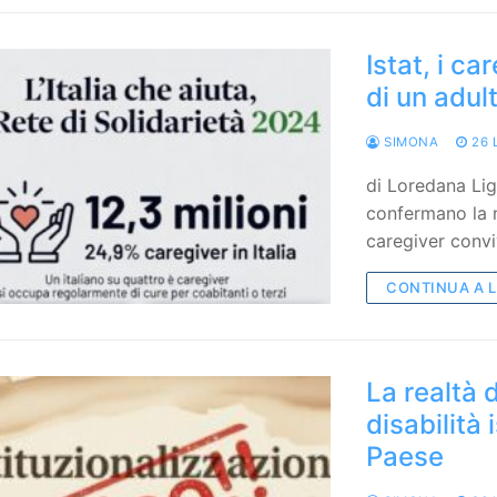
Istat, i ca
di un adul
SIMONA
26 
di Loredana Liga
confermano la n
caregiver conv
CONTINUA A 
La realtà 
disabilità 
Paese