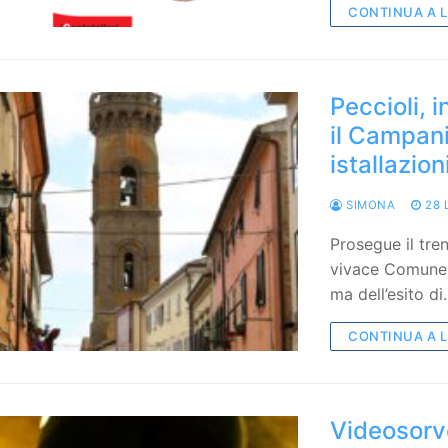
CONTINUA A 
Peccioli, 
il Campani
istallazion
SIMONA
28 
Prosegue il tre
vivace Comune in
ma dell’esito d
CONTINUA A 
Videosorve