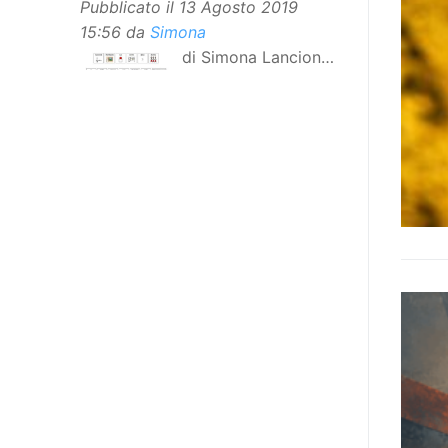
Pubblicato il
13 Agosto 2019
15:56
da
Simona
di Simona Lancioni,
responsabile del
centro Informare un’h di Peccioli
(Pisa) Dopo la traduzione in
lingua italiana, e la versione facile
da leggere, arriva ora la versione
in comunicazione aumentativa
alternativa (CAA) del “Secondo
Manifesto sui diritti delle Donne e
delle Ragazze con Disabilità
nell’Unione Europea”. La
rivendicazione ed il godimento
dei diritti passa anche attraverso
l’accessibilità dell’informazione.
L’approccio assistenziale guarda
alle persone con disabilità come