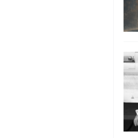
destinatarie di interventi. Una
visione più moderna le guarda
come soggetti che devono
essere messi in condizione di
autodeterminarsi. Non è,
ovviamente, solo una questione
di parole, ma di fornire strumenti
che mettano la persona con
disabilità in condizione di
compiere liberamente tutte le
scelte che riguardano la sua vita.
È un progetto ambizioso, a volte
anche faticoso, ma è l’unica via
per la libertà. Tra i tanti strumenti
che possiamo utilizzare per
realizzare questo progetto,
l’accesso all’informazione ha
un’importanza strategica. Posto