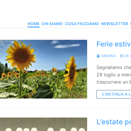
HOME
CHI SIAMO
COSA FACCIAMO
NEWSLETTER
Ferie esti
SIMONA
28 
Segnaliamo che 
29 luglio a mer
trascorrere un
CONTINUA A 
L’estate p