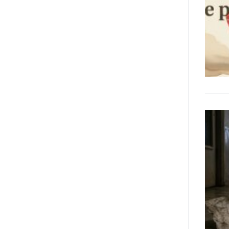
adottato nel 2011 dall’Assemblea
Generale del Forum Europeo sulla
Disabilità – EDF) «I documenti
relativi alle donne ed alle ragazze
con disabilità ed ai loro diritti
devono essere comprensibili e
disponibili nelle lingue locali, nella
lingua dei segni, in Braille, in
formati di comunicazione
aumentativa e alternativa, e in
tutti gli altri modi, mezzi e
formati di comunicazione
accessibili, compresi quelli
elettronici»: lo stabilisce (al
punto 3.13.) proprio il Secondo
Manifesto. A parte la
declinazione al femminile, sulla
quale torneremo più avanti,