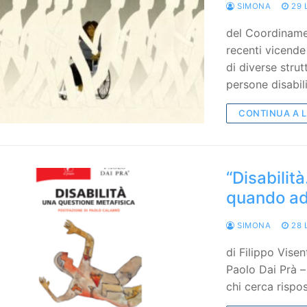
SIMONA
29 
del Coordiname
recenti vicende 
di diverse strut
persone disabil
CONTINUA A 
“Disabilit
quando ad 
SIMONA
28 
di Filippo Visen
Paolo Dai Prà – 
chi cerca risp