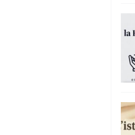
poi che tutta l’informazione
dovrebbe essere accessibile, ma
che non è possibile tradurre tutto
simultaneamente, sarebbe
importante iniziare col rendere
accessibili almeno i documenti
che parlano i diritti. Proprio a
partire da queste considerazioni,
dopo aver prodotto la traduzione
in lingua italiana, e la versione
facile da leggere (qui
la presentazione), abbiamo
deciso di realizzare la versione in
comunicazione aumentativa
alternativa (CAA) del “Secondo
Manifesto sui diritti delle Donne e
delle Ragazze con Disabilità
nell’Unione Europea” (quello