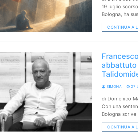
19 luglio scorso
Bologna, ha sus
CONTINUA A 
Francesco
abbattuto 
Talidomid
SIMONA
27 
di Domenico Ma
Con una sentenz
Bologna scrive 
CONTINUA A 