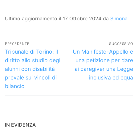
Ultimo aggiornamento il 17 Ottobre 2024 da
Simona
Navigazione
PRECEDENTE
SUCCESSIVO
articoli
Articolo
Articolo
Tribunale di Torino: il
Un Manifesto-Appello e
precedente:
successivo:
diritto allo studio degli
una petizione per dare
alunni con disabilità
ai caregiver una Legge
prevale sui vincoli di
inclusiva ed equa
bilancio
IN EVIDENZA