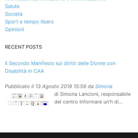
Salute
Società
Sport e tempo libero
Opinioni
RECENT POSTS
Il Secondo Manifesto sui diritti delle Donne con
Disabilità in CAA
Pubblicato il
13 Agosto 2019 15:56
da
Simona
di Simona Lancioni, responsabile
del centro Informare un’h di
Peccioli (Pisa) Dopo la
traduzione in lingua italiana, e la versione facile da
leggere, arriva ora la versione in comunicazione
aumentativa alternativa (CAA) del “Secondo Manifesto