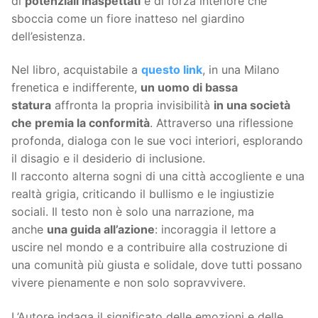
di
potenziali inaspettati
e di forza interiore che
sboccia come un fiore inatteso nel giardino
dell’esistenza.
Nel libro, acquistabile a
questo link
, in una Milano
frenetica e indifferente,
un uomo di bassa
statura
affronta la propria invisibilità
in una società
che premia la conformità
. Attraverso una riflessione
profonda, dialoga con le sue voci interiori, esplorando
il disagio e il desiderio di inclusione.
Il racconto alterna sogni di una città accogliente e una
realtà grigia, criticando il bullismo e le ingiustizie
sociali. Il testo non è solo una narrazione, ma
anche
una guida all’azione
: incoraggia il lettore a
uscire nel mondo e a contribuire alla costruzione di
una comunità più giusta e solidale, dove tutti possano
vivere pienamente e non solo sopravvivere.
L’Autore indaga il significato delle emozioni e delle