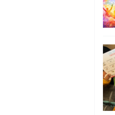
realizzare questo progetto,
l’accesso all’informazione ha
un’importanza strategica. Posto
poi che tutta l’informazione
dovrebbe essere accessibile, ma
che non è possibile tradurre tutto
simultaneamente, sarebbe
importante iniziare col rendere
accessibili almeno i documenti
che parlano i diritti. Proprio a
partire da queste considerazioni,
dopo aver prodotto la traduzione
in lingua italiana, e la versione
facile da leggere (qui
la presentazione), abbiamo
deciso di realizzare la versione in
comunicazione aumentativa
alternativa (CAA) del “Secondo