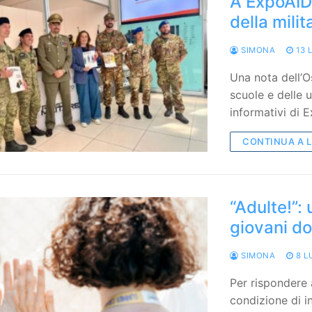
A ExpoAID
della milit
SIMONA
13 
Una nota dell’O
scuole e delle 
informativi di 
CONTINUA A 
“Adulte!”:
giovani do
SIMONA
8 L
Per rispondere
condizione di in