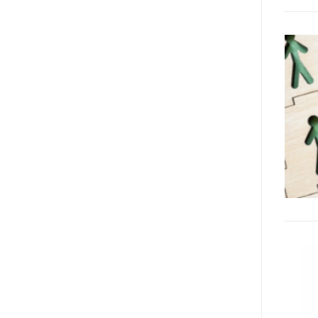
Manifesto sui diritti delle Donne e
delle Ragazze con Disabilità
nell’Unione Europea” (quello
adottato nel 2011 dall’Assemblea
Generale del Forum Europeo sulla
Disabilità – EDF) «I documenti
relativi alle donne ed alle ragazze
con disabilità ed ai loro diritti
devono essere comprensibili e
disponibili nelle lingue locali, nella
lingua dei segni, in Braille, in
formati di comunicazione
aumentativa e alternativa, e in
tutti gli altri modi, mezzi e
formati di comunicazione
accessibili, compresi quelli
elettronici»: lo stabilisce (al
punto 3.13.) proprio il Secondo