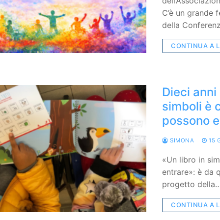
dell’Associazio
C’è un grande f
della Conferenz
CONTINUA A 
Dieci anni d
simboli è 
possono e
SIMONA
15 
«Un libro in si
entrare»: è da q
progetto della
CONTINUA A 