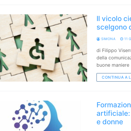
Il vicolo c
scelgono q
SIMONA
11 
di Filippo Visen
della comunicaz
buone maniere 
CONTINUA A 
Formazione
artificial
e donne