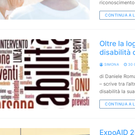
riconoscimento
CONTINUA A 
Oltre la l
disabilità
SIMONA
30 
di Daniele Roma
– scrive tra l’a
disabilità la s
CONTINUA A 
ExpoAID 20