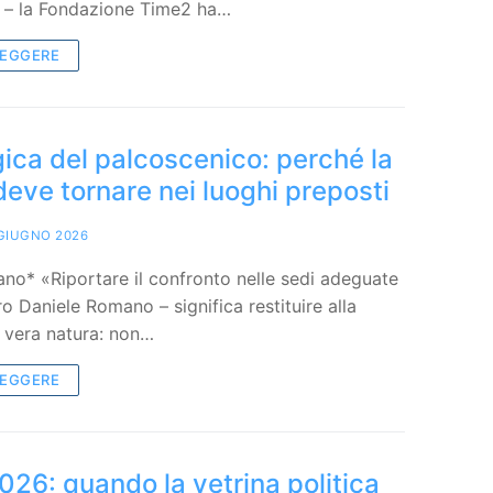
 – la Fondazione Time2 ha…
LEGGERE
ogica del palcoscenico: perché la
 deve tornare nei luoghi preposti
GIUGNO 2026
no* «Riportare il confronto nelle sedi adeguate
ltro Daniele Romano – significa restituire alla
ua vera natura: non…
LEGGERE
26: quando la vetrina politica