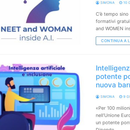
SIMONA
10 
C’è tempo sino 
formativi gratui
and WOMEN insi
CONTINUA A 
Intelligenz
potente po
nuova bar
SIMONA
9 G
«Per 100 milion
nell’Unione Euro
un potente pont
Dipende…