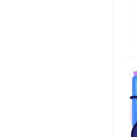
Manifesto. A parte la
declinazione al femminile, sulla
quale torneremo più avanti,
niente di originale, a dire il vero,
giacché il Secondo Manifesto è
stato sviluppato nel solco della
Convenzione ONU sui diritti delle
persone con disabilità (del 2006,
ratificata dall’Italia con la Legge
18/2009), e questa conteneva già
al suo interno specifiche
indicazioni in tema di libertà di
espressione e opinione e accesso
all’informazione (articoli 2, 9, 21
e 24). In particolare, l’articolo 21
della stessa, esordisce così: «Gli
Stati Parti adottano tutte le
misure adeguate a garantire che