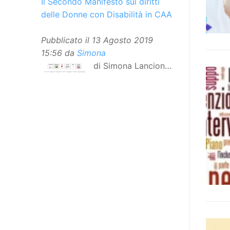
Il Secondo Manifesto sui diritti
delle Donne con Disabilità in CAA
Pubblicato il
13 Agosto 2019
15:56
da
Simona
di Simona Lancioni,
responsabile del
centro Informare un’h di Peccioli
(Pisa) Dopo la traduzione in
lingua italiana, e la versione facile
da leggere, arriva ora la versione
in comunicazione aumentativa
alternativa (CAA) del “Secondo
Manifesto sui diritti delle Donne e
delle Ragazze con Disabilità
nell’Unione Europea”. La
rivendicazione ed il godimento
dei diritti passa anche attraverso