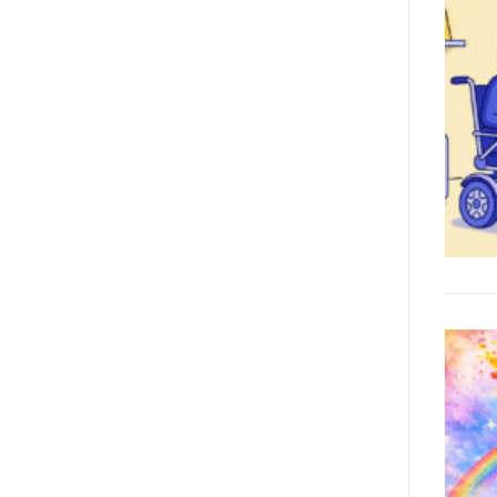
l’accessibilità dell’informazione.
L’approccio assistenziale guarda
alle persone con disabilità come
destinatarie di interventi. Una
visione più moderna le guarda
come soggetti che devono
essere messi in condizione di
autodeterminarsi. Non è,
ovviamente, solo una questione
di parole, ma di fornire strumenti
che mettano la persona con
disabilità in condizione di
compiere liberamente tutte le
scelte che riguardano la sua vita.
È un progetto ambizioso, a volte
anche faticoso, ma è l’unica via
per la libertà. Tra i tanti strumenti
che possiamo utilizzare per