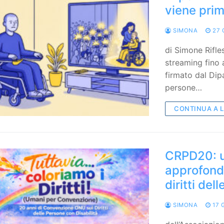
viene prim
SIMONA
27 
di Simone Rifle
streaming fino a
firmato dal Dipa
persone…
CONTINUA A 
CRPD20: u
approfond
diritti del
SIMONA
17 