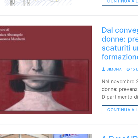
CONTINUA A 
Dal conveg
donne: pr
scaturiti 
formazion
SIMONA
15 
Nel novembre 2
donne: prevenz
Dipartimento di
CONTINUA A 