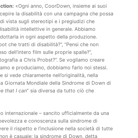
ction:
«Ogni anno, CoorDown, insieme ai suoi
percepire la disabilità con una campagna che possa
i vista sugli stereotipi e i pregiudizi che
abilità intellettive in generale. Abbiamo
dottarla in ogni aspetto della produzione.
 che tratti di disabilità?”, “Pensi che non
o dell’intero film sulle proprie spalle?”,
otografia a Chris Probst?”. Se vogliamo creare
eiamo e produciamo, dobbiamo farlo noi stessi.
si vede chiaramente nell’originalità, nella
 la Giornata Mondiale della Sindrome di Down di
 that I can
” sia diversa da tutto ciò che
 internazionale – sancito ufficialmente da una
pevolezza e conoscenza sulla sindrome di
 il rispetto e l’inclusione nella società di tutte
non è casuale: la sindrome di Down, detta