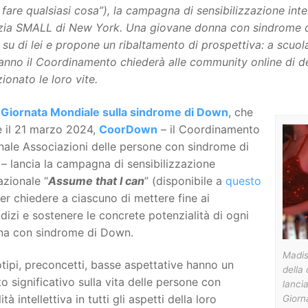
fare qualsiasi cosa”), la campagna di sensibilizzazione int
zia SMALL di New York. Una giovane donna con sindrome di 
su di lei e propone un ribaltamento di prospettiva: a scuola,
anno il Coordinamento chiederà alle community online di de
ionato le loro vite.
a
Giornata Mondiale sulla sindrome di Down
, che
e il 21 marzo 2024,
CoorDown
– il Coordinamento
nale Associazioni delle persone con sindrome di
 lancia la campagna di sensibilizzazione
azionale “
Assume that I can
” (disponibile a
questo
per chiedere a ciascuno di mettere fine ai
dizi e sostenere le concrete potenzialità di ogni
na con sindrome di Down.
Madiso
tipi, preconcetti, basse aspettative hanno un
della
o significativo sulla vita delle persone con
lanci
ità intellettiva in tutti gli aspetti della loro
Giorn