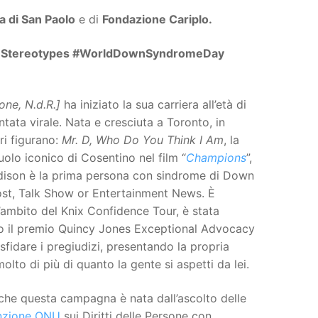
 di San Paolo
e di
Fondazione Cariplo.
Stereotypes #WorldDownSyndromeDay
one, N.d.R.]
ha iniziato la sua carriera all’età di
tata virale. Nata e cresciuta a Toronto, in
ri figurano:
Mr. D, Who Do You Think I Am
, la
olo iconico di Cosentino nel film “
Champions
”,
adison è la prima persona con sindrome di Down
st, Talk Show or Entertainment News. È
l’ambito del Knix Confidence Tour, è stata
o il premio Quincy Jones Exceptional Advocacy
idare i pregiudizi, presentando la propria
olto di più di quanto la gente si aspetti da lei.
che questa campagna è nata dall’ascolto delle
nzione ONU
sui Diritti delle Persone con