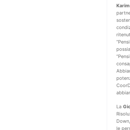
niente di originale, a dire il vero,
Karim
giacché il Secondo Manifesto è
partne
stato sviluppato nel solco della
sosten
Convenzione ONU sui diritti delle
condiz
persone con disabilità (del 2006,
ritenu
ratificata dall’Italia con la Legge
“Pensi
18/2009), e questa conteneva già
possia
al suo interno specifiche
“Pensi
indicazioni in tema di libertà di
consap
espressione e opinione e accesso
Abbiam
all’informazione (articoli 2, 9, 21
potenz
e 24). In particolare, l’articolo 21
CoorD
della stessa, esordisce così: «Gli
abbia
Stati Parti adottano tutte le
misure adeguate a garantire che
La
Gi
le persone con disabilità possano
Risol
esercitare il diritto alla libertà di
Down, 
espressione e di opinione, ivi
le pe