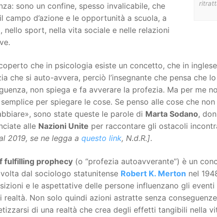
ritra
nza: sono un confine, spesso invalicabile, che
 il campo d’azione e le opportunità a scuola, a
, nello sport, nella vita sociale e nelle relazioni
ive.
operto che in psicologia esiste un concetto, che in inglese s
ia che si auto-avvera, perciò l’insegnante che pensa che l
uenza, non spiega e fa avverare la profezia. Ma per me non e
semplice per spiegare le cose. Se penso alle cose che non 
abbiare», sono state queste le parole di
Marta Sodano
, do
nciate alle
Nazioni Unite
per raccontare gli ostacoli incontr
 al 2019, se ne legga a
questo link
, N.d.R.]
.
f fulfilling prophecy
(o “profezia autoavverante”) è un conce
volta dal sociologo statunitense
Robert K. Merton
nel 1948
izioni e le aspettative delle persone influenzano gli eventi 
i realtà. Non solo quindi azioni astratte senza conseguenz
tizzarsi di una realtà che crea degli effetti tangibili nella vit