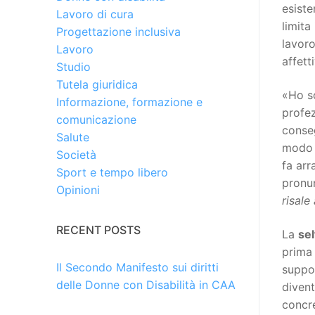
esiste
Lavoro di cura
limita
Progettazione inclusiva
lavoro
Lavoro
affett
Studio
Tutela giuridica
«Ho sc
Informazione, formazione e
profez
comunicazione
conseg
Salute
modo 
Società
fa arr
Sport e tempo libero
pronu
Opinioni
risale
RECENT POSTS
La
sel
prima 
Il Secondo Manifesto sui diritti
suppos
delle Donne con Disabilità in CAA
divent
concre