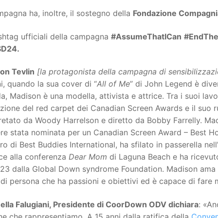
pagna ha, inoltre, il sostegno della
Fondazione Compagnia
shtag ufficiali della campagna
#AssumeThatICan
#EndThe
D24.
on Tevlin
[la protagonista della campagna di sensibilizzazi
i, quando la sua cover di “
All of Me
” di John Legend è diven
, Madison è una modella, attivista e attrice. Tra i suoi lavo
ione del red carpet dei Canadian Screen Awards e il suo ru
pretato da Woody Harrelson e diretto da Bobby Farrelly. M
ere stata nominata per un Canadian Screen Award – Best Ho
 di Best Buddies International, ha sfilato in passerella nel
ice alla conferenza
Dear Mom
di Laguna Beach e ha ricevut
023 dalla Global Down syndrome Foundation. Madison ama sf
 di persona che ha passioni e obiettivi ed è capace di fare m
ella Falugiani, Presidente di CoorDown ODV dichiara
: «An
e che rappresentiamo. A 15 anni dalla ratifica della
Conve