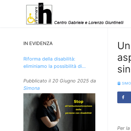
Vai
al
contenuto
Una
IN EVIDENZA
asp
Riforma della disabilità:
si
eliminiamo la possibilità di
istituzionalizzare le persone
Pubblicato il
20 Giugno 2025
da
SIM
Simona
Per l