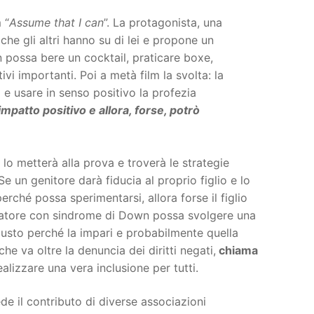
 “
Assume that I can
”. La protagonista, una
he gli altri hanno su di lei e propone un
on possa bere un cocktail, praticare boxe,
vi importanti. Poi a metà film la svolta: la
e usare in senso positivo la profezia
impatto positivo e allora, forse, potrò
lo metterà alla prova e troverà le strategie
e un genitore darà fiducia al proprio figlio e lo
rché possa sperimentarsi, allora forse il figlio
voratore con sindrome di Down possa svolgere una
iusto perché la impari e probabilmente quella
che va oltre la denuncia dei diritti negati,
chiama
lizzare una vera inclusione per tutti.
e il contributo di diverse associazioni