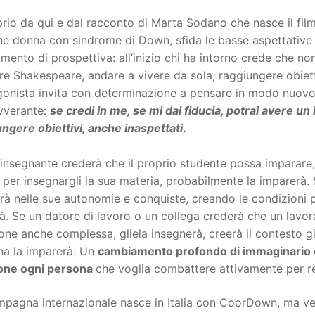
rio da qui e dal racconto di Marta Sodano che nasce il film
e donna con sindrome di Down, sfida le basse aspettative c
amento di prospettiva: all’inizio chi ha intorno crede che n
re Shakespeare, andare a vivere da sola, raggiungere obietti
onista invita con determinazione a pensare in modo nuovo 
vverante:
se credi in me, se mi dai fiducia, potrai avere un 
ngere obiettivi, anche inaspettati
.
insegnante crederà che il proprio studente possa imparare, 
 per insegnargli la sua materia, probabilmente la imparerà. S
rà nelle sue autonomie e conquiste, creando le condizioni pe
rà. Se un datore di lavoro o un collega crederà che un la
ne anche complessa, gliela insegnerà, creerà il contesto g
na la imparerà. Un
cambiamento profondo di immaginario
zione ogni persona
che voglia combattere attivamente per rea
pagna internazionale nasce in Italia con CoorDown, ma ved