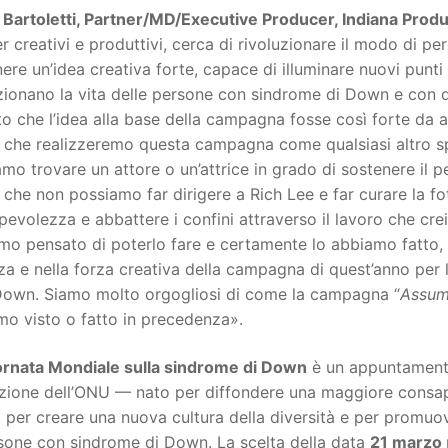
 Bartoletti, Partner/MD/Executive Producer, Indiana Produ
r creativi e produttivi, cerca di rivoluzionare il modo di 
ere un’idea creativa forte, capace di illuminare nuovi punti d
ionano la vita delle persone con sindrome di Down e con dis
to che l’idea alla base della campagna fosse così forte da a
 che realizzeremo questa campagna come qualsiasi altro spot
mo trovare un attore o un’attrice in grado di sostenere il pes
 che non possiamo far dirigere a Rich Lee e far curare la f
evolezza e abbattere i confini attraverso il lavoro che cr
o pensato di poterlo fare e certamente lo abbiamo fatto, e 
a e nella forza creativa della campagna di quest’anno per
own. Siamo molto orgogliosi di come la campagna “
Assume
mo visto o fatto in precedenza».
ornata Mondiale sulla sindrome di Down
è un appuntamento
uzione dell’ONU — nato per diffondere una maggiore consa
per creare una nuova cultura della diversità e per promuovere
rsone con sindrome di Down. La scelta della data
21 marzo