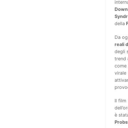
intern
destinatarie di interventi. Una
Down 
visione più moderna le guarda
Syndr
come soggetti che devono
della
F
essere messi in condizione di
autodeterminarsi. Non è,
Da og
ovviamente, solo una questione
reali 
di parole, ma di fornire strumenti
degli 
che mettano la persona con
trend
disabilità in condizione di
come i
compiere liberamente tutte le
virale
scelte che riguardano la sua vita.
attiva
È un progetto ambizioso, a volte
provoc
anche faticoso, ma è l’unica via
per la libertà. Tra i tanti strumenti
Il film 
che possiamo utilizzare per
dell’o
realizzare questo progetto,
è stat
l’accesso all’informazione ha
Probs
un’importanza strategica. Posto