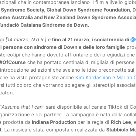
azionali che in contemporanea lanciano il film a livello glob
Syndrome Society, Global Down Syndrome Foundation, 
ome Australia and New Zealand Down Syndrome Associa
undació Catalana Síndrome de Down.
gi
[14 marzo, N.d.R.]
e
fino al 21 marzo, i social media di
@
di persone con sindrome di Down e delle loro famiglie
prov
stereotipi che hanno dovuto affrontare e dei pregiudizi che 
#OfCourse
che ha portato centinaia di migliaia di persone
ntroduzione ad azioni che svelano le idee preconcette sul 
che ha visto protagoniste anche
Kim Kardashian
e
Mariah 
rsi tutti coloro che vorranno spiegare gli stereotipi associat
atori.
“
Assume that I can
” sarà disponibile sul canale Tiktok di C
rganizzazione e dei partner. La campagna è nata dalla coll
a prodotta da
Indiana Production
per la regia di
Rich Lee
, 
t
. La musica è stata composta e realizzata da
Stabbiolo M