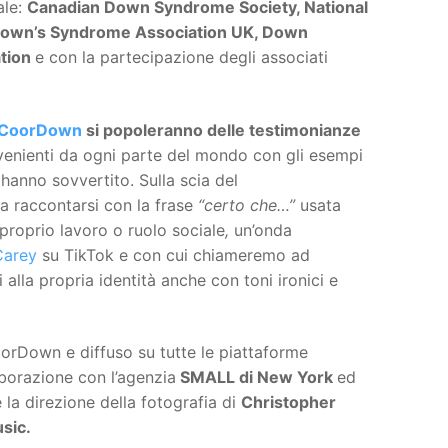
ale:
Canadian Down Syndrome Society, National
Down’s Syndrome Association UK, Down
tion
e con la partecipazione degli associati
CoorDown
si popoleranno delle testimonianze
enienti da ogni parte del mondo con gli esempi
hanno sovvertito. Sulla scia del
 a raccontarsi con la frase
“certo che…”
usata
proprio lavoro o ruolo sociale
,
un’onda
Carey
su TikTok e con cui chiameremo ad
i alla propria identità anche con toni ironici e
oorDown e diffuso su tutte le piattaforme
aborazione con l’agenzia
SMALL di New York
ed
e la direzione della fotografia di
Christopher
usic.