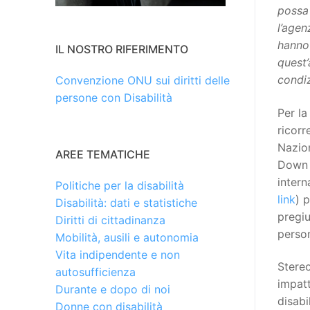
possa 
l’agen
hanno 
IL NOSTRO RIFERIMENTO
quest’
condiz
Convenzione ONU sui diritti delle
persone con Disabilità
Per l
ricorr
Nazio
AREE TEMATICHE
Down –
intern
Politiche per la disabilità
link
) 
Disabilità: dati e statistiche
pregiu
Diritti di cittadinanza
perso
Mobilità, ausili e autonomia
Vita indipendente e non
Stereo
autosufficienza
impatt
Durante e dopo di noi
disabil
Donne con disabilità