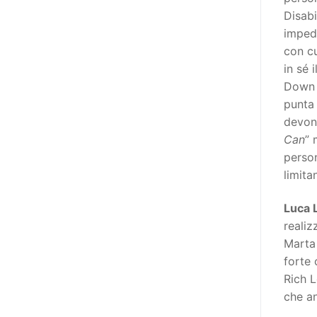
adottato nel 2011 dall’Assemblea
Disabi
Generale del Forum Europeo sulla
imped
Disabilità – EDF) «I documenti
con cu
relativi alle donne ed alle ragazze
in sé 
con disabilità ed ai loro diritti
Down c
devono essere comprensibili e
punta 
disponibili nelle lingue locali, nella
devono
lingua dei segni, in Braille, in
Can
” 
formati di comunicazione
person
aumentativa e alternativa, e in
limita
tutti gli altri modi, mezzi e
formati di comunicazione
Luca 
accessibili, compresi quelli
realiz
elettronici»: lo stabilisce (al
Marta 
punto 3.13.) proprio il Secondo
forte 
Manifesto. A parte la
Rich L
declinazione al femminile, sulla
che an
quale torneremo più avanti,