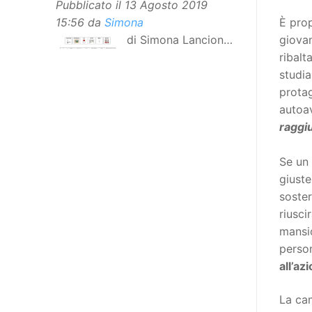
Pubblicato il
13 Agosto 2019
15:56
da
Simona
È prop
di Simona Lancioni,
giovan
responsabile del
ribalt
centro Informare un’h di Peccioli
studia
(Pisa) Dopo la traduzione in
protag
lingua italiana, e la versione facile
autoa
da leggere, arriva ora la versione
raggiu
in comunicazione aumentativa
alternativa (CAA) del “Secondo
Se un 
Manifesto sui diritti delle Donne e
giuste
delle Ragazze con Disabilità
soster
nell’Unione Europea”. La
riusci
rivendicazione ed il godimento
mansio
dei diritti passa anche attraverso
perso
l’accessibilità dell’informazione.
all’a
L’approccio assistenziale guarda
La cam
alle persone con disabilità come