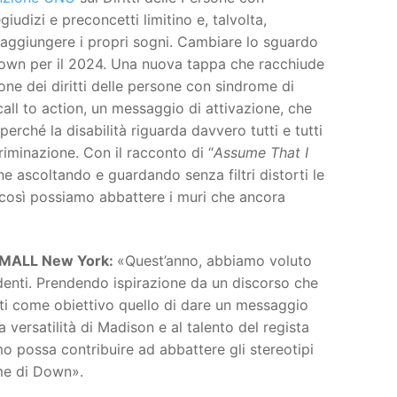
egiudizi e preconcetti limitino e, talvolta,
aggiungere i propri sogni. Cambiare lo sguardo
orDown per il 2024. Una nuova tappa che racchiude
one dei diritti delle persone con sindrome di
ll to action, un messaggio di attivazione, che
perché la disabilità riguarda davvero tutti e tutti
iminazione. Con il racconto di “
Assume That I
e ascoltando e guardando senza filtri distorti le
 così possiamo abbattere i muri che ancora
 SMALL New York:
«Quest’anno, abbiamo voluto
edenti. Prendendo ispirazione da un discorso che
sti come obiettivo quello di dare un messaggio
la versatilità di Madison e al talento del regista
o possa contribuire ad abbattere gli stereotipi
ome di Down».