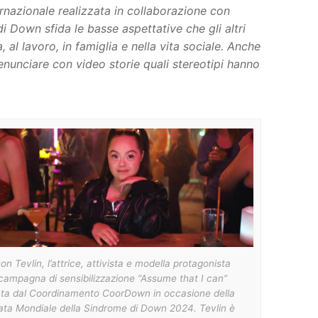
ernazionale realizzata in collaborazione con
Down sfida le basse aspettative che gli altri
 al lavoro, in famiglia e nella vita sociale. Anche
nunciare con video storie quali stereotipi hanno
n Tevlin, l’attrice, attivista e modella protagonista
 campagna di sensibilizzazione “Assume that I can”
ata dal Coordinamento CoorDown in occasione della
ata Mondiale della Sindrome di Down 2024. Tevlin è