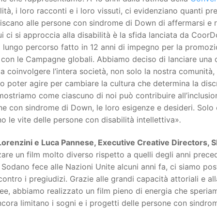
lità, i loro racconti e i loro vissuti, ci evidenziano quanti pr
iscano alle persone con sindrome di Down di affermarsi e r
i ci si approccia alla disabilità è la sfida lanciata da Co
il lungo percorso fatto in 12 anni di impegno per la promozi
on le Campagne globali. Abbiamo deciso di lanciare una ca
a coinvolgere l’intera società, non solo la nostra comunità, 
 poter agire per cambiare la cultura che determina la discr
mostriamo come ciascuno di noi può contribuire all’inclusion
e con sindrome di Down, le loro esigenze e desideri. Solo
no le vite delle persone con disabilità intellettiva»
.
Lorenzini e Luca Pannese, Executive Creative Directors,
zare un film molto diverso rispetto a quelli degli anni prec
Sodano fece alle Nazioni Unite alcuni anni fa, ci siamo po
contro i pregiudizi. Grazie alle grandi capacità attoriali e al
ee, abbiamo realizzato un film pieno di energia che speriam
cora limitano i sogni e i progetti delle persone con sindr