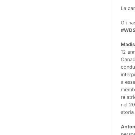
poi che tutta l’informazione
La cam
dovrebbe essere accessibile, ma
che non è possibile tradurre tutto
Gli ha
simultaneamente, sarebbe
#WDS
importante iniziare col rendere
accessibili almeno i documenti
Madis
che parlano i diritti. Proprio a
12 ann
partire da queste considerazioni,
Canada
dopo aver prodotto la traduzione
conduz
in lingua italiana, e la versione
inter
facile da leggere (qui
a ess
la presentazione), abbiamo
membro
deciso di realizzare la versione in
relatr
comunicazione aumentativa
nel 2
alternativa (CAA) del “Secondo
storia
Manifesto sui diritti delle Donne e
delle Ragazze con Disabilità
Anton
nell’Unione Europea” (quello
person