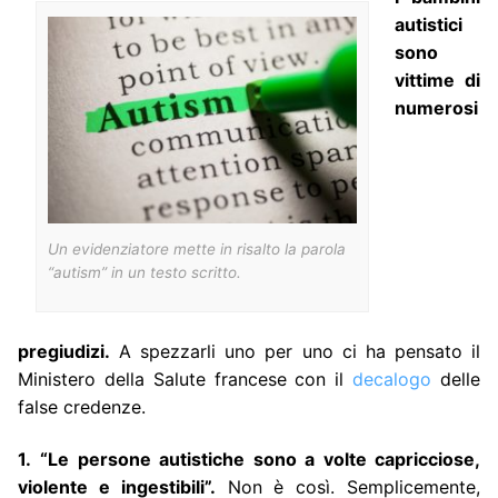
autistici
sono
vittime di
numerosi
Un evidenziatore mette in risalto la parola
“autism” in un testo scritto.
pregiudizi.
A spezzarli uno per uno ci ha pensato il
Ministero della Salute francese con il
decalogo
delle
false credenze.
1.
“Le persone autistiche sono a volte capricciose,
violente e ingestibili”.
Non è così. Semplicemente,