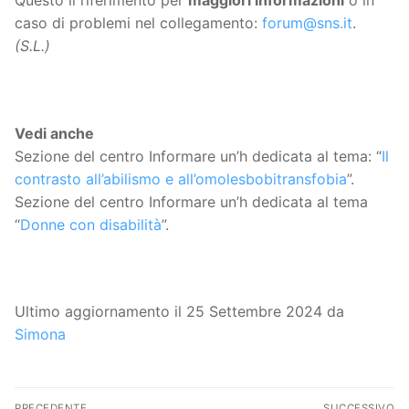
Questo il riferimento per
maggiori informazioni
o in
caso di problemi nel collegamento:
forum@sns.it
.
(S.L.)
Vedi anche
Sezione del centro Informare un’h dedicata al tema: “
Il
contrasto all’abilismo e all’omolesbobitransfobia
”.
Sezione del centro Informare un’h dedicata al tema
“
Donne con disabilità
”.
Ultimo aggiornamento il 25 Settembre 2024 da
Simona
Navigazione
PRECEDENTE
SUCCESSIVO