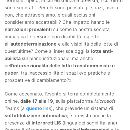
‘normale’, tipico, la cui esistenza è prevista, i cui diritti
sono scontati”. Per chi sono pensati gli spazi, fisici e
non, che attraversiamo, e quali esclusioni
consideriamo accettabili? Che impatto hanno le
narrazioni prevalenti
su come la nostra società
immagina le persone con disabilità rispetto
all’
autodeterminazione
e alla visibilità delle lotte di
quest’ultime? Come si inserisce oggi la
lotta anti-
abilista
sul piano istituzionale, ma anche
nell’
intersezionalità delle lotte transfemministe e
queer
, tra inaccessibilità di spazi e/o pratiche e
prospettive di cambiamento?»
Come accennato, l’evento si terrà completamente
online,
dalle 17 alle 19
, sulla piattaforma
Microsoft
Teams
(a
questo link
), che prevede un sistema di
sottotitolazione automatica
; è prevista anche la
presenza di
interpreti LIS
(lingua dei segni italiana).