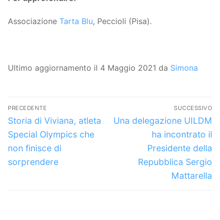
Associazione
Tarta Blu
, Peccioli (Pisa).
Ultimo aggiornamento il 4 Maggio 2021 da
Simona
Navigazione
PRECEDENTE
SUCCESSIVO
articoli
Articolo
Articolo
Storia di Viviana, atleta
Una delegazione UILDM
precedente:
successivo:
Special Olympics che
ha incontrato il
non finisce di
Presidente della
sorprendere
Repubblica Sergio
Mattarella