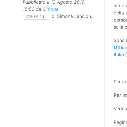
Pubblicato il
13 Agosto 2019
la rio
15:56
da
Simona
della 
di Simona Lancioni,
person
responsabile del
sulla 
centro Informare un’h di Peccioli
(Pisa) Dopo la traduzione in
Sono i
lingua italiana, e la versione facile
Offici
da leggere, arriva ora la versione
Italia
(
in comunicazione aumentativa
alternativa (CAA) del “Secondo
Manifesto sui diritti delle Donne e
delle Ragazze con Disabilità
Per ac
nell’Unione Europea”. La
rivendicazione ed il godimento
Per in
dei diritti passa anche attraverso
l’accessibilità dell’informazione.
Vedi 
L’approccio assistenziale guarda
Pagin
alle persone con disabilità come