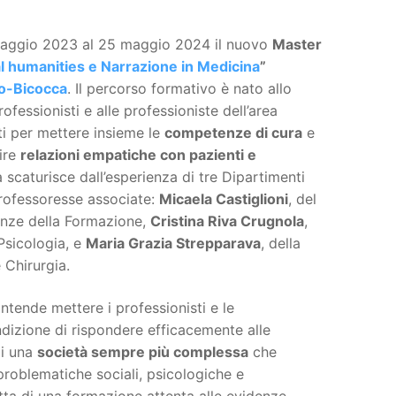
maggio 2023 al 25 maggio 2024 il nuovo
Master
l humanities e Narrazione in Medicina
”
o-Bicocca
. Il percorso formativo è nato allo
rofessionisti e alle professioniste dell’area
ti per mettere insieme le
competenze di cura
e
uire
relazioni empatiche con pazienti e
iva scaturisce dall’esperienza di tre Dipartimenti
professoresse associate:
Micaela Castiglioni
, del
enze della Formazione,
Cristina Riva Crugnola
,
Psicologia, e
Maria Grazia Strepparava
, della
 Chirurgia.
 intende mettere i professionisti e le
ndizione di rispondere efficacemente alle
i una
società sempre più complessa
che
problematiche sociali, psicologiche e
atta di una formazione attenta alle evidenze