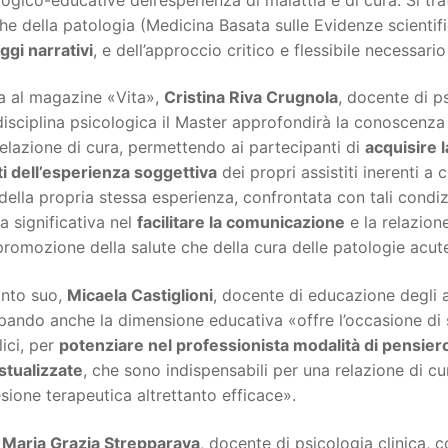
e della patologia (Medicina Basata sulle Evidenze scientif
ggi narrativi
, e dell’approccio critico e flessibile necessari
a al magazine «Vita»,
Cristina Riva Crugnola
, docente di p
disciplina psicologica il Master approfondirà la conoscenza d
relazione di cura, permettendo ai partecipanti di
acquisire l
i dell’esperienza soggettiva
dei propri assistiti inerenti a 
 della propria stessa esperienza, confrontata con tali cond
ta significativa nel
facilitare la comunicazione
e la relazion
promozione della salute che della cura delle patologie acut
anto suo,
Micaela Castiglioni
, docente di educazione degli ad
pando anche la dimensione educativa «offre l’occasione di 
ici, per
potenziare nel professionista modalità di pensier
stualizzate
, che sono indispensabili per una relazione di cur
sione terapeutica altrettanto efficace».
Maria Grazia Strepparava
, docente di psicologia clinica, 