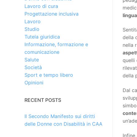
Lavoro di cura
medich
Progettazione inclusiva
lingua
Lavoro
Studio
Sentit
Tutela giuridica
della 
Informazione, formazione e
nella 
comunicazione
aspett
Salute
quelli
Società
rileva
Sport e tempo libero
della 
Opinioni
Dal c
svilup
RECENT POSTS
simbol
conte
Il Secondo Manifesto sui diritti
un’ade
delle Donne con Disabilità in CAA
Infine,