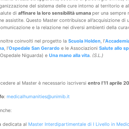
rganizzazione del sistema delle cure intorno al territorio e a
salute di
affinare la loro sensibilità umana
per una sempre m
e assistite. Questo Master contribuisce all’acquisizione di 
comunicazione e la relazione nei diversi ambienti della cura
noltre coinvolti nel progetto la
Scuola Holden
, l’
Accademia 
na
, l’
Ospedale San Gerardo
e le Associazioni
Salute allo s
Ospedale Niguarda) e
Una mano alla vita
.
(S.L.)
cedere al Master è necessario iscriversi
entro l’11 aprile 2
fo
:
medicalhumanities@unimib.it
anche:
a dedicata al
Master Interdipartimentale di I Livello in Med