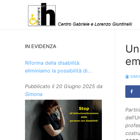
Vai
al
contenuto
Un
IN EVIDENZA
em
Riforma della disabilità:
eliminiamo la possibilità di
SIM
istituzionalizzare le persone
Pubblicato il
20 Giugno 2025
da
Simona
Partir
dell’U
profes
costr