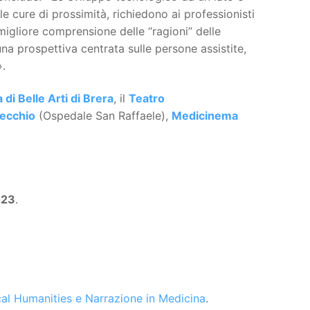
lle cure di prossimità, richiedono ai professionisti
igliore comprensione delle “ragioni” delle
una prospettiva centrata sulle persone assistite,
».
di Belle Arti di Brera
, il
Teatro
pecchio
(Ospedale San Raffaele),
Medicinema
023
.
ical Humanities e Narrazione in Medicina
.