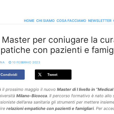
HOME
CHI SIAMO
COSA FACCIAMO
NEWSLETTER
 Master per coniugare la cura
patiche con pazienti e famigl
ONA
10 FEBBRAIO 2023
Condividi
Tweet
à il prossimo maggio il nuovo
Master di I livello in “Medic
niversità
Milano-Bicocca
. Il percorso formativo è nato allo 
sioniste dell’area sanitaria gli strumenti per mettere insiem
uire
relazioni empatiche con pazienti e famigliari
.
Per acced