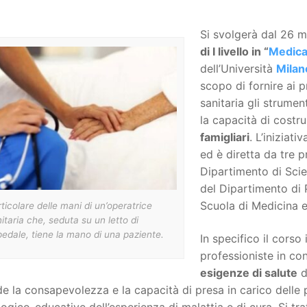
Si svolgerà dal 26 
di I livello in “
Medica
dell’Università
Milan
scopo di fornire ai p
sanitaria gli strumen
la capacità di costr
famigliari
. L’iniziat
ed è diretta da tre 
Dipartimento di Sci
del Dipartimento di 
Scuola di Medicina e
ticolare delle mani di un’operatrice
itaria che, seduta su un letto di
edale, tiene la mano di una paziente.
In specifico il corso
professioniste in co
esigenze di salute
d
de la consapevolezza e la capacità di presa in carico delle 
gico-educative dell’esperienza di malattia e di cura. Si tr