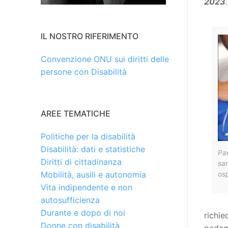
2023
.
IL NOSTRO RIFERIMENTO
Convenzione ONU sui diritti delle
persone con Disabilità
AREE TEMATICHE
Politiche per la disabilità
Disabilità: dati e statistiche
Par
Diritti di cittadinanza
san
Mobilità, ausili e autonomia
osp
Vita indipendente e non
autosufficienza
Durante e dopo di noi
richie
Donne con disabilità
pedago