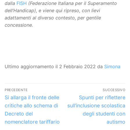
dalla
FISH
(Federazione Italiana per il Superamento
dell’Handicap), e viene qui ripreso, con lievi
adattamenti al diverso contesto, per gentile
concessione.
Ultimo aggiornamento il 2 Febbraio 2022 da
Simona
Navigazione
PRECEDENTE
SUCCESSIVO
articoli
Articolo
Articolo
Si allarga il fronte delle
Spunti per riflettere
precedente:
successivo:
critiche allo schema di
sull’inclusione scolastica
Decreto del
degli studenti con
nomenclatore tariffario
autismo