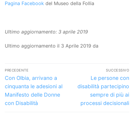
Pagina Facebook
del Museo della Follia
Ultimo aggiornamento: 3 aprile 2019
Ultimo aggiornamento il 3 Aprile 2019 da
Navigazione
PRECEDENTE
SUCCESSIVO
articoli
Articolo
Articolo
Con Olbia, arrivano a
Le persone con
precedente:
successivo:
cinquanta le adesioni al
disabilità partecipino
Manifesto delle Donne
sempre di più ai
con Disabilità
processi decisionali