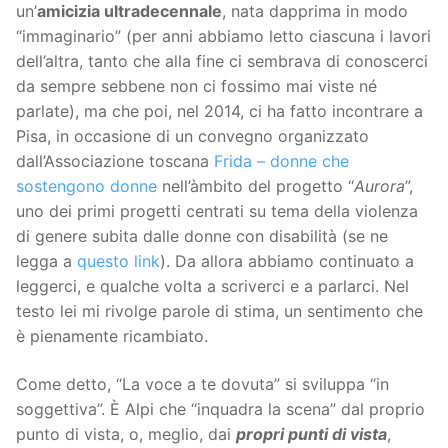
un’
amicizia ultradecennale
, nata dapprima in modo
“immaginario” (per anni abbiamo letto ciascuna i lavori
dell’altra, tanto che alla fine ci sembrava di conoscerci
da sempre sebbene non ci fossimo mai viste né
parlate), ma che poi, nel 2014, ci ha fatto incontrare a
Pisa, in occasione di un convegno organizzato
dall’Associazione toscana
Frida – donne che
sostengono donne
nell’àmbito del progetto “
Aurora
”,
uno dei primi progetti centrati su tema della violenza
di genere subita dalle donne con disabilità (se ne
legga a
questo link
). Da allora abbiamo continuato a
leggerci, e qualche volta a scriverci e a parlarci. Nel
testo lei mi rivolge parole di stima, un sentimento che
è pienamente ricambiato.
Come detto, “La voce a te dovuta” si sviluppa “in
soggettiva”. È Alpi che “inquadra la scena” dal proprio
punto di vista, o, meglio, dai
propri punti di vista
,