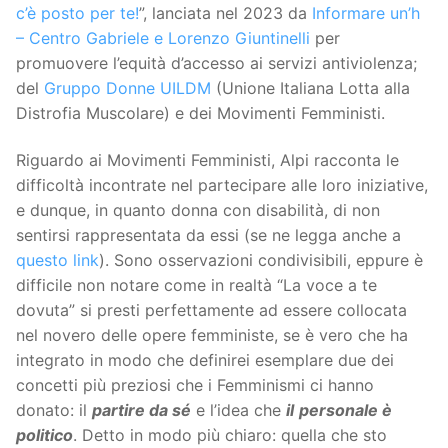
c’è posto per te!
”, lanciata nel 2023 da
Informare un’h
– Centro Gabriele e Lorenzo Giuntinelli
per
promuovere l’equità d’accesso ai servizi antiviolenza;
del
Gruppo Donne UILDM
(Unione Italiana Lotta alla
Distrofia Muscolare) e dei Movimenti Femministi.
Riguardo ai Movimenti Femministi, Alpi racconta le
difficoltà incontrate nel partecipare alle loro iniziative,
e dunque, in quanto donna con disabilità, di non
sentirsi rappresentata da essi (se ne legga anche a
questo link
). Sono osservazioni condivisibili, eppure è
difficile non notare come in realtà “La voce a te
dovuta” si presti perfettamente ad essere collocata
nel novero delle opere femministe, se è vero che ha
integrato in modo che definirei esemplare due dei
concetti più preziosi che i Femminismi ci hanno
donato: il
partire da sé
e l’idea che
il
personale è
politico
. Detto in modo più chiaro: quella che sto