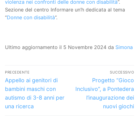
violenza nei confronti delle donne con disabilità
”.
Sezione del centro Informare un’h dedicata al tema
“
Donne con disabilità
”.
Ultimo aggiornamento il 5 Novembre 2024 da
Simona
Navigazione
PRECEDENTE
SUCCESSIVO
articoli
Articolo
Articolo
Appello ai genitori di
Progetto “Gioco
precedente:
successivo:
bambini maschi con
Inclusivo”, a Pontedera
autismo di 3-8 anni per
l’inaugurazione dei
una ricerca
nuovi giochi