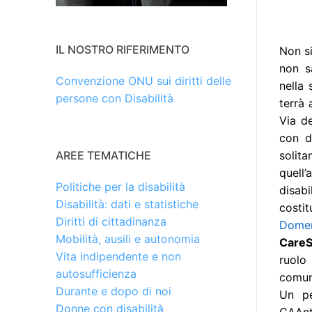
IL NOSTRO RIFERIMENTO
Non si
non s
Convenzione ONU sui diritti delle
nella 
persone con Disabilità
terrà
Via d
con di
solit
AREE TEMATICHE
quell
Politiche per la disabilità
disab
Disabilità: dati e statistiche
costit
Diritti di cittadinanza
Dome
Mobilità, ausili e autonomia
CareS
Vita indipendente e non
ruolo 
autosufficienza
comun
Durante e dopo di noi
Un pe
Donne con disabilità
CAAnta