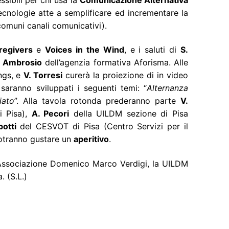
ecnologie atte a semplificare ed incrementare la
comuni canali comunicativi).
regivers
e
Voices in the Wind
, e i saluti di
S.
. Ambrosio
dell’agenzia formativa Aforisma. Alle
ings, e
V. Torresi
curerà la proiezione di in video
saranno sviluppati i seguenti temi: “
Alternanza
iato
”. Alla tavola rotonda prederanno parte
V.
i Pisa),
A. Pecori
della UILDM sezione di Pisa
otti
del CESVOT di Pisa (Centro Servizi per il
 potranno gustare un
aperitivo
.
 l’Associazione Domenico Marco Verdigi, la UILDM
. (S.L.)