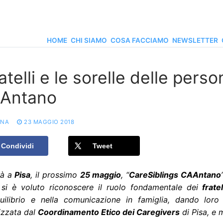
HOME
CHI SIAMO
COSA FACCIAMO
NEWSLETTER
ratelli e le sorelle delle pers
Antano
ONA
23 MAGGIO 2018
Condividi
Tweet
rà a
Pisa
, il prossimo
25 maggio
, “
CareSiblings CAAntano
 si è voluto riconoscere il ruolo fondamentale dei
frate
equilibrio e nella comunicazione in famiglia, dando loro
izzata dal
Coordinamento Etico dei Caregivers
di Pisa, e 