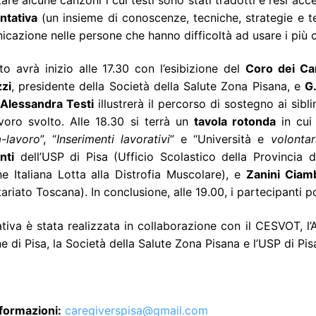
tativa
(un insieme di conoscenze, tecniche, strategie e t
cazione nelle persone che hanno difficoltà ad usare i più 
to avrà inizio alle 17.30 con l’esibizione del
Coro dei Ca
zi
, presidente della Società della Salute Zona Pisana, e
G
Alessandra Testi
illustrerà il percorso di sostegno ai sibl
avoro svolto. Alle 18.30 si terrà un
tavola rotonda
in cui 
a-lavoro
”, “
Inserimenti lavorativi
” e “Università e
volontar
nti
dell’USP di Pisa (Ufficio Scolastico della Provincia d
e Italiana Lotta alla Distrofia Muscolare), e
Zanini Ciamb
ariato Toscana). In conclusione, alle 19.00, i partecipanti
iativa è stata realizzata in collaborazione con il CESVOT,
e di Pisa, la Società della Salute Zona Pisana e l’USP di Pisa
nformazioni:
caregiverspisa@gmail.com