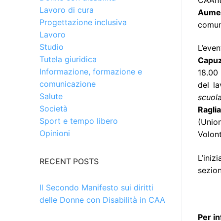
Lavoro di cura
Aumen
Progettazione inclusiva
comuni
Lavoro
Studio
L’even
Tutela giuridica
Capuz
Informazione, formazione e
18.00
comunicazione
del l
Salute
scuol
Società
Raglia
Sport e tempo libero
(Union
Opinioni
Volont
L’iniz
RECENT POSTS
sezion
Il Secondo Manifesto sui diritti
delle Donne con Disabilità in CAA
Per i