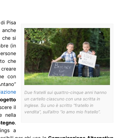
di Pisa
a anche
, che si
bre (in
persone
tto che
creare
one con
Antano”
iazione
Due fratelli sui quattro-cinque anni hanno
un cartello ciascuno con una scritta in
rogetto
inglese. Su uno è scritto “fratello in
cere il
vendita”, sull’altro “io amo mio fratello”.
e nella
stegno
.
ings a
ssibili per chi usa la
Comunicazione Alternativa