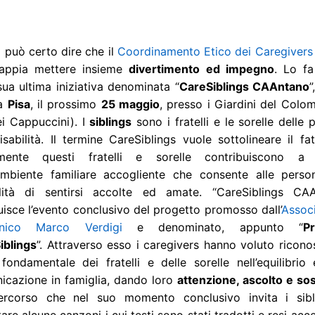
 può certo dire che il
Coordinamento Etico dei Caregivers
appia mettere insieme
divertimento ed impegno
. Lo f
sua ultima iniziativa denominata “
CareSiblings CAAntano
”
 a
Pisa
, il prossimo
25 maggio
, presso i Giardini del Colom
ei Cappuccini). I
siblings
sono i fratelli e le sorelle delle 
sabilità. Il termine CareSiblings vuole sottolineare il fa
amente questi fratelli e sorelle contribuiscono a 
’ambiente familiare accogliente che consente alle pers
ilità di sentirsi accolte ed amate. “CareSiblings CA
uisce l’evento conclusivo del progetto promosso dall’
Assoc
nico Marco Verdigi
e denominato, appunto “
P
iblings
”. Attraverso esso i caregivers hanno voluto riconos
fondamentale dei fratelli e delle sorelle nell’equilibrio 
icazione in famiglia, dando loro
attenzione, ascolto e so
rcorso che nel suo momento conclusivo invita i sibl
re alcune canzoni i cui testi sono stati tradotti e resi acce