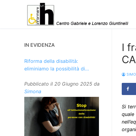
Vai
al
contenuto
I f
IN EVIDENZA
CA
Riforma della disabilità:
eliminiamo la possibilità di
SIM
istituzionalizzare le persone
Pubblicato il
20 Giugno 2025
da
Simona
Si ter
quale
nell’
organ