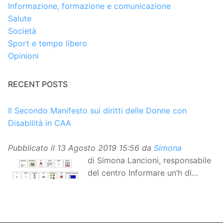
Informazione, formazione e comunicazione
Salute
Società
Sport e tempo libero
Opinioni
RECENT POSTS
Il Secondo Manifesto sui diritti delle Donne con
Disabilità in CAA
Pubblicato il
13 Agosto 2019 15:56
da
Simona
di Simona Lancioni, responsabile
del centro Informare un’h di
Peccioli (Pisa) Dopo la
traduzione in lingua italiana, e la versione facile da
leggere, arriva ora la versione in comunicazione
aumentativa alternativa (CAA) del “Secondo Manifesto