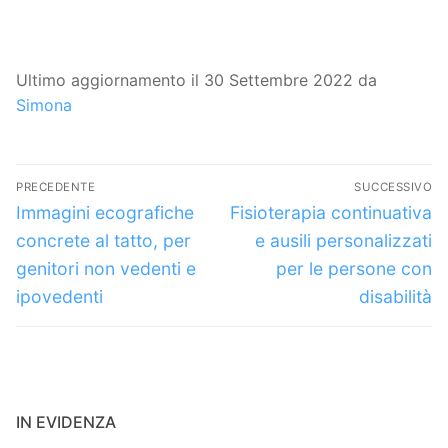
Ultimo aggiornamento il 30 Settembre 2022 da
Simona
Navigazione
PRECEDENTE
SUCCESSIVO
articoli
Articolo
Articolo
Immagini ecografiche
Fisioterapia continuativa
precedente:
successivo:
concrete al tatto, per
e ausili personalizzati
genitori non vedenti e
per le persone con
ipovedenti
disabilità
IN EVIDENZA