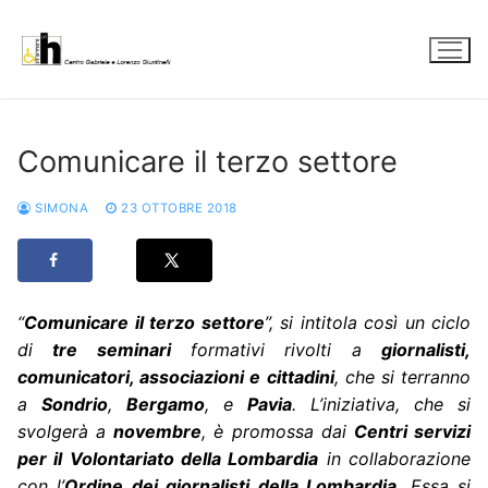
Vai
al
contenuto
Comunicare il terzo settore
SIMONA
23 OTTOBRE 2018
“
Comunicare il terzo settore
”, si intitola così un ciclo
di
tre seminari
formativi rivolti a
giornalisti,
comunicatori, associazioni e cittadini
, che si terranno
a
Sondrio
,
Bergamo
, e
Pavia
. L’iniziativa, che si
svolgerà a
novembre
, è promossa dai
Centri servizi
per il Volontariato della Lombardia
in collaborazione
con l’
Ordine dei giornalisti della Lombardia
. Essa si