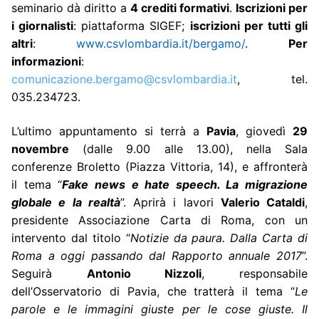
seminario
dà diritto a
4 crediti formativi
.
Iscrizioni per
i giornalisti
: piattaforma SIGEF;
iscrizioni per tutti gli
altri
:
www.csvlombardia.it/bergamo/
.
Per
informazioni
:
comunicazione.bergamo@csvlombardia.it
,
tel.
035.234723.
L’ultimo appuntamento si terrà a
Pavia
, giovedì
29
novembre
(dalle 9.00 alle 13.00), nella Sala
conferenze Broletto (Piazza Vittoria, 14), e affronterà
il tema “
Fake news e hate speech. La migrazione
globale e la realtà
”. Aprirà i lavori
Valerio Cataldi
,
presidente Associazione Carta di Roma, con un
intervento dal titolo “
Notizie da paura. Dalla Carta di
Roma a oggi passando dal Rapporto annuale 2017
”.
Seguirà
Antonio Nizzoli
, responsabile
dell’Osservatorio di Pavia, che tratterà il tema “
Le
parole e le immagini giuste per le cose giuste. Il