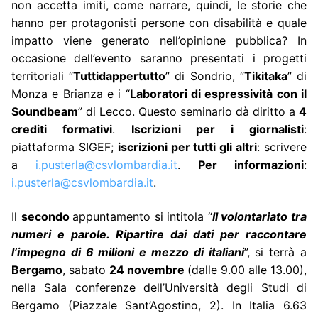
non accetta imiti, come narrare, quindi, le storie che
hanno per protagonisti persone con disabilità e quale
impatto viene generato nell’opinione pubblica? In
occasione dell’evento saranno presentati i progetti
territoriali “
Tuttidappertutto
” di Sondrio, “
Tikitaka
” di
Monza e Brianza e i “
Laboratori di espressività con il
Soundbeam
” di Lecco. Questo seminario dà diritto a
4
crediti formativi
.
Iscrizioni per i giornalisti
:
piattaforma SIGEF;
iscrizioni per tutti gli altri
: scrivere
a
i.pusterla@csvlombardia.it
.
Per informazioni
:
i.pusterla@csvlombardia.it
.
Il
secondo
appuntamento si intitola “
Il volontariato tra
numeri e parole. Ripartire dai dati per raccontare
l’impegno di 6 milioni e mezzo di italiani
”, si terrà a
Bergamo
, sabato
24 novembre
(dalle 9.00 alle 13.00),
nella Sala conferenze dell’Università degli Studi di
Bergamo (Piazzale Sant’Agostino, 2). In Italia 6.63