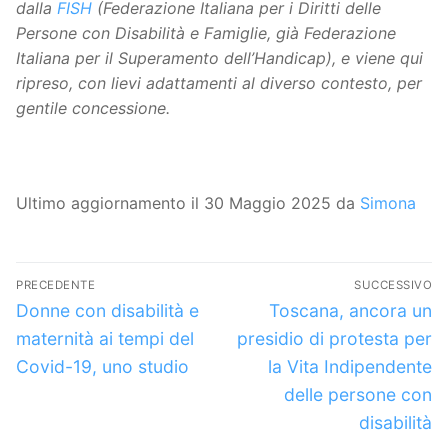
dalla
FISH
(Federazione Italiana per i Diritti delle
Persone con Disabilità e Famiglie, già Federazione
Italiana per il Superamento dell’Handicap), e viene qui
ripreso, con lievi adattamenti al diverso contesto, per
gentile concessione.
Ultimo aggiornamento il 30 Maggio 2025 da
Simona
Navigazione
PRECEDENTE
SUCCESSIVO
articoli
Articolo
Articolo
Donne con disabilità e
Toscana, ancora un
precedente:
successivo:
maternità ai tempi del
presidio di protesta per
Covid-19, uno studio
la Vita Indipendente
delle persone con
disabilità