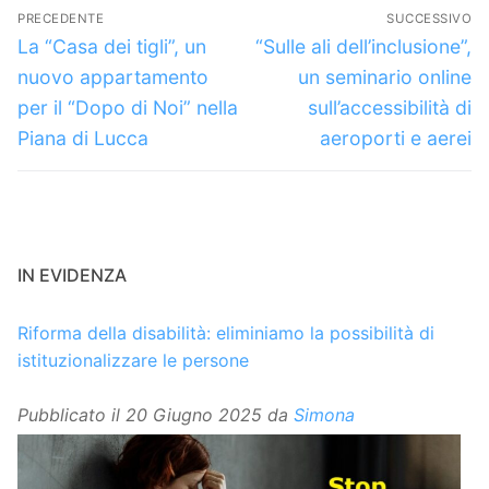
Navigazione
PRECEDENTE
SUCCESSIVO
articoli
Articolo
Articolo
La “Casa dei tigli”, un
“Sulle ali dell’inclusione”,
precedente:
successivo:
nuovo appartamento
un seminario online
per il “Dopo di Noi” nella
sull’accessibilità di
Piana di Lucca
aeroporti e aerei
IN EVIDENZA
Riforma della disabilità: eliminiamo la possibilità di
istituzionalizzare le persone
Pubblicato il
20 Giugno 2025
da
Simona