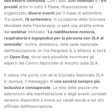
dell’essere comunità.
Con i suoi
300 volontari
e i
64
presidi
attivi in tutto il Paese, l’Associazione ha
organizzato
diversi eventi
per il mese di settembre.
Tra questi,
l’8 settembre
, in occasione della Giornata
Mondiale della Fisioterapia, ci sarà una diretta online
del
webinar
intitolato “
La riabilitazione motoria,
respiratoria e logopedica per la persona con SLA al
domicilio
”. Inoltre, domenica, nella sede nazionale
dell’Associazione (in Via Pergolesi 6, a Milano) si terrà
un
Open Day
, dove sarà possibile incontrare gli
esperti del Centro Nazionale di Ascolto sulla SLA.
Il valore che porta con sé la Giornata Nazionale SLA
è, dunque, il messaggio di
una società sempre più
inclusiva e consapevole
. La lista delle piazze che
aderiscono alla manifestazione e degli eventi correlati
saranno disponibili a breve sui canali social e sul sito
ufficiale dell’Associazione.