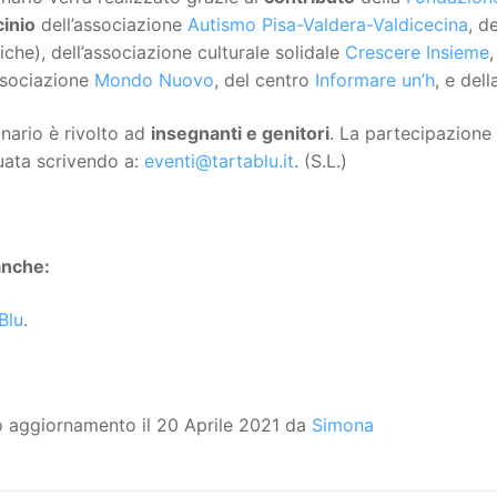
cinio
dell’associazione
Autismo Pisa-Valdera-Valdicecina
, d
iche), dell’associazione culturale solidale
Crescere Insieme
ssociazione
Mondo Nuovo
, del centro
Informare un’h
, e del
inario è rivolto ad
insegnanti e genitori
. La partecipazione 
uata scrivendo a:
eventi@tartablu.it
. (S.L.)
anche:
Blu
.
o aggiornamento il 20 Aprile 2021 da
Simona