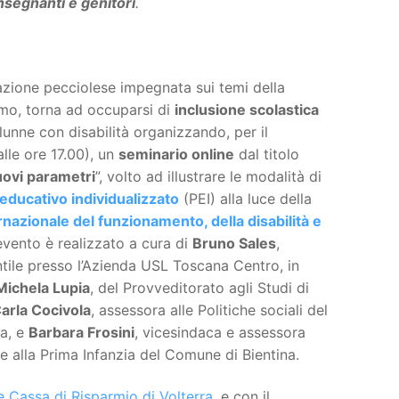
nsegnanti e genitori
.
azione pecciolese impegnata sui temi della
ismo, torna ad occuparsi di
inclusione scolastica
alunne con disabilità organizzando, per il
alle ore 17.00), un
seminario online
dal titolo
nuovi parametri
”, volto ad illustrare le modalità di
educativo individualizzato
(PEI) alla luce della
rnazionale del funzionamento, della disabilità e
evento è realizzato a cura di
Bruno Sales
,
ntile presso l’Azienda USL Toscana Centro, in
Michela Lupia
, del Provveditorato agli Studi di
arla Cocivola
, assessora alle Politiche sociali del
a, e
Barbara Frosini
, vicesindaca e assessora
i e alla Prima Infanzia del Comune di Bientina.
 Cassa di Risparmio di Volterra
, e con il