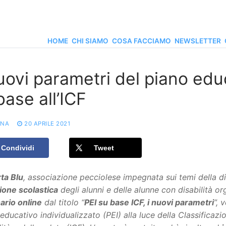
HOME
CHI SIAMO
COSA FACCIAMO
NEWSLETTER
uovi parametri del piano edu
base all’ICF
ONA
20 APRILE 2021
Condividi
Tweet
ta Blu
, associazione pecciolese impegnata sui temi della dis
ione scolastica
degli alunni e delle alunne con disabilità o
ario online
dal titolo “
PEI su base ICF, i nuovi parametri
”, 
educativo individualizzato (PEI) alla luce della Classificaz