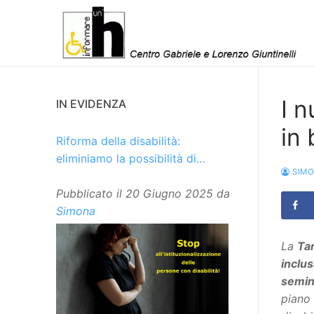
Vai
al
contenuto
I n
IN EVIDENZA
in 
Riforma della disabilità:
eliminiamo la possibilità di
SIM
istituzionalizzare le persone
Pubblicato il
20 Giugno 2025
da
Simona
La
Tar
inclus
semin
piano 