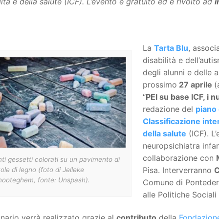
lità e della salute (ICF). L’evento è gratuito ed è rivolto ad
i
La
Tarta Blu
, associ
disabilità e dell’aut
degli alunni e delle 
prossimo
27 aprile
(
“
PEI su base ICF, i 
redazione del
piano 
Classificazione inte
della salute
(ICF). L’
neuropsichiatra infa
collaborazione con
ti gessetti colorati su un pavimento di
Pisa. Interverranno
C
ole di legno (foto di Jelleke
nooteghem, fonte: Unspash).
Comune di Ponteder
alle Politiche Social
inario verrà realizzato grazie al
contributo
della
Fondazione