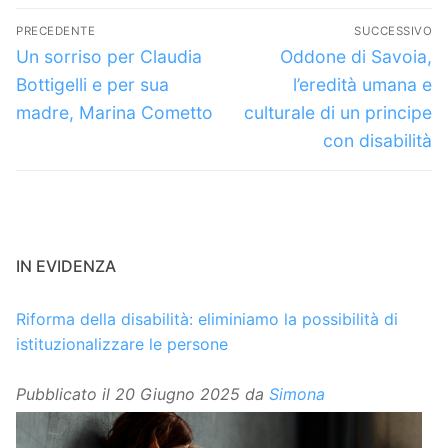
Navigazione
PRECEDENTE
SUCCESSIVO
articoli
Articolo
Articolo
Un sorriso per Claudia
Oddone di Savoia,
precedente:
successivo:
Bottigelli e per sua
l’eredità umana e
madre, Marina Cometto
culturale di un principe
con disabilità
IN EVIDENZA
Riforma della disabilità: eliminiamo la possibilità di
istituzionalizzare le persone
Pubblicato il
20 Giugno 2025
da
Simona