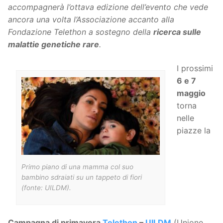
accompagnerà l’ottava edizione dell’evento che vede
ancora una volta l’Associazione accanto alla
Fondazione Telethon a sostegno della
ricerca sulle
malattie genetiche rare
.
I prossimi
6 e 7
maggio
torna
nelle
piazze la
Primo piano di una mamma col suo
bambino sdraiati su un tappeto di fiori
(fonte: UILDM).
Campagna di primavera
Telethon
–
UILDM
(Unione