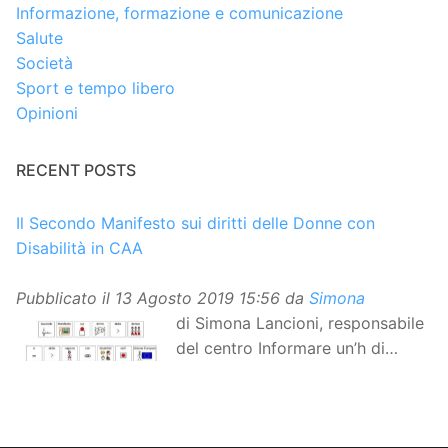
Informazione, formazione e comunicazione
Salute
Società
Sport e tempo libero
Opinioni
RECENT POSTS
Il Secondo Manifesto sui diritti delle Donne con
Disabilità in CAA
Pubblicato il
13 Agosto 2019 15:56
da
Simona
di Simona Lancioni, responsabile
del centro Informare un’h di
Peccioli (Pisa) Dopo la
traduzione in lingua italiana, e la versione facile da
leggere, arriva ora la versione in comunicazione
aumentativa alternativa (CAA) del “Secondo Manifesto