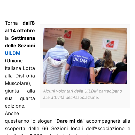
Torna
dall’8
al 14 ottobre
la
Settimana
delle Sezioni
UILDM
(Unione
Italiana Lotta
alla Distrofia
Muscolare),
giunta alla
Alcuni volontari della UILDM partecipano
alle attività dell’Associazione.
sua quarta
edizione.
Anche
quest’anno lo slogan “
Dare mi dà
” accompagnerà alla
scoperta delle 66 Sezioni locali dell’Associazione e