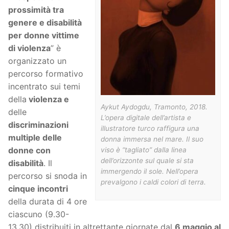
prossimità tra
genere e disabilità
per donne vittime
di violenza
” è
organizzato un
percorso formativo
incentrato sui temi
della
violenza e
Aykut Aydogdu, Tramonto, 2018.
delle
L’opera digitale dell’artista e
discriminazioni
illustratore turco raffigura una
multiple delle
donna immersa nel mare. Il suo
donne con
viso è “tagliato” dalla linea
dell’orizzonte sul quale si sta
disabilità
. Il
immergendo il sole. Nell’opera
percorso si snoda in
prevalgono i caldi colori di terra.
cinque incontri
della durata di 4 ore
ciascuno (9.30-
13.30) distribuiti in altrettante giornate dal
6 maggio al