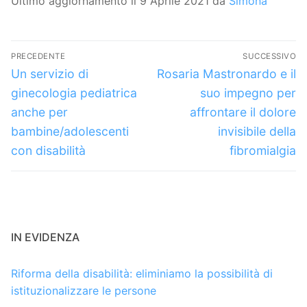
Ultimo aggiornamento il 9 Aprile 2021 da
Simona
Navigazione
PRECEDENTE
SUCCESSIVO
articoli
Articolo
Articolo
Un servizio di
Rosaria Mastronardo e il
precedente:
successivo:
ginecologia pediatrica
suo impegno per
anche per
affrontare il dolore
bambine/adolescenti
invisibile della
con disabilità
fibromialgia
IN EVIDENZA
Riforma della disabilità: eliminiamo la possibilità di
istituzionalizzare le persone