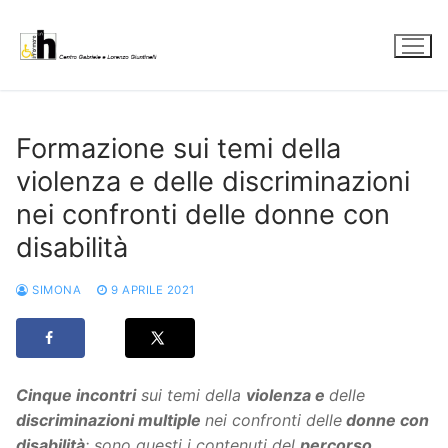
Vai
al
contenuto
Formazione sui temi della
violenza e delle discriminazioni
nei confronti delle donne con
disabilità
SIMONA
9 APRILE 2021
Cinque incontri
sui temi della
violenza e
delle
discriminazioni multiple
nei confronti delle
donne con
disabilità
: sono questi i contenuti del
percorso