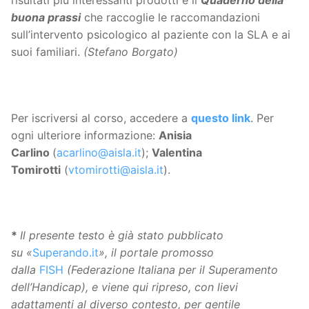
risultati più interessanti prodotti è il
Quaderno della
buona prassi
che raccoglie le raccomandazioni
sull’intervento psicologico al paziente con la SLA e ai
suoi familiari.
(Stefano Borgato)
Per iscriversi al corso, accedere a
questo link
. Per
ogni ulteriore informazione:
Anisia
Carlino
(
acarlino@aisla.it
);
Valentina
Tomirotti
(
vtomirotti@aisla.it
).
*
Il presente testo è già stato pubblicato
su «
Superando.it
», il portale promosso
dalla
FISH
(Federazione Italiana per il Superamento
dell’Handicap), e viene qui ripreso, con lievi
adattamenti al diverso contesto, per gentile