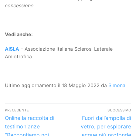
concessione.
Vedi anche:
AISLA
– Associazione Italiana Sclerosi Laterale
Amiotrofica.
Ultimo aggiornamento il 18 Maggio 2022 da
Simona
Navigazione
PRECEDENTE
SUCCESSIVO
articoli
Articolo
Articolo
Online la raccolta di
Fuori dall’ampolla di
precedente:
successivo:
testimonianze
vetro, per esplorare
“Raccontiamo noi
acque più profonde