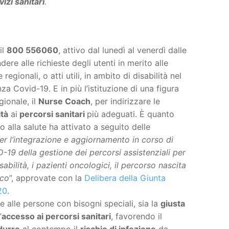
vizi sanitari
.
il
800 556060
, attivo dal lunedì al venerdì dalle
dere alle richieste degli utenti in merito alle
regionali, o atti utili, in ambito di disabilità nel
a Covid-19. E in più l’istituzione di una figura
ionale, il
Nurse Coach
, per indirizzare le
ità
ai
percorsi sanitari
più adeguati. È quanto
to alla salute ha attivato a seguito delle
 l’integrazione e aggiornamento in corso di
9 della gestione dei percorsi assistenziali per
isabilità, i pazienti oncologici, il percorso nascita
ico
”, approvate con la
Delibera della Giunta
20
.
re alle persone con bisogni speciali, sia la
giusta
’
accesso ai percorsi sanitari
, favorendo il
durre
al contempo il
rischio di infezione
da