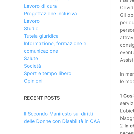
Lavoro di cura
Covid
Progettazione inclusiva
Gli op
Lavoro
period
Studio
person
Tutela giuridica
attrav
Informazione, formazione e
consig
comunicazione
eventu
Salute
Assist
Società
Sport e tempo libero
In mer
Opinioni
le mod
1
Cos’
RECENT POSTS
serviz
L’obie
Il Secondo Manifesto sui diritti
bisogn
delle Donne con Disabilità in CAA
2
In 
necess