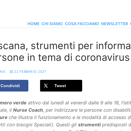
HOME
CHI SIAMO
COSA FACCIAMO
NEWSLETTER
scana, strumenti per informar
sone in tema di coronavirus 
ONA
22 FEBBRAIO 2021
Condividi
Tweet
mero verde
attivo dal lunedì al venerdì dalle 9 alle 18, l’i
ale, il
Nurse Coach
, per indirizzare le persone con disabilit
hure
che illustra il funzionamento e le modalità di accesso
d
ti con bisogni Speciali). Questi gli
strumenti
predisposti d