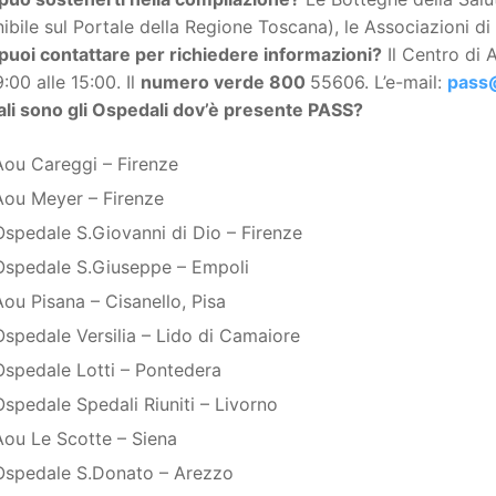
ibile sul Portale della Regione Toscana), le Associazioni di 
puoi contattare per richiedere informazioni?
Il Centro di 
9:00 alle 15:00. Il
numero verde 800
55606. L’e-mail:
pass@
li sono gli Ospedali dov’è presente PASS?
Aou Careggi – Firenze
Aou Meyer – Firenze
Ospedale S.Giovanni di Dio – Firenze
Ospedale S.Giuseppe – Empoli
Aou Pisana – Cisanello, Pisa
Ospedale Versilia – Lido di Camaiore
Ospedale Lotti – Pontedera
Ospedale Spedali Riuniti – Livorno
Aou Le Scotte – Siena
Ospedale S.Donato – Arezzo