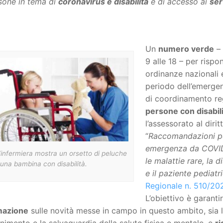
sone in tema di
coronavirus e disabilità
e di accesso ai
ser
Un
numero verde
– 
9 alle 18 – per rispon
ordinanze nazionali e 
periodo dell’emergenz
di coordinamento reg
persone con disabil
l’assessorato al dirit
“
Raccomandazioni per
emergenza da COVID-1
infermiera mostra un orsetto di peluche
le malattie rare, la d
una bambina con disabilità.
e il paziente pediatr
Regionale n. 510/20
L’obiettivo è garanti
mazione
sulle novità messe in campo in questo ambito, sia l
imento e la salvaguardia della salute fisica e mentale, e
ri