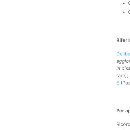
poi che tutta l’informazione
dovrebbe essere accessibile, ma
che non è possibile tradurre tutto
simultaneamente, sarebbe
importante iniziare col rendere
accessibili almeno i documenti
Rifer
che parlano i diritti. Proprio a
Delibe
partire da queste considerazioni,
aggior
dopo aver prodotto la traduzione
la dis
in lingua italiana, e la versione
rare);
facile da leggere (qui
E
(Pazi
la presentazione), abbiamo
deciso di realizzare la versione in
comunicazione aumentativa
alternativa (CAA) del “Secondo
Per a
Manifesto sui diritti delle Donne e
delle Ragazze con Disabilità
Ricor
nell’Unione Europea” (quello