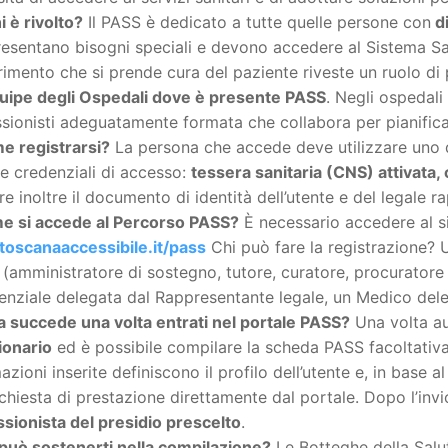
i è rivolto?
Il PASS è dedicato a tutte quelle persone con
di
esentano bisogni speciali e devono accedere al Sistema San
erimento che si prende cura del paziente riveste un ruolo di
uipe degli Ospedali dove è presente PASS
. Negli ospedal
sionisti adeguatamente formata che collabora per pianifica
e registrarsi?
La persona che accede deve utilizzare uno de
ve credenziali di accesso:
tessera sanitaria (CNS) attivata, c
e inoltre il documento di identità dell’utente e del legale r
 si accede al Percorso PASS?
È necessario accedere al sit
oscanaaccessibile.it/pass
Chi può fare la registrazione? 
 (amministratore di sostegno, tutore, curatore, procuratore
enziale delegata dal Rappresentante legale, un Medico del
 succede una volta entrati nel portale PASS?
Una volta au
ionario
ed è possibile compilare la scheda PASS facoltativa 
azioni inserite definiscono il profilo dell’utente e, in base
ichiesta di prestazione direttamente dal portale. Dopo l’invi
sionista del presidio prescelto
.
può sostenerti nella compilazione?
Le Botteghe della Salute