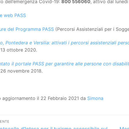
do dell’emergenza Covid-19:
800 556060
, attivo dal lunedì
le web PASS
ure del Programma PASS
(Percorsi Assistenziali per i Sogg
o, Pontedera e Versilia: attivati i percorsi assistenziali per
 13 ottobre 2020.
tato il portale PASS per garantire alle persone con disabilit
, 26 novembre 2018.
o aggiornamento il 22 Febbraio 2021 da
Simona
vigazione
DENTE
lo
Arti
otocollo d’Intesa per il turismo accessibile sul
Mes