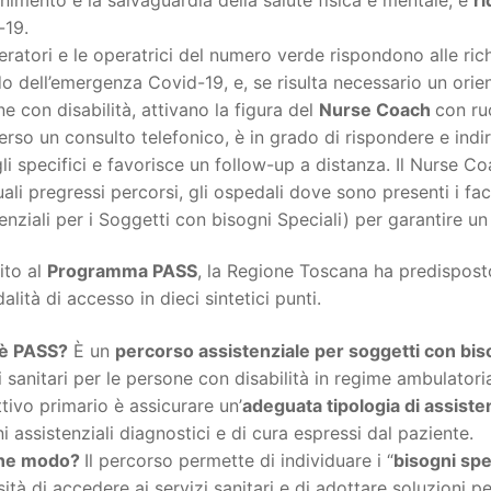
-19.
eratori e le operatrici del numero verde rispondono alle rich
o dell’emergenza Covid-19, e, se risulta necessario un orien
e con disabilità, attivano la figura del
Nurse Coach
con ru
erso un consulto telefonico, è in grado di rispondere e indir
li specifici e favorisce un follow-up a distanza. Il Nurse Co
ali pregressi percorsi, gli ospedali dove sono presenti i faci
enziali per i Soggetti con bisogni Speciali) per garantire u
ito al
Programma PASS
, la Regione Toscana ha predispos
alità di accesso in dieci sintetici punti.
è PASS?
È un
percorso assistenziale per soggetti con biso
i sanitari per le persone con disabilità in regime ambulator
ttivo primario è assicurare un’
adeguata tipologia di assiste
i assistenziali diagnostici e di cura espressi dal paziente.
che modo?
Il percorso permette di individuare i “
bisogni spe
ità di accedere ai servizi sanitari e di adottare soluzioni pe