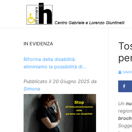
Vai
al
contenuto
To
IN EVIDENZA
per
Riforma della disabilità:
eliminiamo la possibilità di
SIM
istituzionalizzare le persone
Pubblicato il
20 Giugno 2025
da
Simona
Un
nu
region
broc
Sogget