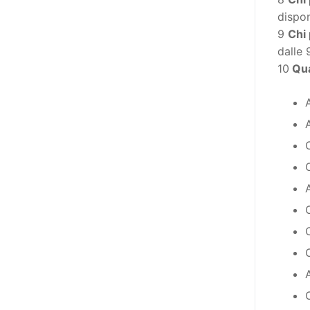
destinatarie di interventi. Una
dispon
visione più moderna le guarda
9
Chi 
come soggetti che devono
dalle 
essere messi in condizione di
10
Qua
autodeterminarsi. Non è,
ovviamente, solo una questione
di parole, ma di fornire strumenti
che mettano la persona con
disabilità in condizione di
compiere liberamente tutte le
scelte che riguardano la sua vita.
È un progetto ambizioso, a volte
anche faticoso, ma è l’unica via
per la libertà. Tra i tanti strumenti
che possiamo utilizzare per
realizzare questo progetto,
l’accesso all’informazione ha
un’importanza strategica. Posto