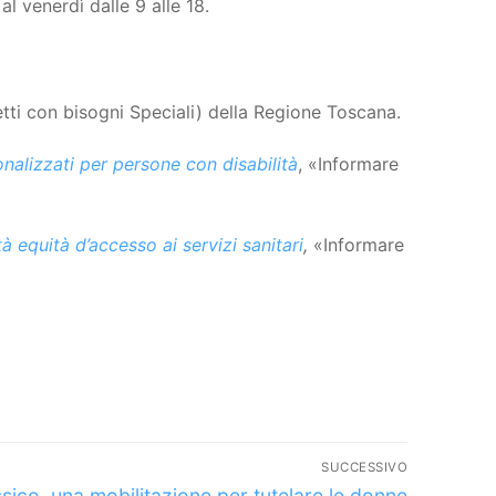
 al venerdì dalle 9 alle 18.
etti con bisogni Speciali) della Regione Toscana.
sonalizzati per persone con disabilità
, «Informare
à equità d’accesso ai servizi sanitari
,
«Informare
SUCCESSIVO
colo
sico, una mobilitazione per tutelare le donne