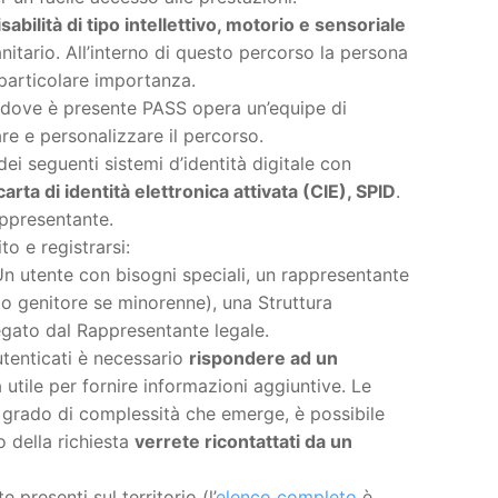
sabilità di tipo intellettivo, motorio e sensoriale
itario. All’interno di questo percorso la persona
 particolare importanza.
i dove è presente PASS opera un’equipe di
re e personalizzare il percorso.
i seguenti sistemi d’identità digitale con
arta di identità elettronica attivata (CIE), SPID
.
appresentante.
o e registrarsi:
Un utente con bisogni speciali, un rappresentante
 o genitore se minorenne), una Struttura
egato dal Rappresentante legale.
tenticati è necessario
rispondere ad un
utile per fornire informazioni aggiuntive. Le
 al grado di complessità che emerge, è possibile
o della richiesta
verrete ricontattati da un
 presenti sul territorio (l’
elenco completo
è