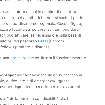
ieste di informazioni in ambito di disabilità nel
tamento nell’ambito dei percorsi sanitari per le
olo di coordinamento regionale. Questa figura,
izzare l’utente sui percorsi sanitari, può dare
ach può attivare, se necessario e sulla base di
litatori del
percorso
PASS
(Percorsi
n follow-up mirato a distanza.
to una
brochure
che ne illustra il funzionamento e
gni speciali
che favorisce un equo accesso ai
iale, di ricovero e di emergenza/urgenza.
nza
per rispondere in modo personalizzato ai
ciali
” della persona con disabilità che ha
r un facile accesso alle prestazioni.