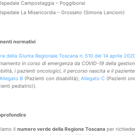
Ospedale Campostaggia – Poggibonsi
Ospedale La Misericordia – Grosseto (Simona Lancioni)
imenti normativi
ra della Giunta Regionale Toscana n. 510 del 14 aprile 202
namento in corso di emergenza da COVID-19 della gestione d
abilità, i pazienti oncologici, il percorso nascita e il pazient
Allegato B
(Pazienti con disabilità);
Allegato C
(Pazienti on
enti pediatrici).
pprofondire
diamo il
numero verde della Regione Toscana
per richieder