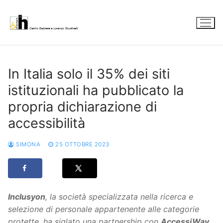
Vai
al
contenuto
In Italia solo il 35% dei siti
istituzionali ha pubblicato la
propria dichiarazione di
accessibilità
SIMONA
25 OTTOBRE 2023
Inclusyon
, la società specializzata nella ricerca e
selezione di personale appartenente alle categorie
protette, ha siglato una partnership con
AccessiWay