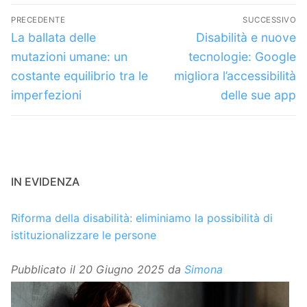
Navigazione
PRECEDENTE
SUCCESSIVO
articoli
Articolo
Articolo
La ballata delle
Disabilità e nuove
precedente:
successivo:
mutazioni umane: un
tecnologie: Google
costante equilibrio tra le
migliora l’accessibilità
imperfezioni
delle sue app
IN EVIDENZA
Riforma della disabilità: eliminiamo la possibilità di
istituzionalizzare le persone
Pubblicato il
20 Giugno 2025
da
Simona