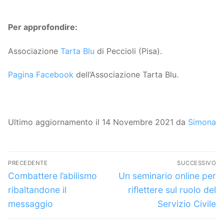
Per approfondire:
Associazione
Tarta Blu
di Peccioli (Pisa).
Pagina Facebook
dell’Associazione Tarta Blu.
Ultimo aggiornamento il 14 Novembre 2021 da
Simona
Navigazione
PRECEDENTE
SUCCESSIVO
articoli
Articolo
Articolo
Combattere l’abilismo
Un seminario online per
precedente:
successivo:
ribaltandone il
riflettere sul ruolo del
messaggio
Servizio Civile