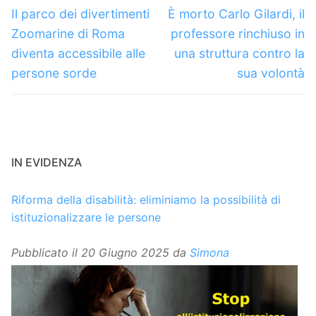
articoli
Articolo
Articolo
Il parco dei divertimenti
È morto Carlo Gilardi, il
precedente:
successivo:
Zoomarine di Roma
professore rinchiuso in
diventa accessibile alle
una struttura contro la
persone sorde
sua volontà
IN EVIDENZA
Riforma della disabilità: eliminiamo la possibilità di
istituzionalizzare le persone
Pubblicato il
20 Giugno 2025
da
Simona