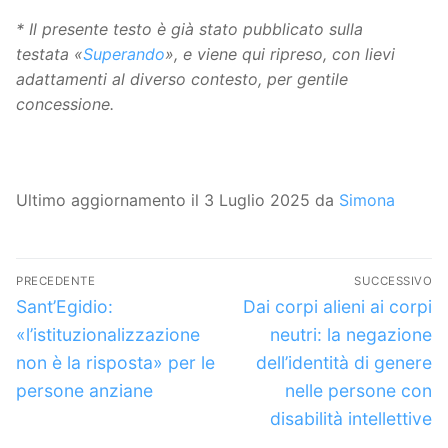
*
Il presente testo è già stato pubblicato sulla
testata «
Superando
», e viene qui ripreso, con lievi
adattamenti al diverso contesto, per gentile
concessione.
Ultimo aggiornamento il 3 Luglio 2025 da
Simona
Navigazione
PRECEDENTE
SUCCESSIVO
articoli
Articolo
Articolo
Sant’Egidio:
Dai corpi alieni ai corpi
precedente:
successivo:
«l’istituzionalizzazione
neutri: la negazione
non è la risposta» per le
dell’identità di genere
persone anziane
nelle persone con
disabilità intellettive