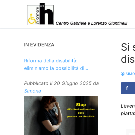
Vai
al
contenuto
Si 
IN EVIDENZA
di
Riforma della disabilità:
eliminiamo la possibilità di
SIM
istituzionalizzare le persone
Pubblicato il
20 Giugno 2025
da
Simona
L’eve
piatta