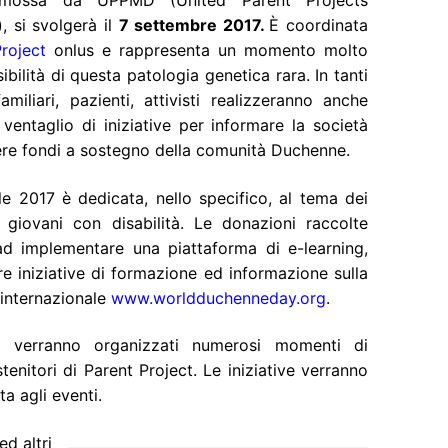
omossa da UPPMD (United Parent Projects
, si svolgerà il
7 settembre 2017.
È coordinata
roject
onlus e rappresenta un momento molto
ibilità di questa patologia genetica rara. In tanti
miliari, pazienti, attivisti realizzeranno anche
ventaglio di iniziative per informare la società
iere fondi a sostegno della comunità Duchenne.
e 2017 è dedicata, nello specifico, al tema dei
 giovani con disabilità. Le donazioni raccolte
d implementare una piattaforma di e-learning,
are iniziative di formazione ed informazione sulla
 internazionale
www.worldduchenneday.org
.
ia verranno organizzati numerosi momenti di
tenitori di Parent Project. Le iniziative verranno
ta agli eventi.
ed altri