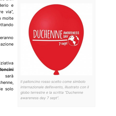
derio e
e via”,
n molte
ettando
eranno
cazione
ziativa
lloncini
/
sarà
Il palloncino rosso scelto come simbolo
chenne,
internazionale dell’evento, illustrato con il
de solo
globo terrestre e la scritta “
Duchenne
awareness day 7 sept
”.