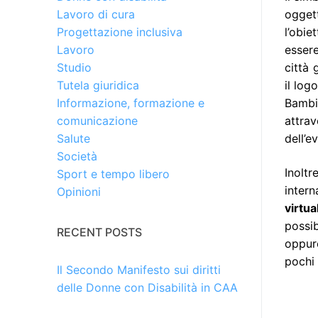
ogget
Lavoro di cura
l’obie
Progettazione inclusiva
essere
Lavoro
città 
Studio
il log
Tutela giuridica
Bambi
Informazione, formazione e
attra
comunicazione
dell’e
Salute
Società
Inolt
Sport e tempo libero
inter
Opinioni
virtual
possib
RECENT POSTS
oppur
pochi 
Il Secondo Manifesto sui diritti
delle Donne con Disabilità in CAA