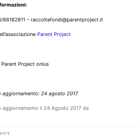
nformazioni:
06/66182811 –
raccoltafondi@parentproject.it
ell’associazione
Parent Project
 Parent Project onlus
o aggiornamento: 24 agosto 2017
o aggiornamento il 24 Agosto 2017 da
vigazione
DENTE