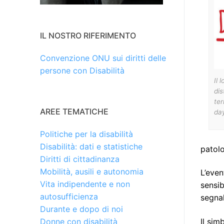
IL NOSTRO RIFERIMENTO
Convenzione ONU sui diritti delle
persone con Disabilità
Il 
dis
ter
AREE TEMATICHE
da
Politiche per la disabilità
Disabilità: dati e statistiche
patolo
Diritti di cittadinanza
Mobilità, ausili e autonomia
L’eve
Vita indipendente e non
sensib
autosufficienza
segna
Durante e dopo di noi
Il sim
Donne con disabilità