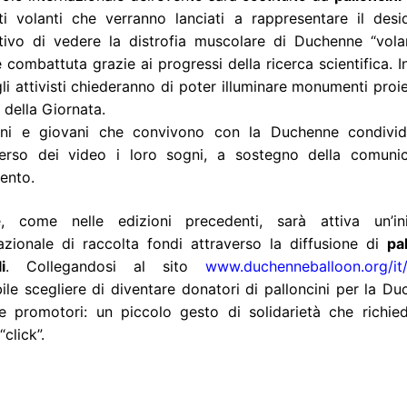
ti volanti che verranno lanciati a rappresentare il desi
ttivo di vedere la distrofia muscolare di Duchenne “volar
 combattuta grazie ai progressi della ricerca scientifica. I
gli attivisti chiederanno di poter illuminare monumenti proi
o della Giornata.
ni e giovani che convivono con la Duchenne condivid
verso dei video i loro sogni, a sostegno della comuni
vento.
re, come nelle edizioni precedenti, sarà attiva un’ini
nazionale di raccolta fondi attraverso la diffusione di
pa
i
. Collegandosi al sito
www.duchenneballoon.org/it
ile scegliere di diventare donatori di palloncini per la Du
e promotori: un piccolo gesto di solidarietà che richie
“click”.