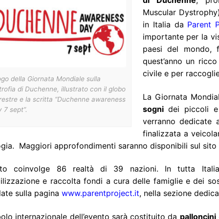
di Duchenne
, pr
Muscular Dystrophy)
in Italia da
Parent P
importante per la vis
paesi del mondo, fa
quest’anno un ricco 
civile e per raccogl
logo della Giornata Mondiale sulla
trofia di Duchenne, illustrato con il globo
La Giornata Mondial
restre e la scritta “
Duchenne awareness
sogni
dei piccoli e
y 7 sept
”.
verranno dedicate a
finalizzata a veicol
gia. Maggiori approfondimenti saranno disponibili sul sito
nto coinvolge 86 realtà di 39 nazioni. In tutta Ital
ilizzazione e raccolta fondi a cura delle famiglie e dei sos
late sulla pagina
www.parentproject.it
, nella sezione dedica
bolo internazionale dell’evento sarà costituito da
palloncini