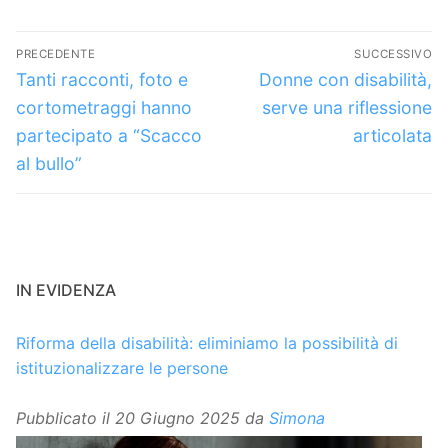
Navigazione
PRECEDENTE
SUCCESSIVO
articoli
Articolo
Articolo
Tanti racconti, foto e
Donne con disabilità,
precedente:
successivo:
cortometraggi hanno
serve una riflessione
partecipato a “Scacco
articolata
al bullo”
IN EVIDENZA
Riforma della disabilità: eliminiamo la possibilità di
istituzionalizzare le persone
Pubblicato il
20 Giugno 2025
da
Simona