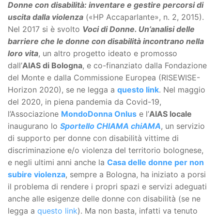
Donne con disabilità: inventare e gestire percorsi di
uscita dalla violenza
(«HP Accaparlante», n. 2, 2015).
Nel 2017 si è svolto
Voci di Donne. Un’analisi delle
barriere che le donne con disabilità incontrano nella
loro vita
, un altro progetto ideato e promosso
dall’
AIAS di Bologna
, e co-finanziato dalla Fondazione
del Monte e dalla Commissione Europea (RISEWISE-
Horizon 2020), se ne legga a
questo link
. Nel maggio
del 2020, in piena pandemia da Covid-19,
l’Associazione
MondoDonna Onlus
e l’
AIAS locale
inaugurano
lo
Sportello CHIAMA chiAMA
, un servizio
di supporto per donne con disabilità vittime di
discriminazione e/o violenza del territorio bolognese,
e negli ultimi anni anche la
Casa delle donne per non
subire violenza
, sempre a Bologna, ha iniziato a porsi
il problema di rendere i propri spazi e servizi adeguati
anche alle esigenze delle donne con disabilità (se ne
legga a
questo link
). Ma non basta, infatti va tenuto