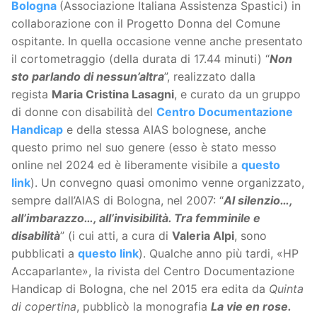
Bologna
(Associazione Italiana Assistenza Spastici) in
collaborazione con il Progetto Donna del Comune
ospitante. In quella occasione venne anche presentato
il cortometraggio (della durata di 17.44 minuti) “
Non
sto parlando di nessun’altra
”, realizzato dalla
regista
Maria Cristina Lasagni
, e curato da un gruppo
di donne con disabilità del
Centro Documentazione
Handicap
e della stessa AIAS bolognese, anche
questo primo nel suo genere (esso è stato messo
online nel 2024 ed è liberamente visibile a
questo
link
). Un convegno quasi omonimo venne organizzato,
sempre dall’AIAS di Bologna, nel 2007: “
Al silenzio…,
all’imbarazzo…, all’invisibilità. Tra femminile e
disabilità
” (i cui atti, a cura di
Valeria Alpi
, sono
pubblicati a
questo link
). Qualche anno più tardi, «HP
Accaparlante», la rivista del Centro Documentazione
Handicap di Bologna, che nel 2015 era edita da
Quinta
di copertina
, pubblicò la monografia
La vie en rose.