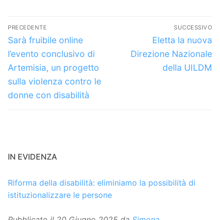
Navigazione
PRECEDENTE
SUCCESSIVO
articoli
Articolo
Articolo
Sarà fruibile online
Eletta la nuova
precedente:
successivo:
l’evento conclusivo di
Direzione Nazionale
Artemisia, un progetto
della UILDM
sulla violenza contro le
donne con disabilità
IN EVIDENZA
Riforma della disabilità: eliminiamo la possibilità di
istituzionalizzare le persone
Pubblicato il
20 Giugno 2025
da
Simona