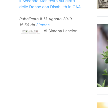
Il Secondo Manifesto sui diritti
delle Donne con Disabilità in CAA
Pubblicato il
13 Agosto 2019
15:56
da
Simona
di Simona Lancioni,
responsabile del
centro Informare un’h di Peccioli
(Pisa) Dopo la traduzione in
lingua italiana, e la versione facile
da leggere, arriva ora la versione
in comunicazione aumentativa
alternativa (CAA) del “Secondo
Manifesto sui diritti delle Donne e
delle Ragazze con Disabilità
nell’Unione Europea”. La
rivendicazione ed il godimento
dei diritti passa anche attraverso