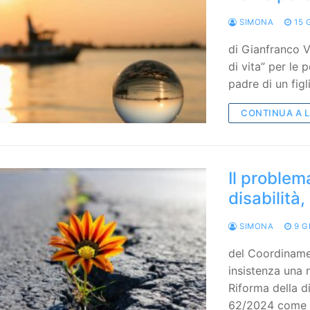
SIMONA
15 
di Gianfranco V
di vita” per le 
padre di un figl
CONTINUA A 
Il problem
disabilità
SIMONA
9 G
del Coordinam
insistenza una 
Riforma della d
62/2024 come