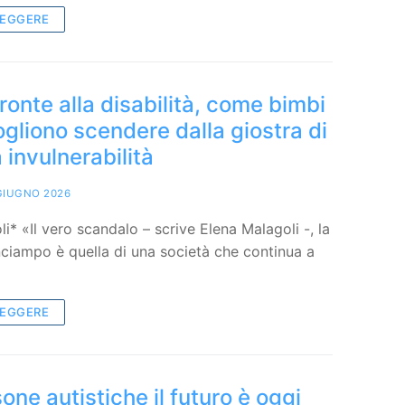
LEGGERE
fronte alla disabilità, come bimbi
gliono scendere dalla giostra di
a invulnerabilità
GIUGNO 2026
i* «Il vero scandalo – scrive Elena Malagoli -, la
inciampo è quella di una società che continua a
LEGGERE
sone autistiche il futuro è oggi