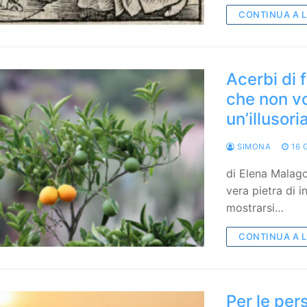
CONTINUA A 
Acerbi di 
che non vo
un’illusori
SIMONA
16 
di Elena Malagol
vera pietra di 
mostrarsi…
CONTINUA A 
Per le per