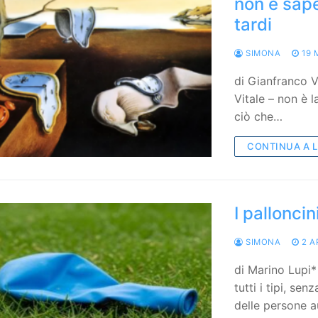
non è sape
tardi
SIMONA
19 
di Gianfranco Vi
Vitale – non è 
ciò che…
CONTINUA A 
I palloncin
SIMONA
2 A
di Marino Lupi*
tutti i tipi, se
delle persone a