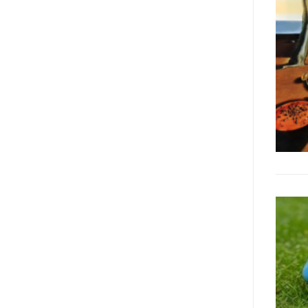
Manifesto sui diritti delle Donne e
delle Ragazze con Disabilità
nell’Unione Europea” (quello
adottato nel 2011 dall’Assemblea
Generale del Forum Europeo sulla
Disabilità – EDF) «I documenti
relativi alle donne ed alle ragazze
con disabilità ed ai loro diritti
devono essere comprensibili e
disponibili nelle lingue locali, nella
lingua dei segni, in Braille, in
formati di comunicazione
aumentativa e alternativa, e in
tutti gli altri modi, mezzi e
formati di comunicazione
accessibili, compresi quelli
elettronici»: lo stabilisce (al
punto 3.13.) proprio il Secondo