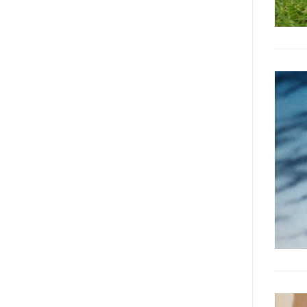
Manifesto. A parte la
declinazione al femminile, sulla
quale torneremo più avanti,
niente di originale, a dire il vero,
giacché il Secondo Manifesto è
stato sviluppato nel solco della
Convenzione ONU sui diritti delle
persone con disabilità (del 2006,
ratificata dall’Italia con la Legge
18/2009), e questa conteneva già
al suo interno specifiche
indicazioni in tema di libertà di
espressione e opinione e accesso
all’informazione (articoli 2, 9, 21
e 24). In particolare, l’articolo 21
della stessa, esordisce così: «Gli
Stati Parti adottano tutte le
misure adeguate a garantire che