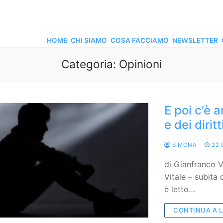
HOME
CHI SIAMO
COSA FACCIAMO
NEWSLETTER
Categoria:
Opinioni
E poi c’è 
e dei dirit
SIMONA
22 
di Gianfranco V
Vitale – subita 
è letto…
CONTINUA A 