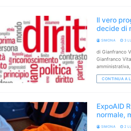
Il vero pr
decide di 
SIMONA
3 L
di Gianfranco Vi
Gianfranco Vit
amministrativa
CONTINUA A 
ExpoAID Ri
normale, m
SIMONA
2 L