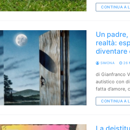
CONTINUA A 
Un padre, 
realtà: esp
diventare 
SIMONA
26 
di Gianfranco V
autistico con di
fatta d’amore,
CONTINUA A 
La deistit