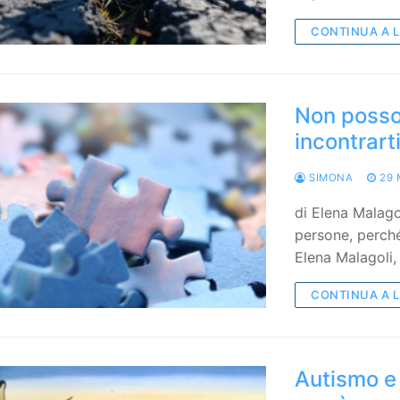
CONTINUA A 
Non posso
incontrarti
SIMONA
29 
di Elena Malago
persone, perché
Elena Malagoli
CONTINUA A 
Autismo e 