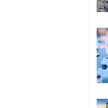
realizzare questo progetto,
l’accesso all’informazione ha
un’importanza strategica. Posto
poi che tutta l’informazione
dovrebbe essere accessibile, ma
che non è possibile tradurre tutto
simultaneamente, sarebbe
importante iniziare col rendere
accessibili almeno i documenti
che parlano i diritti. Proprio a
partire da queste considerazioni,
dopo aver prodotto la traduzione
in lingua italiana, e la versione
facile da leggere (qui
la presentazione), abbiamo
deciso di realizzare la versione in
comunicazione aumentativa
alternativa (CAA) del “Secondo