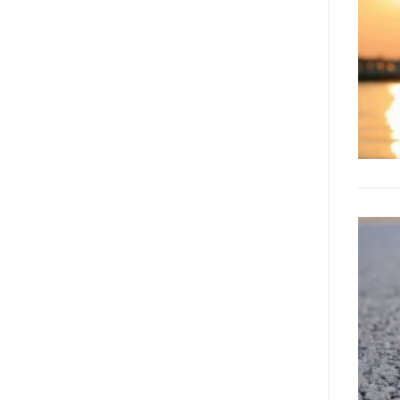
l’accessibilità dell’informazione.
L’approccio assistenziale guarda
alle persone con disabilità come
destinatarie di interventi. Una
visione più moderna le guarda
come soggetti che devono
essere messi in condizione di
autodeterminarsi. Non è,
ovviamente, solo una questione
di parole, ma di fornire strumenti
che mettano la persona con
disabilità in condizione di
compiere liberamente tutte le
scelte che riguardano la sua vita.
È un progetto ambizioso, a volte
anche faticoso, ma è l’unica via
per la libertà. Tra i tanti strumenti
che possiamo utilizzare per