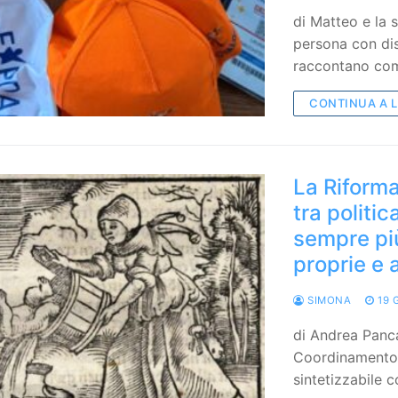
di Matteo e la
persona con dis
raccontano com
CONTINUA A 
La Riforma
tra politi
sempre più
proprie e a
SIMONA
19 
di Andrea Panca
Coordinamento 
sintetizzabile