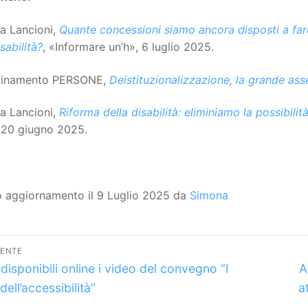
a Lancioni,
Quante concessioni siamo ancora disposti a fare
sabilità?
, «Informare un’h», 6 luglio 2025.
inamento PERSONE,
Deistituzionalizzazione, la grande ass
a Lancioni,
Riforma della disabilità: eliminiamo la possibilit
, 20 giugno 2025.
o aggiornamento il 9 Luglio 2025 da
Simona
vigazione
DENTE
lo
A
icoli
disponibili online i video del convegno “I
A
dente:
s
dell’accessibilità”
a