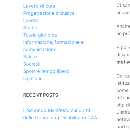
Ci son
Lavoro di cura
accade
Progettazione inclusiva
Lavoro
Anch’e
Studio
ne può
Tutela giuridica
Informazione, formazione e
E poi 
comunicazione
disabi
Salute
motiv
Società
Sport e tempo libero
Certo,
Opinioni
istitu
come m
RECENT POSTS
ottenu
vita d
Il Secondo Manifesto sui diritti
L’isti
delle Donne con Disabilità in CAA
notevo
partec