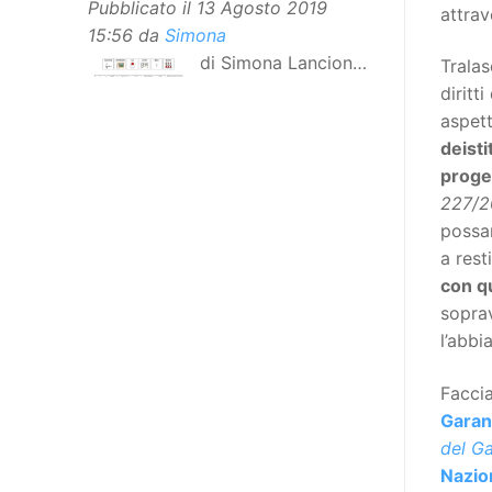
Pubblicato il
13 Agosto 2019
attrav
15:56
da
Simona
di Simona Lancioni,
Tralas
responsabile del
diritt
centro Informare un’h di Peccioli
aspett
(Pisa) Dopo la traduzione in
deisti
lingua italiana, e la versione facile
proget
da leggere, arriva ora la versione
227/20
in comunicazione aumentativa
poss
alternativa (CAA) del “Secondo
a rest
Manifesto sui diritti delle Donne e
con q
delle Ragazze con Disabilità
soprav
nell’Unione Europea”. La
l’abbi
rivendicazione ed il godimento
dei diritti passa anche attraverso
Faccia
l’accessibilità dell’informazione.
Garant
L’approccio assistenziale guarda
del Ga
alle persone con disabilità come
Nazion