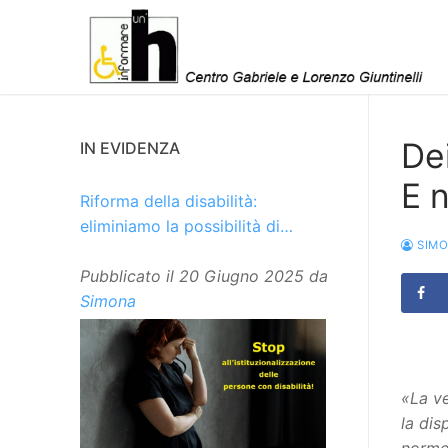
Vai
al
contenuto
Dei
IN EVIDENZA
E 
Riforma della disabilità:
eliminiamo la possibilità di
SIM
istituzionalizzare le persone
Pubblicato il
20 Giugno 2025
da
Simona
«La ve
la dis