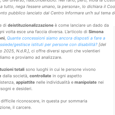
 del diverso, nascondendolo. Nel farlo, però, viola la Costitu
a tutto, nega l’essere umano, la persona», lo dichiara il 
nto pubblico lanciato dal Centro Informare un’h sul tema de
e di
deistituzionalizzazione
è come lanciare un dado da
ni volta esce una faccia diversa. L’articolo di
Simona
oni
,
Quante concessioni siamo ancora disposti a fare a
ssiede/gestisce istituti per persone con disabilità?
[del
io 2025, N.d.R.]
, ci offre diversi spunti che volentieri
liamo e proviamo ad analizzare.
ituzioni totali
sono luoghi in cui le persone vivono
e
dalla società,
controllate
in ogni aspetto
sistenza,
appiattite
nelle individualità e
manipolate
nei
isogni e desideri.
difficile riconoscere, in questa pur sommaria
zione, il carcere.