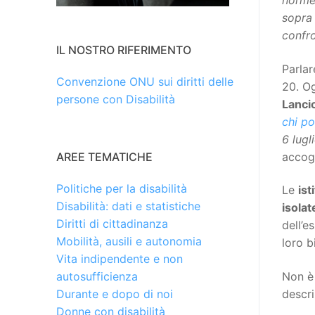
norme,
sopra 
confro
IL NOSTRO RIFERIMENTO
Parlar
Convenzione ONU sui diritti delle
20. Og
persone con Disabilità
Lanci
chi po
6 lugl
accog
AREE TEMATICHE
Politiche per la disabilità
Le
ist
Disabilità: dati e statistiche
isolat
Diritti di cittadinanza
dell’e
Mobilità, ausili e autonomia
loro b
Vita indipendente e non
Non è 
autosufficienza
descri
Durante e dopo di noi
Donne con disabilità