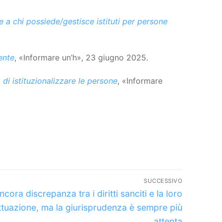
 a chi possiede/gestisce istituti per persone
ente
, «Informare un’h», 23 giugno 2025.
à di istituzionalizzare le persone
, «Informare
SUCCESSIVO
rticolo
ncora discrepanza tra i diritti sanciti e la loro
uccessivo:
ttuazione, ma la giurisprudenza è sempre più
attenta