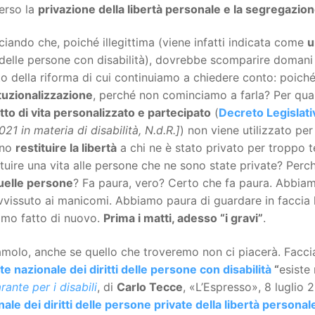
erso la
privazione della libertà personale e la segregazio
ciando che, poiché illegittima (viene infatti indicata come
u
i delle persone con disabilità), dovrebbe scomparire domani
o della riforma di cui continuiamo a chiedere conto: poich
tuzionalizzazione
, perché non cominciamo a farla? Per qu
to di vita personalizzato e partecipato
(
Decreto Legislat
21 in materia di disabilità, N.d.R.]
) non viene utilizzato pe
ano
restituire la libertà
a chi ne è stato privato per troppo
ituire una vita alle persone che ne sono state private? Per
uelle persone
? Fa paura, vero? Certo che fa paura. Abbiamo
vissuto ai manicomi. Abbiamo paura di guardare in faccia la
amo fatto di nuovo.
Prima i matti, adesso “i gravi”
.
molo, anche se quello che troveremo non ci piacerà. Facci
e nazionale dei diritti delle persone con disabilità
“
esiste
rante per i disabili
, di
Carlo Tecce
, «L’Espresso», 8 luglio
ale dei diritti delle persone private della libertà personal