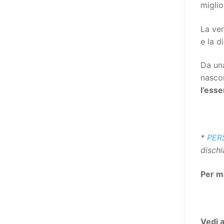
destinatarie di interventi. Una
miglio
visione più moderna le guarda
La ver
come soggetti che devono
e la d
essere messi in condizione di
autodeterminarsi. Non è,
Da una
ovviamente, solo una questione
nascon
di parole, ma di fornire strumenti
l’ess
che mettano la persona con
disabilità in condizione di
compiere liberamente tutte le
scelte che riguardano la sua vita.
*
PER
È un progetto ambizioso, a volte
dischi
anche faticoso, ma è l’unica via
per la libertà. Tra i tanti strumenti
Per m
che possiamo utilizzare per
realizzare questo progetto,
l’accesso all’informazione ha
un’importanza strategica. Posto
Vedi 