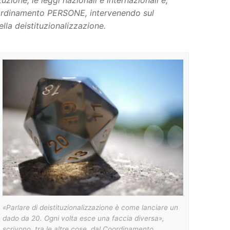
zione, le leggi nazionali e internazionali e,
Coordinamento PERSONE, intervenendo sul
lla deistituzionalizzazione.
«Parlare di deistituzionalizzazione è come lanciare un
dado da 20. Ogni volta esce una faccia diversa»,
scrivono, tra le altre cose, dal Coordinamento