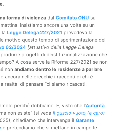
ne
.
na forma di violenza
dal
Comitato ONU
sui
 mattina, insistiamo ancora una volta su un
é la
Legge Delega 227/2021
prevedeva la
ale motivo questo tempo di sperimentazione del
ivo 62/2024
[attuativo della Legge Delega
r produrre progetti di deistituzionalizzazione che
 tempo? A cosa serve la Riforma 227/2021 se non
ché non
andiamo dentro le residenze a parlare
 ancora nelle orecchie i racconti di chi è
 realtà, di pensare “ci siamo ricascati,
amolo perché dobbiamo. E, visto che l’
Autorità
 ma non esiste” (si veda
Il guscio vuoto (e caro)
 2025), chiediamo che intervenga il
Garante
e
e pretendiamo che si mettano in campo le