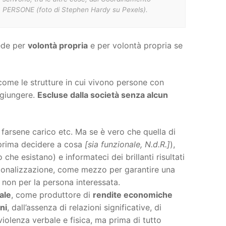
PERSONE (foto di Stephen Hardy su Pexels).
cede per
volontà propria
e per volontà propria se
 come le strutture in cui vivono persone con
aggiungere.
Escluse dalla società senza alcun
i farsene carico etc. Ma se è vero che quella di
o prima decidere a cosa
[sia funzionale, N.d.R.]
),
he esistano) e informateci dei brillanti risultati
uzionalizzazione, come mezzo per garantire una
 non per la persona interessata.
ale
, come produttore di
rendite economiche
ni
, dall’assenza di relazioni significative, di
violenza verbale e fisica, ma prima di tutto