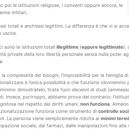
o poi le istituzioni religiose, i conventi oppure ancora, le
mie militari.
ssi totali e anch’essi legittimi. La differenza è che vi si ac
 uscire.
ci sono le istituzioni totali
illegittime
(
eppure legittimate
),
lità private della loro libertà personale senza nulla poter 
o
.
 la complessità dei bisogni, l’impossibilità per la famiglia d
zionalizzare è l’unica possibilità e che funziona (dovremm
inimo dimostratelo, tirate fuori decenni di studi (ammesso c
ti. Invece, purtroppo, abbiamo prova del contrario: l’istit
ignitosa nel rispetto dei diritti umani,
non funziona
. Almeno
tuzionalizzazione funziona come strumento di
controllo soci
li. La persona viene semplicemente ridotta ai
minimi termi
ipazione sociale, dai farmaci, dalle manipolazioni fino alla 