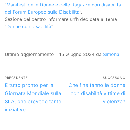
“
Manifesti delle Donne e delle Ragazze con disabilità
del Forum Europeo sulla Disabilità
”.
Sezione del centro Informare un’h dedicata al tema
“
Donne con disabilità
”.
Ultimo aggiornamento il 15 Giugno 2024 da
Simona
Navigazione
PRECEDENTE
SUCCESSIVO
articoli
Articolo
Articolo
È tutto pronto per la
Che fine fanno le donne
precedente:
successivo:
Giornata Mondiale sulla
con disabilità vittime di
SLA, che prevede tante
violenza?
iniziative