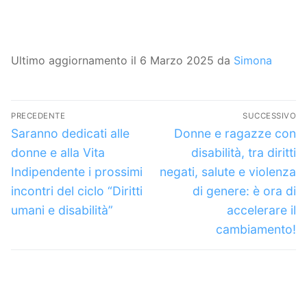
Ultimo aggiornamento il 6 Marzo 2025 da
Simona
Navigazione
PRECEDENTE
SUCCESSIVO
articoli
Articolo
Articolo
Saranno dedicati alle
Donne e ragazze con
precedente:
successivo:
donne e alla Vita
disabilità, tra diritti
Indipendente i prossimi
negati, salute e violenza
incontri del ciclo “Diritti
di genere: è ora di
umani e disabilità”
accelerare il
cambiamento!