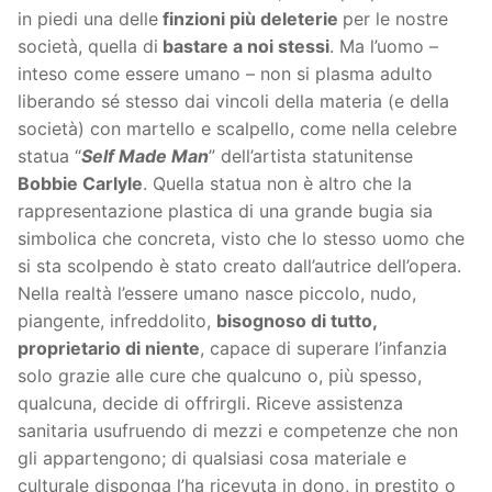
in piedi una delle
finzioni più deleterie
per le nostre
società, quella di
bastare a noi stessi
. Ma l’uomo –
inteso come essere umano – non si plasma adulto
liberando sé stesso dai vincoli della materia (e della
società) con martello e scalpello, come nella celebre
statua “
Self Made Man
” dell’artista statunitense
Bobbie Carlyle
. Quella statua non è altro che la
rappresentazione plastica di una grande bugia sia
simbolica che concreta, visto che lo stesso uomo che
si sta scolpendo è stato creato dall’autrice dell’opera.
Nella realtà l’essere umano nasce piccolo, nudo,
piangente, infreddolito,
bisognoso di tutto,
proprietario di niente
, capace di superare l’infanzia
solo grazie alle cure che qualcuno o, più spesso,
qualcuna, decide di offrirgli. Riceve assistenza
sanitaria usufruendo di mezzi e competenze che non
gli appartengono; di qualsiasi cosa materiale e
culturale disponga l’ha ricevuta in dono, in prestito o