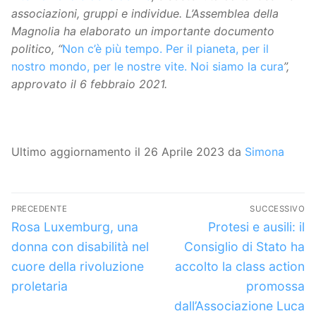
associazioni, gruppi e individue. L’Assemblea della
Magnolia ha elaborato un importante documento
politico, “
Non c’è più tempo. Per il pianeta, per il
nostro mondo, per le nostre vite. Noi siamo la cura
”,
approvato il 6 febbraio 2021.
Ultimo aggiornamento il 26 Aprile 2023 da
Simona
Navigazione
PRECEDENTE
SUCCESSIVO
articoli
Articolo
Articolo
Rosa Luxemburg, una
Protesi e ausili: il
precedente:
successivo:
donna con disabilità nel
Consiglio di Stato ha
cuore della rivoluzione
accolto la class action
proletaria
promossa
dall’Associazione Luca