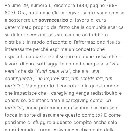
volume 29, numero 6, dicembre 1989, pagine 798–
803). Ora, posto che i/le caregiver si ritrovano spesso
a sostenere un
sovraccarico
di lavoro di cura
determinato proprio dal fatto che la comunità scarica
su di loro servizi di assistenza che andrebbero
distribuiti in modo orizzontale, l’affermazione risulta
interessante perché esprime un concetto che
rispecchia abbastanza il sentire comune, ossia che il
lavoro di cura sottragga tempo ed energie alla “
vita
vera
”, che sia “
fuori dalla vita
”, che sia “
una
contingenza
”, “
un imprevisto
”, “
un accidente
”, “
un
fardello
”. Ma è proprio il connotarlo in questo modo
che impedisce che il caregiving venga redistribuito e
condiviso. Se intendiamo il caregiving come “
un
fardello
”, come potremmo non sentirci sminuiti se ci
tocca in sorte di assumere questo compito? E come
pensiamo di sfuggire a questo compito anche solo
considerando il progressivo invecchiamento della