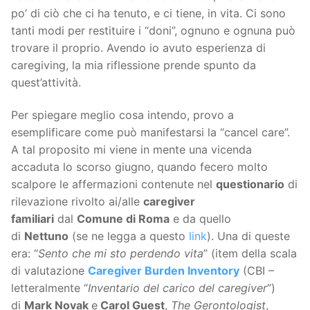
po’ di ciò che ci ha tenuto, e ci tiene, in vita. Ci sono
tanti modi per restituire i “doni”, ognuno e ognuna può
trovare il proprio. Avendo io avuto esperienza di
caregiving, la mia riflessione prende spunto da
quest’attività.
Per spiegare meglio cosa intendo, provo a
esemplificare come può manifestarsi la “cancel care”.
A tal proposito mi viene in mente una vicenda
accaduta lo scorso giugno, quando fecero molto
scalpore le affermazioni contenute nel
questionario
di
rilevazione rivolto ai/alle
caregiver
familiari
dal
Comune di Roma
e da quello
di
Nettuno
(se ne legga a questo
link
). Una di queste
era: “
Sento che mi sto perdendo vita
” (item della scala
di valutazione
Caregiver Burden Inventory
(CBI –
letteralmente “
Inventario del carico del caregiver
”)
di
Mark Novak
e
Carol Guest
,
The Gerontologist
,