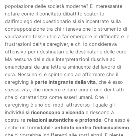
popolazione delle società moderne? È interessante
notare come il concitato dibattito scaturito
dall’impiego del questionario si sia incentrato sulla
contrapposizione tra chi riteneva che lo strumento di
valutazione fosse utile a far emergere le difficoltà e le
frustrazioni del/la caregiver, e chi lo considerava
offensivo per i destinatari e le destinatarie delle cure.
Ma nessuna delle due interpretazioni riusciva ad
emanciparsi da una lettura sminuente del lavoro di
cura. Nessuno si è spinto sino ad affermare che il
caregiving è
parte integrante della vita
, che è esso
stesso vita, che ricevere e dare cura è uno dei tratti
che ci caratterizza come esseri umani. Che il
caregiving è uno dei modi attraverso il quale gli
individui
si riconoscono a vicenda
e riescono a
costruire
relazioni autentiche e profonde
. Che esso è
anche un formidabile
antidoto contro l’individualismo
che ci vorrebbe indifferenti alle sorti altrui. E niente,