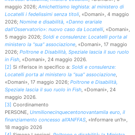
maggio 2026;
Amichettismo leghista: al ministero di
Locatelli i fedelissimi senza titoli
, «Domani», 4 maggio
2026;
Nomine e disabilità, «Danno erariale
dall’Osservatorio»: nuovo caso da Locatelli
, «Domani»,
5 maggio 2026;
Soldi e consulenze: Locatelli porta al
ministero la “sua” associazione
, «Domani», 17 maggio
2026;
Poltrone e Disabilità, Speziale lascia il suo ruolo
in Fish
, «Domani», 24 maggio 2026.
[2]
Si riferisce in specifico a:
Soldi e consulenze:
Locatelli porta al ministero la “sua” associazione
,
«Domani», 17 maggio 2026;
Poltrone e Disabilità,
Speziale lascia il suo ruolo in Fish
, «Domani», 24
maggio 2026.
[3]
Coordinamento
PERSONE,
Unmilionecinquecentonovantamila euro, il
finanziamento concesso all’ANFFAS
, «Informare un’h»,
18 maggio 2026
[4]
Simona Lancioni,
Poltrone e disabilità: la Ministra