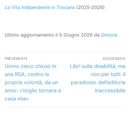
La Vita Indipendente in Toscana
(2025-2026)
Ultimo aggiornamento il 5 Giugno 2026 da
Simona
Navigazione
PRECEDENTE
SUCCESSIVO
articoli
Articolo
Articolo
Uomo cieco chiuso in
Libri sulla disabilità, ma
precedente:
successivo:
una RSA, contro la
non per tutti: il
propria volontà, da un
paradosso dell’editoria
anno: «Voglio tornare a
inaccessibile
casa mia»