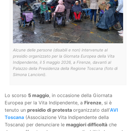
Alcune delle persone (disabili e non) intervenute al
presidio organizzato per la Giornata Europea della Vita
Indipendente, il 5 maggio 2026, a Firenze, davanti al
Palazzo della Presidenza della Regione Toscana (foto di
Simona Lancioni).
Lo scorso
5 maggio
, in occasione della Giornata
Europea per la Vita Indipendente, a
Firenze
, si è
tenuto un
presidio di protesta
organizzato dall’
AVI
Toscana
(Associazione Vita Indipendente della
Toscana) per denunciare le
maggiori difficoltà
che