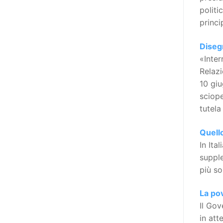
realizzare questo progetto,
politi
l’accesso all’informazione ha
princi
un’importanza strategica. Posto
poi che tutta l’informazione
Disegn
dovrebbe essere accessibile, ma
«Inter
che non è possibile tradurre tutto
Relazi
simultaneamente, sarebbe
10 giu
importante iniziare col rendere
sciope
accessibili almeno i documenti
tutela
che parlano i diritti. Proprio a
partire da queste considerazioni,
Quello
dopo aver prodotto la traduzione
In Ita
in lingua italiana, e la versione
supple
facile da leggere (qui
più s
la presentazione), abbiamo
deciso di realizzare la versione in
La pov
comunicazione aumentativa
Il Gov
alternativa (CAA) del “Secondo
in att