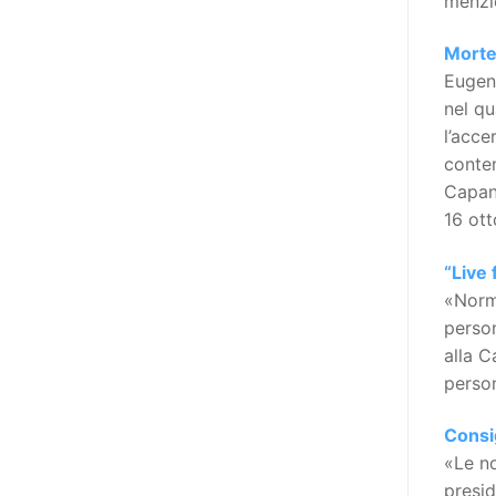
menzio
l’accessibilità dell’informazione.
L’approccio assistenziale guarda
Morte
alle persone con disabilità come
Eugeni
destinatarie di interventi. Una
nel qu
visione più moderna le guarda
l’acce
come soggetti che devono
conten
essere messi in condizione di
Capano
autodeterminarsi. Non è,
16 ott
ovviamente, solo una questione
di parole, ma di fornire strumenti
“Live 
che mettano la persona con
«Norme
disabilità in condizione di
person
compiere liberamente tutte le
alla C
scelte che riguardano la sua vita.
person
È un progetto ambizioso, a volte
anche faticoso, ma è l’unica via
Consig
per la libertà. Tra i tanti strumenti
«Le no
che possiamo utilizzare per
presi