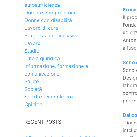
autosufficienza
Proces
Durante e dopo di noi
Il pro
Donne con disabilità
Fondaz
Lavoro di cura
udienz
Progettazione inclusiva
Antoni
Lavoro
all’us
Studio
Tutela giuridica
Sono d
Informazione, formazione e
Sono o
comunicazione
Design
Salute
labora
Società
confro
Sport e tempo libero
prodot
Opinioni
Dai co
RECENT POSTS
“Dai c
intell