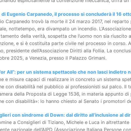
nando esplicitamente la contenzione meccanica, offra un fo
 di Eugenio Carpanedo, il processo si concluderà il 16 ott
o Carpanedo trovò la morte il 24 marzo 2017, nel reparto p
ale, nottetempo, era divampato un incendio. L’Associazion
rtamento della verità, sospetta che l’uomo non sia riuscito 
zione, e si è costituita parte civile nel processo in corso.
, presidente dell’Associazione Diritti alla Follia. La conclus
obre 2025, a Venezia, presso il Palazzo Grimani.
for All”: per un sistema spettacolo che non lasci indietro
 e misure capaci di realizzare in concreto un sistema spet
e con disabilità nel pubblico ai professionisti sul palco. Il
amera della Proposta di Legge 1536, in materia appunto di p
e con disabilità»: lo hanno chiesto al Senato i promotori d
lieri con sindrome di Down: dal diritto all’inclusione al di
mine a Consiglieri di Tiziano, Michele e Luca in altrettant
dente nazionale dell’AIPD (Associazione Italiana Persone 