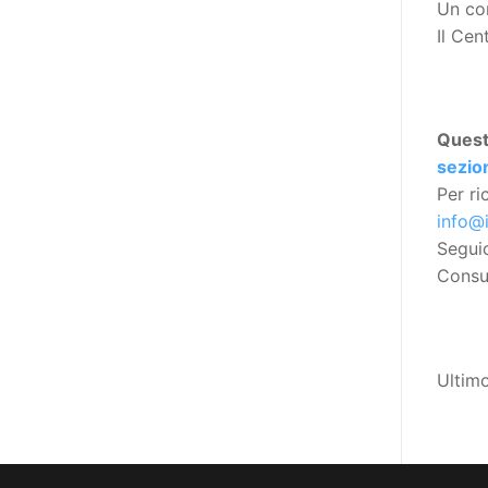
Un cor
Manifesto. A parte la
Il Cen
declinazione al femminile, sulla
quale torneremo più avanti,
niente di originale, a dire il vero,
giacché il Secondo Manifesto è
Ques
stato sviluppato nel solco della
sezion
Convenzione ONU sui diritti delle
Per ri
persone con disabilità (del 2006,
info@
ratificata dall’Italia con la Legge
Segui
18/2009), e questa conteneva già
Consul
al suo interno specifiche
indicazioni in tema di libertà di
espressione e opinione e accesso
all’informazione (articoli 2, 9, 21
Ultim
e 24). In particolare, l’articolo 21
della stessa, esordisce così: «Gli
Stati Parti adottano tutte le
misure adeguate a garantire che