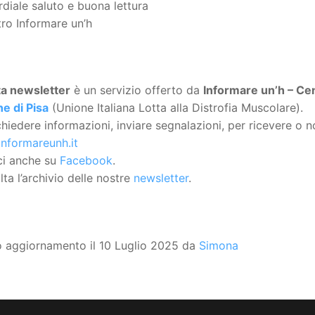
diale saluto e buona lettura
tro Informare un’h
ta
newsletter
è un servizio offerto da
Informare un’h – Cen
e di Pisa
(Unione Italiana Lotta alla Distrofia Muscolare).
chiedere informazioni, inviare segnalazioni, per ricevere o no
informareunh.it
ci anche su
Facebook
.
ta l’archivio delle nostre
newsletter
.
o aggiornamento il 10 Luglio 2025 da
Simona