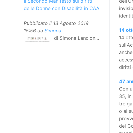
dell’U
Il Secondo Manifesto sui diritti
invisi
delle Donne con Disabilità in CAA
identi
Pubblicato il
13 Agosto 2019
14 ott
15:56
da
Simona
14 ott
di Simona Lancioni,
sull’A
responsabile del
anche 
centro Informare un’h di Peccioli
access
(Pisa) Dopo la traduzione in
diritt
lingua italiana, e la versione facile
da leggere, arriva ora la versione
47 ann
in comunicazione aumentativa
Con un
alternativa (CAA) del “Secondo
35, in
Manifesto sui diritti delle Donne e
tre ga
delle Ragazze con Disabilità
o al s
nell’Unione Europea”. La
provve
rivendicazione ed il godimento
del Co
dei diritti passa anche attraverso