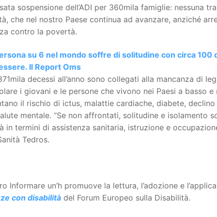
nsata sospensione dell’ADI per 360mila famiglie: nessuna trac
à, che nel nostro Paese continua ad avanzare, anziché arre
za contro la povertà.
rsona su 6 nel mondo soffre di solitudine con circa 100 d
essere. Il Report Oms
871mila decessi all’anno sono collegati alla mancanza di lega
olare i giovani e le persone che vivono nei Paesi a basso e 
ano il rischio di ictus, malattie cardiache, diabete, declino
salute mentale. “Se non affrontati, solitudine e isolamento s
à in termini di assistenza sanitaria, istruzione e occupazio
Sanità Tedros.
tro Informare un’h promuove la lettura, l’adozione e l’applic
ze con disabilità
del Forum Europeo sulla Disabilità.