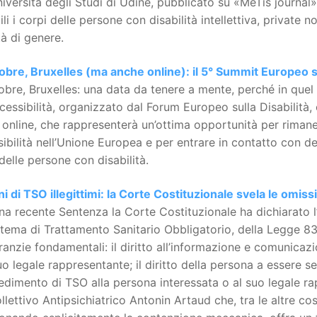
niversità degli Studi di Udine, pubblicato su «MeTis journal
bili i corpi delle persone con disabilità intellettiva, private 
tà di genere.
obre, Bruxelles (ma anche online): il 5° Summit Europeo su
obre, Bruxelles: una data da tenere a mente, perché in quel
ccessibilità, organizzato dal Forum Europeo sulla Disabilità,
online, che rappresenterà un’ottima opportunità per rimaner
ibilità nell’Unione Europea e per entrare in contatto con deci
i delle persone con disabilità.
i di TSO illegittimi: la Corte Costituzionale svela le omiss
a recente Sentenza la Corte Costituzionale ha dichiarato l’il
 tema di Trattamento Sanitario Obbligatorio, della Legge 83
ranzie fondamentali: il diritto all’informazione e comunica
uo legale rappresentante; il diritto della persona a essere se
dimento di TSO alla persona interessata o al suo legale r
llettivo Antipsichiatrico Antonin Artaud che, tra le altre c