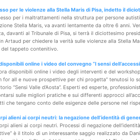
so per le violenze alla Stella Maris di Pisa, indetto il dici
cesso per i maltrattamenti nella struttura per persone autisti
ione Stella Maris, va avanti lentamente da oltre 6 anni. Ve
a, davanti al Tribunale di Pisa, si terrà il diciottesimo pres
n Artaud per chiedere la verità sulle violenze alla Stella Mar
o del tappeto contenitivo.
isponibili online i video del convegno “I sensi dell’accessib
ra disponibili online i video degli interventi e del workshop 
 for all e nuove prospettive per chi progetta” tenutosi lo s
torio “Sensi Valle d’Aosta”. Esperti ed esperte, professioni
ntarsi sulle migliori pratiche e sui differenti approcci all’acc
ti che tengano conto delle esigenze delle persone nel rispet
rpi alieni ai corpi neutri: la negazione dell’identità di gene
orpi alieni ai corpi neutri. Processi di negazione dell’identi
ettive” è il titolo di un interessante saggio realizzato da Da