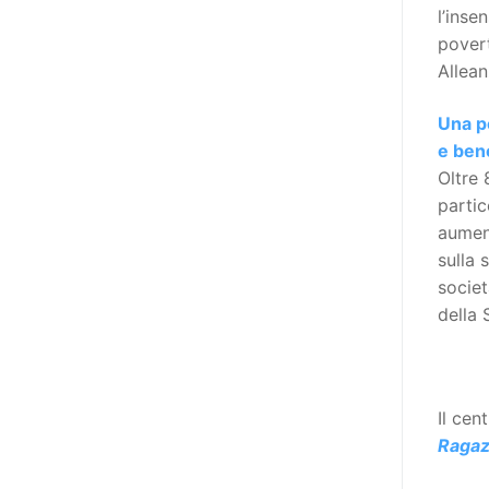
Manifesto sui diritti delle Donne e
l’inse
delle Ragazze con Disabilità
povert
nell’Unione Europea” (quello
Allean
adottato nel 2011 dall’Assemblea
Generale del Forum Europeo sulla
Una pe
Disabilità – EDF) «I documenti
e ben
relativi alle donne ed alle ragazze
Oltre 
con disabilità ed ai loro diritti
partic
devono essere comprensibili e
aument
disponibili nelle lingue locali, nella
sulla 
lingua dei segni, in Braille, in
societ
formati di comunicazione
della 
aumentativa e alternativa, e in
tutti gli altri modi, mezzi e
formati di comunicazione
Il cen
accessibili, compresi quelli
Ragaz
elettronici»: lo stabilisce (al
punto 3.13.) proprio il Secondo