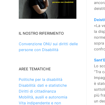
ancora
deisti
Deist
«La ve
la dis
IL NOSTRO RIFERIMENTO
norme,
sopra 
Convenzione ONU sui diritti delle
confro
persone con Disabilità
Sant’E
Lo sco
AREE TEMATICHE
“Tra c
Impagl
Politiche per la disabilità
è stat
Disabilità: dati e statistiche
sottol
Diritti di cittadinanza
più fr
Mobilità, ausili e autonomia
un dec
Vita indipendente e non