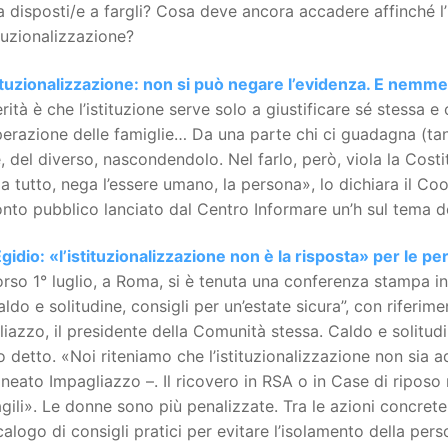
 disposti/e a fargli? Cosa deve ancora accadere affinché l’I
tuzionalizzazione?
ituzionalizzazione: non si può negare l’evidenza. E nemme
rità è che l’istituzione serve solo a giustificare sé stessa e 
perazione delle famiglie… Da una parte chi ci guadagna (tanto)
 del diverso, nascondendolo. Nel farlo, però, viola la Costitu
a tutto, nega l’essere umano, la persona», lo dichiara il 
nto pubblico lanciato dal Centro Informare un’h sul tema de
gidio: «l’istituzionalizzazione non è la risposta» per le p
rso 1° luglio, a Roma, si è tenuta una conferenza stampa in
aldo e solitudine, consigli per un’estate sicura”, con riferi
iazzo, il presidente della Comunità stessa. Caldo e solitu
o detto. «Noi riteniamo che l’istituzionalizzazione non sia 
ineato Impagliazzo –. Il ricovero in RSA o in Case di riposo 
agili». Le donne sono più penalizzate. Tra le azioni concrete
alogo di consigli pratici per evitare l’isolamento della per