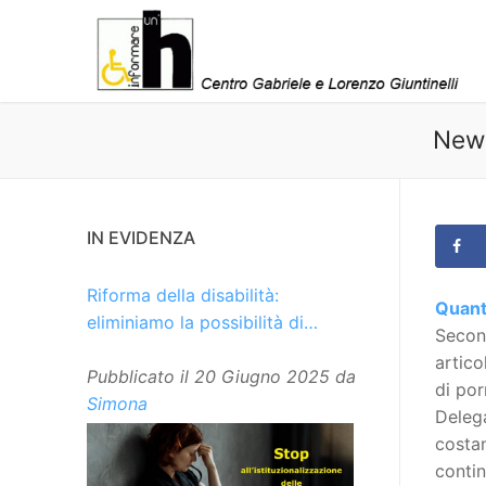
Vai
al
contenuto
News
IN EVIDENZA
Riforma della disabilità:
Quante
eliminiamo la possibilità di
Second
istituzionalizzare le persone
artico
Pubblicato il
20 Giugno 2025
da
di por
Simona
Delega
costan
contin