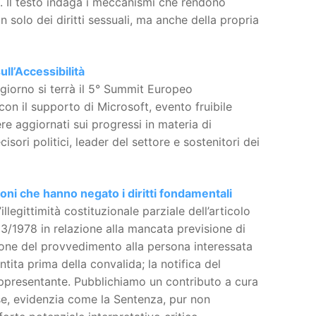
». Il testo indaga i meccanismi che rendono
non solo dei diritti sessuali, ma anche della propria
ll’Accessibilità
 giorno si terrà il 5° Summit Europeo
 con il supporto di Microsoft, evento fruibile
e aggiornati sui progressi in materia di
sori politici, leader del settore e sostenitori dei
ioni che hanno negato i diritti fondamentali
legittimità costituzionale parziale dell’articolo
3/1978 in relazione alla mancata previsione di
zione del provvedimento alla persona interessata
ntita prima della convalida; la notifica del
appresentante. Pubblichiamo un contributo a cura
ose, evidenzia come la Sentenza, pur non