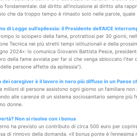
co fondamentale: dal diritto all’inclusione al diritto alla r
pio che da troppo tempo è rimasto solo nelle parole, quale 
o di Legge sull’epilessia: il Presidente dell’AICE interro
rompo lo sciopero della fame, protrattosi per 30 giorni, nell
one Tecnica nei più stretti tempi istituzionali e della pros
gno 2024»: lo comunica Giovanni Battista Pesce, presidente 
ro della fame avviata per far sì che venga sbloccato l’iter
 delle persone affette da epilessia”).
 dei caregiver è il lavoro in nero più diffuso in un Paese 
lia milioni di persone assistono ogni giorno un familiare non
ndo alle carenze di un sistema sociosanitario sempre più fr
ono donne.
ertà? Non si risolve con i bonus
erno ha previsto un contributo di circa 500 euro per coprire
esa di rinnovo della domanda. «Il bonus ponte è l’ennesima